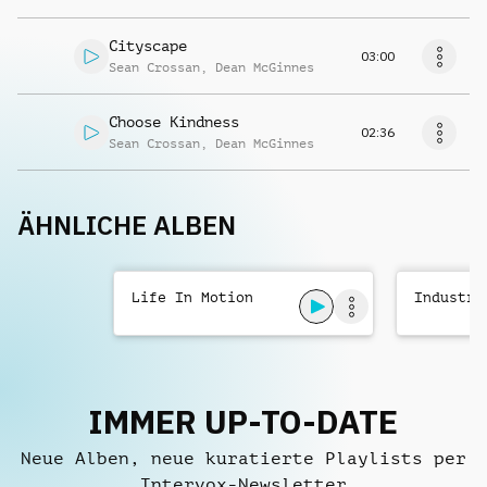
Cityscape
03:00
Sean Crossan
,
Dean McGinnes
Choose Kindness
02:36
Sean Crossan
,
Dean McGinnes
ÄHNLICHE ALBEN
Life In Motion
Industry
IMMER UP-TO-DATE
Neue Alben, neue kuratierte Playlists per
Intervox-Newsletter