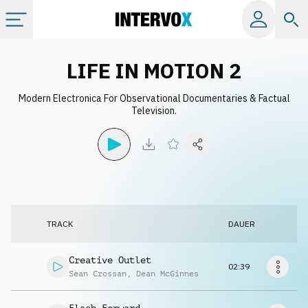
Kategorien
LIFE IN MOTION 2
Modern Electronica For Observational Documentaries & Factual
Alle Alben
Television.
Labels
Playlists
TRACK
DAUER
Lizenzen
Creative Outlet
02:39
Info
Sean Crossan
,
Dean McGinnes