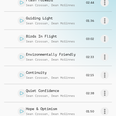
Flash Forward
Musikanfrage
02:44
Sean Crossan
,
Dean McGinnes
Guiding Light
01:36
Sean Crossan
,
Dean McGinnes
Birds In Flight
03:02
Sean Crossan
,
Dean McGinnes
Environmentally Friendly
02:33
Sean Crossan
,
Dean McGinnes
Continuity
02:15
Sean Crossan
,
Dean McGinnes
Quiet Confidence
02:38
Sean Crossan
,
Dean McGinnes
Hope & Optimism
01:50
Sean Crossan
,
Dean McGinnes