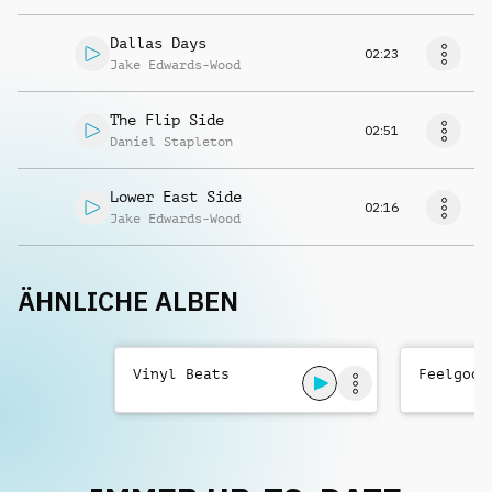
Dallas Days
02:23
Jake Edwards-Wood
The Flip Side
02:51
Daniel Stapleton
Lower East Side
02:16
Jake Edwards-Wood
ÄHNLICHE ALBEN
Vinyl Beats
Feelgood