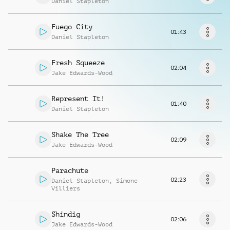
Daniel Stapleton
Musikanfrage
Fuego City
01:43
Daniel Stapleton
Fresh Squeeze
02:04
Jake Edwards-Wood
Represent It!
01:40
Daniel Stapleton
Shake The Tree
02:09
Jake Edwards-Wood
Parachute
02:23
Daniel Stapleton
,
Simone
Villiers
Shindig
02:06
Jake Edwards-Wood