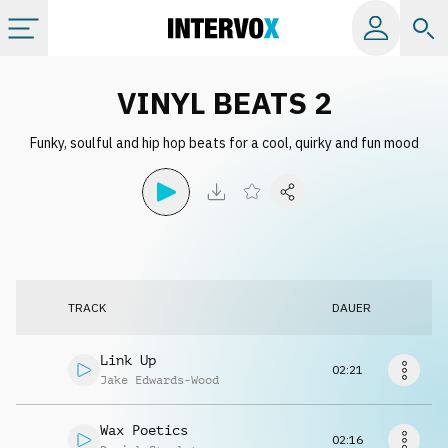
Kategorien
VINYL BEATS 2
Funky, soulful and hip hop beats for a cool, quirky and fun mood
Alle Alben
Labels
Playlists
TRACK
DAUER
Lizenzen
Link Up
02:21
Jake Edwards-Wood
Info
Wax Poetics
02:16