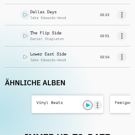
Dallas Days
02:23
Jake Edwards-Wood
The Flip Side
02:51
Daniel Stapleton
Lower East Side
02:16
Jake Edwards-Wood
ÄHNLICHE ALBEN
Vinyl Beats
Feelgood