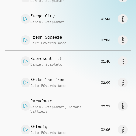
Daniel Stapleton
Musikanfrage
Fuego City
01:43
Daniel Stapleton
Fresh Squeeze
02:04
Jake Edwards-Wood
Represent It!
01:40
Daniel Stapleton
Shake The Tree
02:09
Jake Edwards-Wood
Parachute
02:23
Daniel Stapleton
,
Simone
Villiers
Shindig
02:06
Jake Edwards-Wood