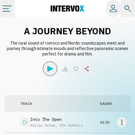
Kategorien
A JOURNEY BEYOND
The rural sound of ronroco and Nordic soundscapes meet and
Alle Alben
journey through intimate moods and reflective panoramic scenes
perfect for drama and film.
Labels
Playlists
Lizenzen
TRACK
DAUER
Info
Into The Open
02:30
Niklas Schak
,
Tin Soheili