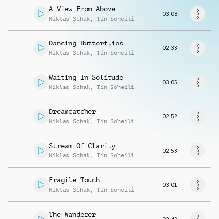
Musikanfrage
A View From Above
03:08
Niklas Schak
,
Tin Soheili
Dancing Butterflies
02:33
Niklas Schak
,
Tin Soheili
Waiting In Solitude
03:05
Niklas Schak
,
Tin Soheili
Dreamcatcher
02:52
Niklas Schak
,
Tin Soheili
Stream Of Clarity
02:53
Niklas Schak
,
Tin Soheili
Fragile Touch
03:01
Niklas Schak
,
Tin Soheili
The Wanderer
02:43