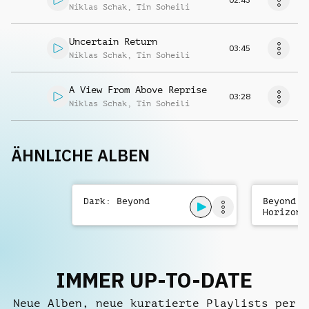
Niklas Schak
,
Tin Soheili
Uncertain Return
03:45
Niklas Schak
,
Tin Soheili
A View From Above Reprise
03:28
Niklas Schak
,
Tin Soheili
ÄHNLICHE ALBEN
Dark: Beyond
Beyond t
Horizon:
Trailer 
IMMER UP-TO-DATE
Neue Alben, neue kuratierte Playlists per