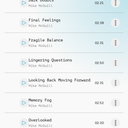
Dark Doubts
Musikanfrage
02:21
Mike McGuill
Final Feelings
02:38
Mike McGuill
Fragile Balance
02:31
Mike McGuill
Lingering Questions
02:50
Mike McGuill
Looking Back Moving Forward
02:31
Mike McGuill
Memory Fog
02:52
Mike McGuill
Overlooked
02:30
Mike McGuill