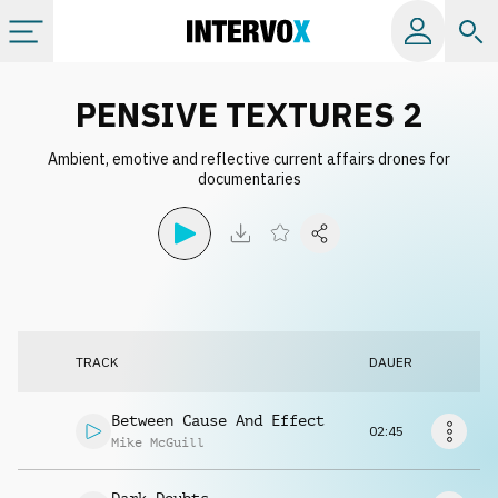
Kategorien
PENSIVE TEXTURES 2
Ambient, emotive and reflective current affairs drones for
Alle Alben
documentaries
Labels
Playlists
TRACK
DAUER
Lizenzen
Between Cause And Effect
02:45
Info
Mike McGuill