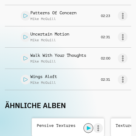
Patterns Of Concern
02:23
Mike McGuill
Uncertain Motion
02:31
Mike McGuill
Walk With Your Thoughts
02:00
Mike McGuill
Wings Aloft
02:31
Mike McGuill
ÄHNLICHE ALBEN
Pensive Textures
Textures