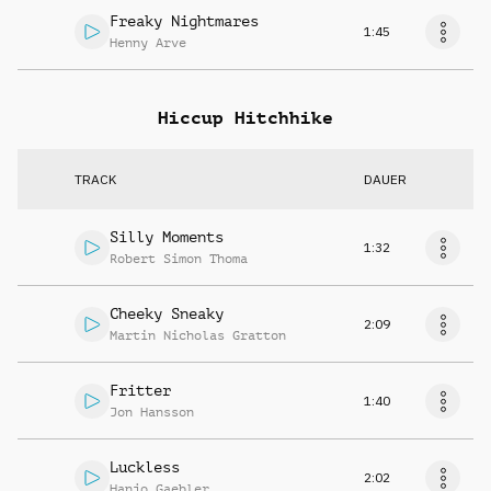
Freaky Nightmares
1:45
Henny Arve
Hiccup Hitchhike
TRACK
DAUER
Silly Moments
1:32
Robert Simon Thoma
Cheeky Sneaky
2:09
Martin Nicholas Gratton
Fritter
1:40
Jon Hansson
Luckless
2:02
Hanjo Gaebler