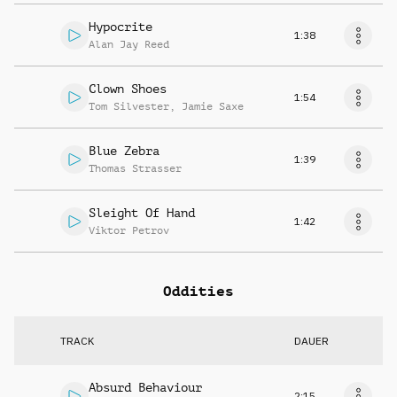
Hypocrite
1:38
Alan Jay Reed
Clown Shoes
1:54
Tom Silvester
,
Jamie Saxe
Blue Zebra
1:39
Thomas Strasser
Sleight Of Hand
1:42
Viktor Petrov
Oddities
TRACK
DAUER
Absurd Behaviour
2:15