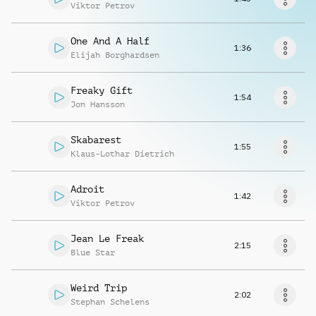
Musikanfrage
Viktor Petrov
One And A Half
1:36
Elijah Borghardsen
Freaky Gift
1:54
Jon Hansson
Skabarest
1:55
Klaus-Lothar Dietrich
Adroit
1:42
Viktor Petrov
Jean Le Freak
2:15
Blue Star
Weird Trip
2:02
Stephan Schelens