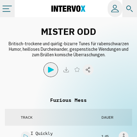
Kategorien
MISTER ODD
Britisch-trockene und quirlig-bizarre Tunes für rabenschwarzen
Alle Alben
Humor, heilloses Durcheinander, gespenstische Wendungen und
zum Brüllen komische Überraschungen.
Labels
Playlists
Furious Mess
Lizenzen
TRACK
DAUER
Info
I Quickly
1:45