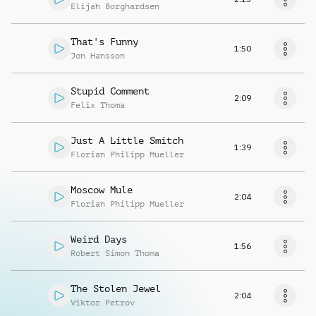
Elijah Borghardsen
That's Funny
1:50
Jon Hansson
Stupid Comment
2:09
Felix Thoma
Just A Little Smitch
1:39
Florian Philipp Mueller
Moscow Mule
2:04
Florian Philipp Mueller
Weird Days
1:56
Robert Simon Thoma
The Stolen Jewel
2:04
Viktor Petrov