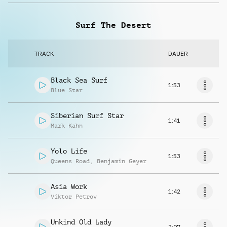
Surf The Desert
TRACK
DAUER
Black Sea Surf
1:53
Blue Star
Siberian Surf Star
1:41
Mark Kahn
Yolo Life
1:53
Queens Road
,
Benjamin Geyer
Asia Work
1:42
Viktor Petrov
Unkind Old Lady
2:07