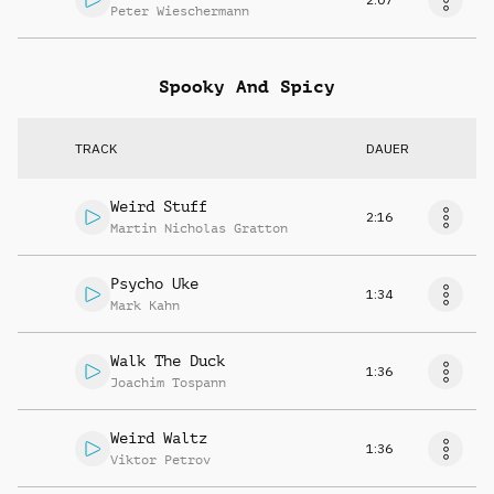
Peter Wieschermann
Spooky And Spicy
TRACK
DAUER
Weird Stuff
2:16
Martin Nicholas Gratton
Psycho Uke
1:34
Mark Kahn
Walk The Duck
1:36
Joachim Tospann
Weird Waltz
1:36
Viktor Petrov