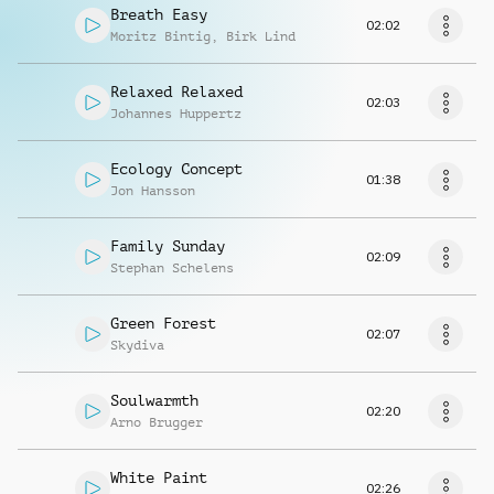
Breath Easy
02:02
Moritz Bintig
,
Birk Lind
Relaxed Relaxed
02:03
Johannes Huppertz
Ecology Concept
01:38
Jon Hansson
Family Sunday
02:09
Stephan Schelens
Green Forest
02:07
Skydiva
Soulwarmth
02:20
Arno Brugger
White Paint
02:26