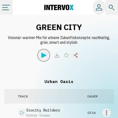
Kategorien
GREEN CITY
Visionär-warmer Mix für urbane Zukunftskonzepte: nachhaltig,
Alle Alben
grün, smart und stylish.
Labels
Playlists
Urban Oasis
Lizenzen
TRACK
DAUER
Info
Ecocity Builders
02:16
Didier Viseux