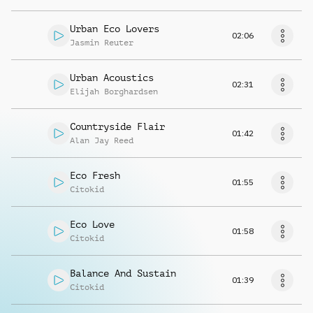
Urban Eco Lovers
02:06
Jasmin Reuter
Urban Acoustics
02:31
Elijah Borghardsen
Countryside Flair
01:42
Alan Jay Reed
Eco Fresh
01:55
Citokid
Eco Love
01:58
Citokid
Balance And Sustain
01:39
Citokid