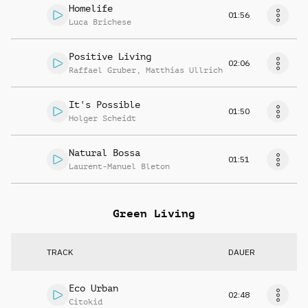
Homelife
01:56
Luca Brichese
Positive Living
02:06
Raffael Gruber
,
Matthias Ullrich
It's Possible
01:50
Holger Scheidt
Natural Bossa
01:51
Laurent-Manuel Bleton
Green Living
TRACK
DAUER
Eco Urban
02:48
Citokid