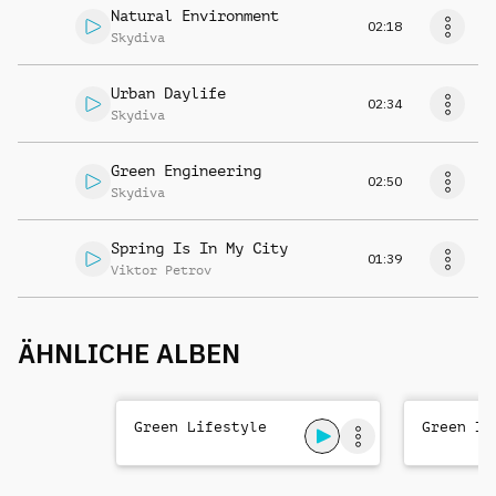
Natural Environment
02:18
Skydiva
Urban Daylife
02:34
Skydiva
Green Engineering
02:50
Skydiva
Spring Is In My City
01:39
Viktor Petrov
ÄHNLICHE ALBEN
Green Lifestyle
Green ID