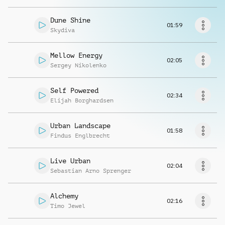
Musikanfrage
Dune Shine
01:59
Skydiva
Mellow Energy
02:05
Sergey Nikolenko
Self Powered
02:34
Elijah Borghardsen
Urban Landscape
01:58
Findus Englbrecht
Live Urban
02:04
Sebastian Arno Sprenger
Alchemy
02:16
Timo Jewel