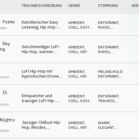
TRACKBESCHREIBUNG
GENRE
STIMMUNG
VER
 Forms
Künstlerischer Easy
AMBIENT,
ENTSPANNT
,
Listening, Hip-Hop-
CHILL
,
EASY
RUHIG
,
iden
Drums, Glocken,
LISTENING
NEUTRAL
,
EDGY
,
neutral,
ABWARTEND
Tagesfernsehen
 Day
Geschmeidiger LoFi-
AMBIENT,
ENTSPANNT
,
ng
Hip-Hop, warmer
CHILL
,
HIP
RUHIG
,
a
Bass, Vinyl-
HOP, RAP
NEUTRAL
,
WARM
,
Geräusche, entspannt
ABWARTEND
LoFi Hip-Hop mit
AMBIENT,
MELANCHOLISCH
,
hypnotischen Drone-
CHILL
,
HIP
ENTSPANNT
,
nsson
Pads und
HOP, RAP
RUHIG
,
NEUTRAL
,
melancholischer
WARM
Melodie
 It
Entspannter und
AMBIENT,
ENTSPANNT
,
trauriger LoFi-Hip-
CHILL
,
EASY
TRAURIG
,
nsson
Hop, herbstliche
LISTENING
RUHIG
,
MELANCHOLISCH
,
Stimmung,
WARM
nachdenklich
Nights
Jazziger Chillout-Hip-
AMBIENT,
WARM
,
Hop, Rhodes,
CHILL
,
HIP
ELEGANT
,
rdsen
Saxophon, ruhige
HOP, RAP
RUHIG
Drums, urban