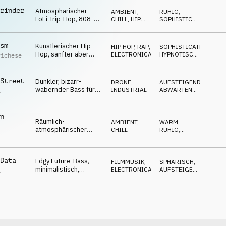
rinder
Atmosphärischer
AMBIENT,
RUHIG
,
LoFi-Trip-Hop, 808-
CHILL
,
HIP
SOPHISTICATED
,
a
Slides, traurig, allein,
HOP, RAP
EDGY
,
ENTSPANNT
,
anspruchsvoll
MELANCHOLISCH
sm
Künstlerischer Hip
HIP HOP, RAP
,
SOPHISTICATED
,
Hop, sanfter aber
ELECTRONICA
HYPNOTISCH
,
richese
eindringlicher Beat,
OPTIMISTISCH
,
DÜSTER
,
fokussiert und
NEUTRAL
tiefgründig
Street
Dunkler, bizarr-
DRONE
,
AUFSTEIGEND
,
wabernder Bass für
INDUSTRIAL
ABWARTEND
,
a
eine
DÜSTER
,
BEDROHLICH
Verbrauchsgüterindustrie-
Doku
n
Räumlich-
AMBIENT,
WARM
,
atmosphärischer
CHILL
RUHIG
,
a
Electronica,
NEUTRAL
,
ABWARTEND
Algorithmus, kalte
digitale Welt
Data
Edgy Future-Bass,
FILMMUSIK
,
SPHÄRISCH
,
minimalistisch,
ELECTRONICA
AUFSTEIGEND
,
a
industriell, irgendwie
UPLIFTING
erhebend