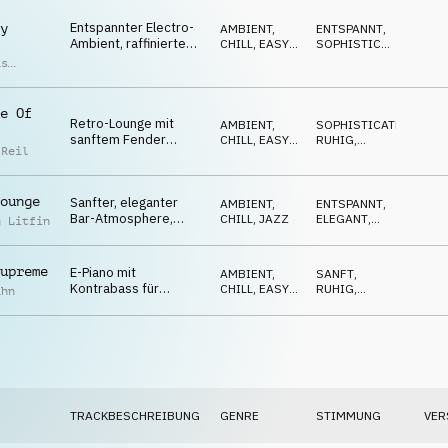
Entspannter Electro-
y
AMBIENT,
ENTSPANNT
,
Ambient, raffinierte
CHILL
,
EASY
SOPHISTICATED
,
Synths, sanft, ruhig
LISTENING
NEUTRAL
,
as
LUFTIG
,
n
RUHIG
e Of
Retro-Lounge mit
AMBIENT,
SOPHISTICATED
,
sanftem Fender
CHILL
,
EASY
RUHIG
,
 Reil
Rhodes und luftigem
LISTENING
ENTSPANNT
,
LUFTIG
Sounddesign
ounge
Sanfter, eleganter
AMBIENT,
ENTSPANNT
,
Bar-Atmosphere,
CHILL
,
JAZZ
ELEGANT
,
n Litfin
nächtlich, Liveband,
LUFTIG
,
SANFT
,
Lounge
RUHIG
upreme
E-Piano mit
AMBIENT,
SANFT
,
Kontrabass für
CHILL
,
EASY
RUHIG
,
ahn
Spritztouren, 808-
LISTENING
LUFTIG
,
WARM
,
Groove und Synths
ENTSPANNT
TRACKBESCHREIBUNG
GENRE
STIMMUNG
VER