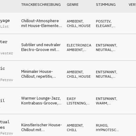
TRACKBESCHREIBUNG
GENRE
STIMMUNG
VER
yage
Chillout-Atmosphere
AMBIENT,
POSITIV
,
mit House-Elementen,
CHILL
,
HOUSE
ELEGANT
,
 List
repetitiv, hypnotische
HYPNOTISCH
Pads, LoFi-Synth
ter
Subtiler und neutraler
ELECTRONICA
,
ENTSPANNT
,
Electro-Groove mit
AMBIENT,
NEUTRAL
,
lvester
Synth-Highlights,
CHILL
ELEGANT
,
HYPNOTISCH
,
entspannt
RUHIG
ic
Minimaler House-
AMBIENT,
ENTSPANNT
,
Chillout, repetitiv,
CHILL
,
HOUSE
NEUTRAL
,
 Petrov
hypnotischer Synth-
ELEGANT
,
HYPNOTISCH
,
Puls, technisch
RUHIG
Warmer Lounge-Jazz,
EASY
ENTSPANNT
,
il
Kontrabass-Groove,
LISTENING
,
WARM
,
a
saftes Rhodes,
JAZZ
ELEGANT
,
HYPNOTISCH
,
entspannt
SOPHISTICATED
tual
Künstlerischer House-
AMBIENT,
RUHIG
,
es
Chillout mit
CHILL
HYPNOTISCH
,
 Petrov
hypnotischen Vocal-
ELEGANT
,