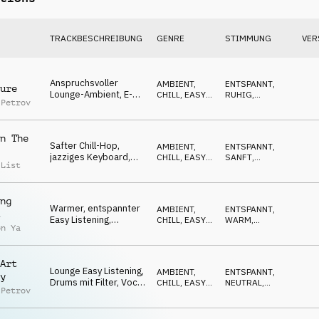
TRACKBESCHREIBUNG
GENRE
STIMMUNG
VER
Anspruchsvoller
AMBIENT,
ENTSPANNT
,
ure
Lounge-Ambient, E-
CHILL
,
EASY
RUHIG
,
 Petrov
Gitarren, ruhig,
LISTENING
SOPHISTICATED
,
WARM
,
SEXY
entspannt, sexy
n The
Safter Chill-Hop,
AMBIENT,
ENTSPANNT
,
jazziges Keyboard,
CHILL
,
EASY
SANFT
,
 List
LoFi-Synths,
LISTENING
RUHIG
,
WARM
entspannt, Lounge
ng
Warmer, entspannter
AMBIENT,
ENTSPANNT
,
Easy Listening,
CHILL
,
EASY
WARM
,
on Ya
fließendes Keyboard,
LISTENING
RUHIG
,
ELEGANT
,
Saxophon, cruisen
NEUTRAL
Art
Lounge Easy Listening,
AMBIENT,
ENTSPANNT
,
y
Drums mit Filter, Vocal
CHILL
,
EASY
NEUTRAL
,
 Petrov
Samples, ruhig
LISTENING
RUHIG
,
HYPNOTISCH
,
WARM