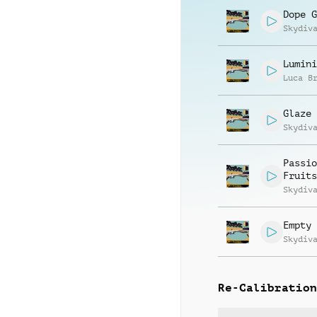
Dope G
Skydiv
Lumini
Luca B
Glaze 
Skydiv
Passio
Fruits
Skydiv
Empty 
Skydiv
Re-Calibration