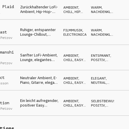
 Plaid
Zurückhaltender LoFi-
AMBIENT,
WARM
,
Ambient, Hip-Hop-
CHILL
,
HIP
NACHDENKLICH
,
a
Rhythmus, weißes
HOP, RAP
RUHIG
,
ELEGANT
,
Rauschen,
MELANCHOLISCH
reflektierend
Ruhiger, entspannter
FILMMUSIK
,
WARM
,
ast
Lounge-Chillout,
ELECTRONICA
NACHDENKLICH
,
 Petrov
sanftes und warmes
RUHIG
,
ELEGANT
,
Keyboard mit Beat
MELANCHOLISCH
manshi
Sanfter LoFi-Ambient,
AMBIENT,
ENTSPANNT
,
Lounge, elegantes
CHILL
,
EASY
POSITIV
,
 Petrov
Klavier, atmosphärisch
LISTENING
RUHIG
,
WARM
,
MELANCHOLISCH
ct
Neutraler Ambient, E-
AMBIENT,
ELEGANT
,
Piano, Gitarre, elegant,
CHILL
,
EASY
NEUTRAL
,
nsson
Lifestyle-TV
LISTENING
ENTSPANNT
,
WARM
Ein leicht aufregender,
AMBIENT,
SELBSTBEWUSST
,
tion
positiver Easy
CHILL
,
EASY
POSITIV
,
 Petrov
Listening mit
LISTENING
ENTSPANNT
,
ELEGANT
,
Trompeten
NEUTRAL
tions