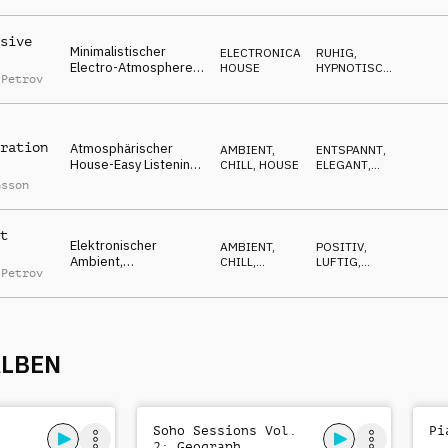
SOPHISTICATED
Samples, moderne
Kunst
sive
Minimalistischer
ELECTRONICA
,
RUHIG
,
Electro-Atmosphere,
HOUSE
HYPNOTISCH
,
 Petrov
entspannter Easy-
ELEGANT
,
ENTSPANNT
Listening
ration
Atmosphärischer
AMBIENT,
ENTSPANNT
,
House-Easy Listening,
CHILL
,
HOUSE
ELEGANT
,
Synth-Glocken.
RUHIG
nsson
zeitgenössische
Kunst
t
Elektronischer
AMBIENT,
POSITIV
,
Ambient,
CHILL
,
LUFTIG
,
 Petrov
Drum'n'Bass-
DRUM'N'BASS
ELEGANT
Rhythmus, technische
Synth-Pads, cool
ALBEN
Soho Sessions Vol.
Pi
2: Geograph