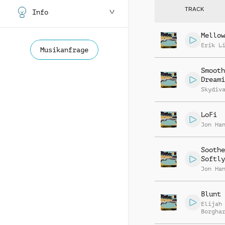
TRACK
Info
Mellow
Erik L
Musikanfrage
Smooth
Dreami
Skydiv
LoFi
Jon Ha
Soothe
Softly
Jon Ha
Blunt 
Elijah
Borgha