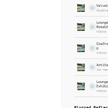
Velvet
Skydiv
Lounge
Breakf
Viktor
Crafts
p
Viktor
Artifa
Jon Ha
Lounge
Exhibi
Viktor
Blurred Reflec