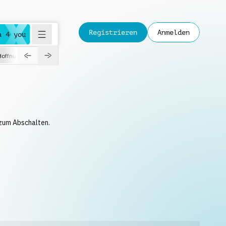
Registrieren
Anmelden
a 4 you
Hoffnungsvoll
Dokumentation
Verspielt
Fashion
Jazz
 zum Abschalten.