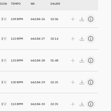
SION
TEMPO
NR.
DAUER
3
109
BPM
bib184-26
02:06
3
110
BPM
bib184-27
02:14
3
120
BPM
bib184-28
01:48
3
100
BPM
bib184-29
02:35
3
110
BPM
bib184-30
02:35