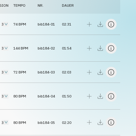
SION
TEMPO
NR.
DAUER
3
74
BPM
bib184-01
02:31
3
144
BPM
bib184-02
01:54
3
72
BPM
bib184-03
02:03
3
80
BPM
bib184-04
01:50
3
80
BPM
bib184-05
02:20