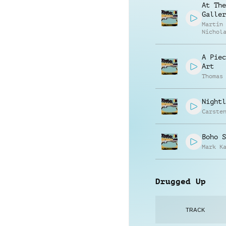
At The
Galler
Martin
Nichol
Gratto
A Piec
Art
Thomas
Nightl
Carste
Boho S
Mark K
Drugged Up
TRACK