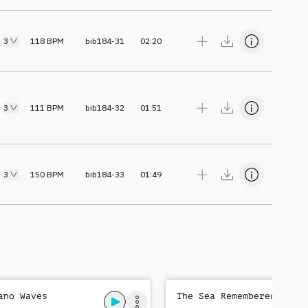
3
118
BPM
bib184-31
02:20
3
111
BPM
bib184-32
01:51
3
150
BPM
bib184-33
01:49
ano Waves
The Sea Remembered