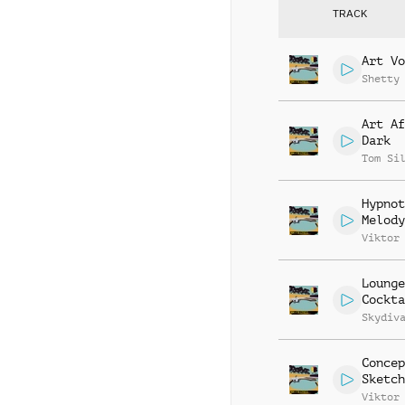
TRACK
Art Vo
Shetty
Art Af
Dark
Tom Si
Hypnot
Melody
Viktor
Lounge
Cockta
Skydiv
Concep
Sketch
Viktor