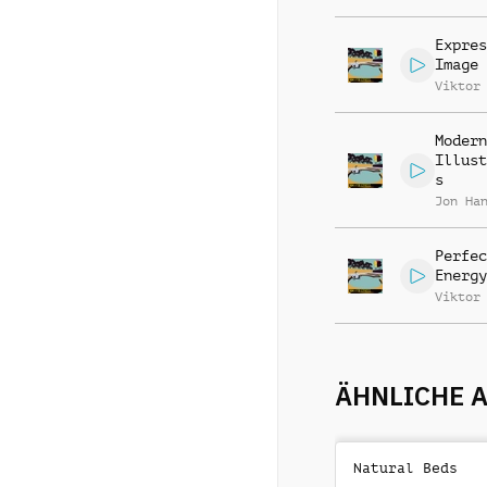
Expres
Image
Viktor
Modern
Illust
s
Jon Ha
Perfec
Energy
Viktor
ÄHNLICHE 
Natural Beds