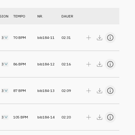
SION
TEMPO
NR.
DAUER
3
70
BPM
bib184-11
02:31
3
86
BPM
bib184-12
02:16
3
87
BPM
bib184-13
02:09
3
105
BPM
bib184-14
02:20