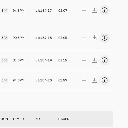
3
94
BPM
bib184-17
02:07
3
90
BPM
bib184-18
02:05
3
85
BPM
bib184-19
03:15
3
94
BPM
bib184-20
01:57
SION
TEMPO
NR.
DAUER