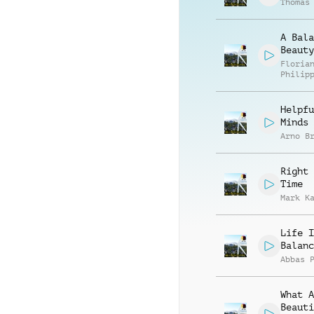
Thomas
A Bala
Beauty
Floria
Philip
Muelle
Helpfu
Minds
Arno B
Right 
Time
Mark K
Life I
Balanc
Abbas 
What A
Beauti