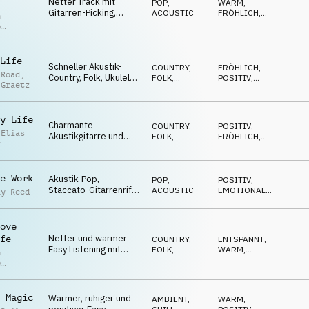
Netter Track mit
POP
,
WARM
,
Gitarren-Picking,
ACOUSTIC
FRÖHLICH
,
n
positives Banjo,
EUPHORISCH
p
Sommer, Garten,
r
Freizeit
Life
Schneller Akustik-
COUNTRY,
FRÖHLICH
,
 Road
,
Country, Folk, Ukulele
FOLK
,
POSITIV
,
 Graetz
und Tambourin,
ACOUSTIC
LUFTIG
,
OPTIMISTISCH
strahlend, fröhlich
y Life
Charmante
COUNTRY,
POSITIV
,
 Elias
Akustikgitarre und
FOLK
,
FRÖHLICH
,
r
Cello, positiv und
ACOUSTIC
SÜSS
leicht humorvolle
Stimmung
e Work
Akustik-Pop,
POP
,
POSITIV
,
Staccato-Gitarrenriff,
ACOUSTIC
EMOTIONAL
,
ay Reed
einfach, Natur, Garten,
OPTIMISTISCH
Kinder, entspannt
ove
Netter und warmer
fe
COUNTRY,
ENTSPANNT
,
Easy Listening mit
FOLK
,
WARM
,
n
Akustikgitarre und
ACOUSTIC
POSITIV
p
Banjo, Liebe,
r
Vertrauen, süß
 Magic
Warmer, ruhiger und
AMBIENT,
WARM
,