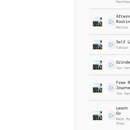
Mannhe
Michae
Aftern
Routin
Matias
Self L
Fabian
Grinde
Jon Ha
Free R
Journe
Jon Ha
Learn 
Go
Mark M
Shaw