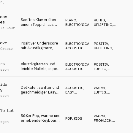
Klavier, warme Gitarre,
OPTIMISTISCH
rz
,
emotional
l Bibo
oon
Sanftes Klavier über
PIANO
,
RUHIG
,
es
einem Teppich aus
ELECTRONICA
UPLIFTING
,
 la Cour
repetitiven Mallets
NEUTRAL
,
LUFTIG
und elektronischer
Percussion
ove
Positiver Underscore
ELECTRONICA
,
POSITIV
,
mit Akustikgitarre,
ACOUSTIC
UPLIFTING
,
 Graetz
ideal für grüne
OPTIMISTISCH
Innovationen
rs
Akustikgitarren und
ELECTRONICA
,
POSITIV
,
leichte Mallets, super
ACOUSTIC
LUFTIG
,
nsson
positiv, leicht, frisch
OPTIMISTISCH
ide
Delikater, sanfter und
ACOUSTIC
,
WARM
,
y
geschmeidiger Easy
EASY
LUFTIG
,
nsson
Listening mit
LISTENING
OPTIMISTISCH
Akustikgitarre, warm
To Let
Süßer Pop, warme und
WARM
,
POP
,
KIDS
erhebende Keyboard-
FRÖHLICH
,
orgon-
Melodie, positive
OPTIMISTISCH
,
LUFTIG
Energie, leicht