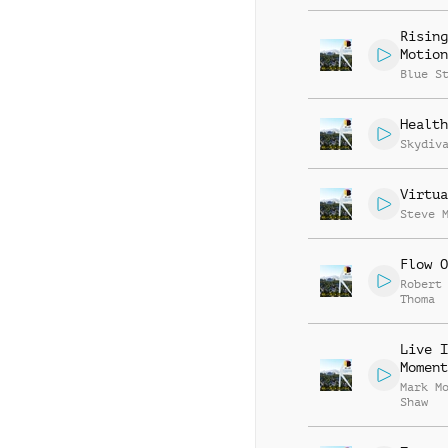
Rising
Motion
Blue S
Health
Skydiv
Virtua
Steve 
Flow O
Robert
Thoma
Live I
Moment
Mark M
Shaw