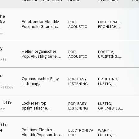
he
Erhebender Akustik-
ky
POP
,
EMOTIONAL
,
Pop, helle Gitarren
ACOUSTIC
FRÖHLICH
,
n
und Gesang, Freizeit,
EUPHORISCH
,
p
LUFTIG
Urlaub
r
y
Heller, organischer
POP
,
POSITIV
,
Pop, Akustikgitarre,
ACOUSTIC
UPLIFTING
,
Reil
Schnipsen, fröhliche
OPTIMISTISCH
,
LUFTIG
Mallets, DIY
o
Optimistischer Easy
POP
,
EASY
UPLIFTING
,
Listening,
LISTENING
LUFTIG
,
 Petrov
Akustikgitarre,
OPTIMISTISCH
,
POSITIV
eigenartiger Beat,
leicht, cool
 Life
Lockerer Pop,
POP
,
EASY
LUFTIG
,
optimistische
LISTENING
OPTIMISTISCH
,
tar
Akustikgitarre,
POSITIV
freundlicher Beat und
Synths
ife
Positiver Electro-
e
ELECTRONICA
,
WARM
,
Akustik-Pop, sanftes
POP
LUFTIG
,