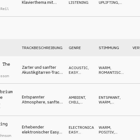
Klavierthema mit
LISTENING
UPLIFTING
,
Pizzicato für eine
OPTIMISTISCH
,
 Reil
ROMANTISCH
süße, aufrichtige und
sanfte Stimmung
TRACKBESCHREIBUNG
GENRE
STIMMUNG
VER
 The
Zarter und sanfter
ACOUSTIC
,
WARM
,
Akustikgitarren-Track,
EASY
ROMANTISCH
,
nsson
lockerer Beat,
LISTENING
OPTIMISTISCH
,
LUFTIG
ansteigender
Optimismus
brium
Entspannter
e
AMBIENT,
ENTSPANNT
,
Atmosphere, sanfte
CHILL
,
WARM
,
n
Pads, Akustikgitarren-
ATMOSPHERE
RUHIG
r
Melodie, locker
ing
Erhebender
ELECTRONICA
,
WARM
,
elektronischer Easy
EASY
POSITIV
,
ohnson
Listening, Innovation,
LISTENING
EMOTIONAL
,