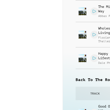
The Mi
Way
Abbas 
Wholes
Living
Floria
Thalle
Happy
Lifest
Dale P
Back To The Ro
TRACK
Good O