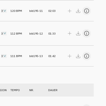
3
120
BPM
bib195-11
02:03
3
112
BPM
bib195-12
01:33
3
111
BPM
bib195-13
01:42
SION
TEMPO
NR.
DAUER