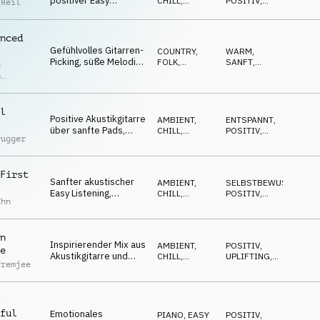
positiver Easy
CHILL
,
POSITIV
,
 Reil
Listening mit
ACOUSTIC
OPTIMISTISCH
akustischen
Instrumenten
nced
Gefühlvolles Gitarren-
COUNTRY,
WARM
,
Picking, süße Melodie,
FOLK
,
SANFT
,
n
lieblich, sanft,
ACOUSTIC
EMOTIONAL
p
organisch, sorgend
r
l
Positive Akustikgitarre
AMBIENT,
ENTSPANNT
,
über sanfte Pads,
CHILL
,
POSITIV
,
rugger
Klavier, warm,
ACOUSTIC
SANFT
angenehm, weich
First
Sanfter akustischer
AMBIENT,
SELBSTBEWUSST
,
Easy Listening,
CHILL
,
POSITIV
,
ahn
Ukulele, Synths und
ACOUSTIC
SANFT
Streicher, leichte
Percussion
n
Inspirierender Mix aus
AMBIENT,
POSITIV
,
e
Akustikgitarre und
CHILL
,
UPLIFTING
,
Premjee
verspielten Synths für
ACOUSTIC
SANFT
den perfekten Tag
ful
Emotionales
PIANO
,
EASY
POSITIV
,