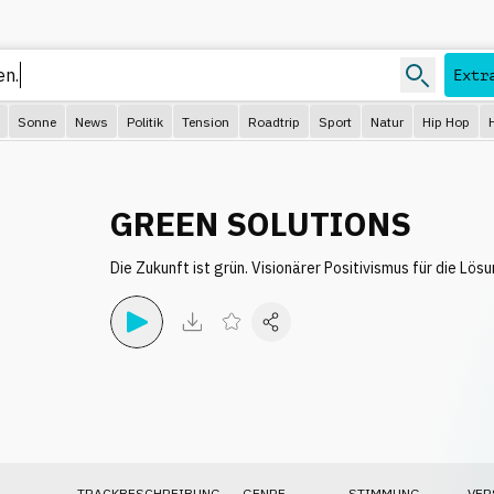
Extr
Sonne
News
Politik
Tension
Roadtrip
Sport
Natur
Hip Hop
GREEN SOLUTIONS
Die Zukunft ist grün. Visionärer Positivismus für die Lö
TRACKBESCHREIBUNG
GENRE
STIMMUNG
VER