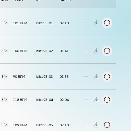
3
101
BPM
bib195-01
02:10
3
106
BPM
bib195-02
01:41
3
90
BPM
bib195-03
01:35
3
118
BPM
bib195-04
02:04
3
109
BPM
bib195-05
02:10