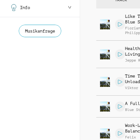
Info
Like T
Blue S
Floria
Musikanfrage
Philip
Muelle
Health
Living
Jeppe 
Time T
Unload
Viktor
A Full
Blue S
Work-L
Balanc
Felix