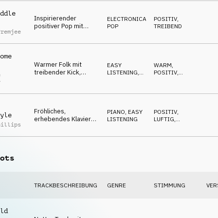
ddle
Inspirierender
ELECTRONICA
,
POSITIV
,
positiver Pop mit
POP
TREIBEND
Premjee
Akustikgitarre und
treibenden Synths
ome
Warmer Folk mit
EASY
WARM
,
treibender Kick,
LISTENING
,
POSITIV
,
n
Gitarre, Glocken, SFX,
COUNTRY,
LUFTIG
r
FOLK
grüner Lifestyle
Fröhliches,
PIANO
,
EASY
POSITIV
,
yle
erhebendes Klavier
LISTENING
LUFTIG
,
hillips
und funkelnde
FRÖHLICH
Glocken, zum Ende hin
von Streichern
unterstützt
ots
TRACKBESCHREIBUNG
GENRE
STIMMUNG
VER
ld