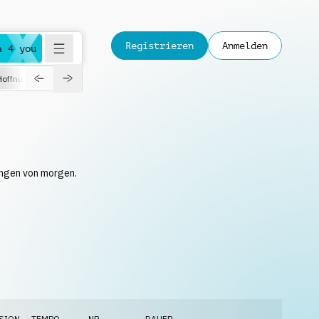
Registrieren
Anmelden
a 4 you
Hoffnungsvoll
Dokumentation
Verspielt
Fashion
Jazz
sungen von morgen.
SION
TEMPO
NR.
DAUER