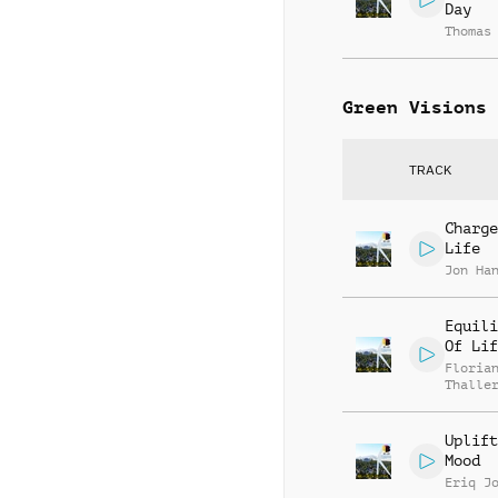
Day
Thomas
Green Visions
TRACK
Charge
Life
Jon Ha
Equili
Of Lif
Floria
Thalle
Uplift
Mood
Eriq J