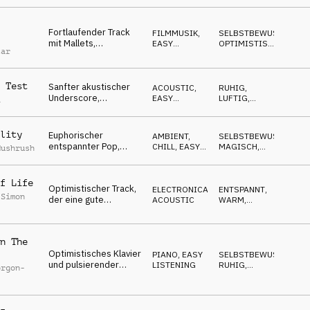
UPLIFTING
,
smarte Städte,
NACHDENKLICH
reflektierend
Fortlaufender Track
FILMMUSIK
,
SELBSTBEWUSST
,
mit Mallets,
EASY
OPTIMISTISCH
,
tar
Hangdrums und
LISTENING
AUFSTEIGEND
Klavier, repetitiv,
selbstbewusst
 Test
Sanfter akustischer
ACOUSTIC
,
RUHIG
,
Underscore,
EASY
LUFTIG
,
a
fließende Gitarre, DIY,
LISTENING
AUFSTEIGEND
Freizeit-Inhalte
lity
Euphorischer
AMBIENT,
SELBSTBEWUSST
,
entspannter Pop,
CHILL
,
EASY
MAGISCH
,
Mushrush
Gitarrenatmosphäre,
LISTENING
EUPHORISCH
reflektierendes
Klavier, optimistisch
f Life
Optimistischer Track,
ELECTRONICA
,
ENTSPANNT
,
 Simon
der eine gute
ACOUSTIC
WARM
,
Stimmung verbreitet,
OPTIMISTISCH
ein Unterstützer für
den Alltag
n The
Optimistisches Klavier
PIANO
,
EASY
SELBSTBEWUSST
,
und pulsierender
LISTENING
RUHIG
,
orgon-
Beat, zeitgemäßes
OPTIMISTISCH
Setting