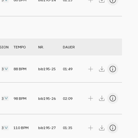
SION
TEMPO
NR.
DAUER
3
88
BPM
bib195-25
01:49
3
98
BPM
bib195-26
02:09
3
110
BPM
bib195-27
01:35