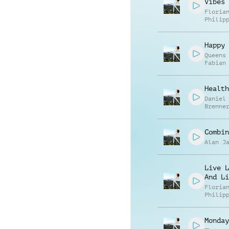
Vibes
Floria
Philip
Muelle
Happy 
Queens
Fabian
Health
Daniel
Brenne
Combin
Alan J
Live L
And Li
Floria
Philip
Muelle
Monday