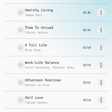
Musikanfrage
Healthy Living
01:41
Jeppe Reil
Time To Unload
01:35
Viktor Petrov
A Full Life
02:04
Blue Star
Work-Life Balance
02:10
Felix Mannherz
,
Michael Bibo
Afternoon Routines
02:51
Matias la Cour
Self Love
02:14
Fabian Graetz