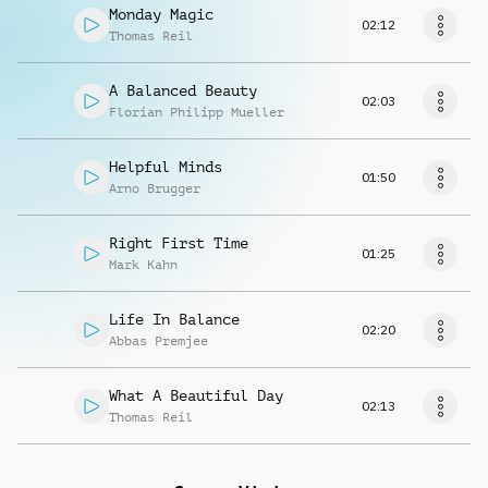
Monday Magic
02:12
Thomas Reil
A Balanced Beauty
02:03
Florian Philipp Mueller
Helpful Minds
01:50
Arno Brugger
Right First Time
01:25
Mark Kahn
Life In Balance
02:20
Abbas Premjee
What A Beautiful Day
02:13
Thomas Reil