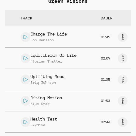
Green Visions
TRACK
DAUER
Charge The Life
01:49
Jon Hansson
Equilibrium Of Life
02:09
Florian Thaller
Uplifting Mood
01:35
Eriq Johnson
Rising Motion
01:53
Blue Star
Health Test
02:44
Skydiva