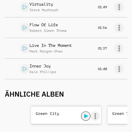
Virtuality
01:49
Steve Mushrush
Flow Of Life
01:56
Robert Simon Thoma
Live In The Moment
01:37
Mark Morgon-Shaw
Inner Joy
01:48
Dale Phillips
ÄHNLICHE ALBEN
Green City
Green Th