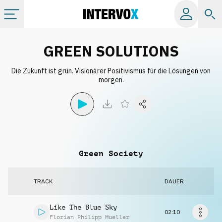
Kategorien
GREEN SOLUTIONS
Die Zukunft ist grün. Visionärer Positivismus für die Lösungen von
Alle Alben
morgen.
Labels
Playlists
Green Society
Lizenzen
TRACK
DAUER
Info
Like The Blue Sky
02:10
Florian Philipp Mueller