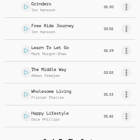
Grinders
01:30
Jon Hansson
Free Ride Journey
02:02
Jon Hansson
Learn To Let Go
01:39
Mark Morgon-Shaw
The Middle Way
02:03
Abbas Premjee
Wholesome Living
01:33
Florian Thaller
Happy Lifestyle
01:42
Dale Phillips