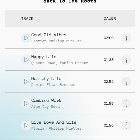
Back To The Roots
TRACK
DAUER
Good Old Vibes
02:00
Florian Philipp Mueller
Happy Life
01:38
Queens Road
,
Fabian Graetz
Healthy Life
02:54
Daniel Elias Brenner
Combine Work
01:58
Alan Jay Reed
Live Love And Life
01:56
Florian Philipp Mueller