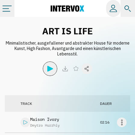
Kategorien
ART IS LIFE
Minimalistischer, ausgefallener und abstrakter House für moderne
Alle Alben
Kunst, High Fashion, Avantgarde und einen künstlerischen
Lebensstil.
Labels
Playlists
Lizenzen
TRACK
DAUER
Info
Maison Ivory
02:16
Dmytro Hurzhiy