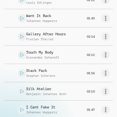
Louis Edlinger
Want It Back
01:43
Johannes Huppertz
Gallery After Hours
02:14
Florian Thaller
Touch My Body
02:12
Alexander Suhanoff
Stack Pack
01:56
Stephan Schelens
Silk Atelier
02:10
Benjamin Johannes Orth
I Cant Fake It
01:47
Johannes Huppertz