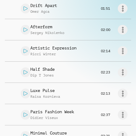
Musikanfrage
Drift Apart
01:51
Omer Agca
Afterform
02:00
Sergey Nikolenko
Artistic Expression
02:14
Ricci Winter
Half Shade
02:23
Dip T Jones
Luxe Pulse
02:13
Raisa Kornieva
Paris Fashion Week
02:37
Didier Viseux
Minimal Couture
02:21