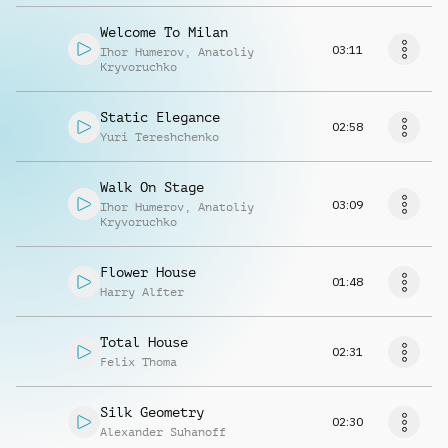
Welcome To Milan
03:11
Ihor Humerov
,
Anatoliy
Kryvoruchko
Static Elegance
02:58
Yuri Tereshchenko
Walk On Stage
03:09
Ihor Humerov
,
Anatoliy
Kryvoruchko
Flower House
01:48
Harry Alfter
Total House
02:31
Felix Thoma
Silk Geometry
02:30
Alexander Suhanoff