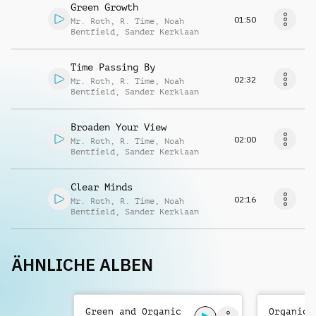
Green Growth
01:50
Mr. Roth
,
R. Time
,
Noah
Bentfield
,
Sander Kerklaan
Time Passing By
02:32
Mr. Roth
,
R. Time
,
Noah
Bentfield
,
Sander Kerklaan
Broaden Your View
02:00
Mr. Roth
,
R. Time
,
Noah
Bentfield
,
Sander Kerklaan
Clear Minds
02:16
Mr. Roth
,
R. Time
,
Noah
Bentfield
,
Sander Kerklaan
ÄHNLICHE ALBEN
Green and Organic
Organic