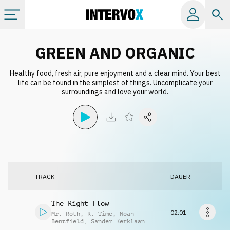
Kategorien
GREEN AND ORGANIC
Healthy food, fresh air, pure enjoyment and a clear mind. Your best
Alle Alben
life can be found in the simplest of things. Uncomplicate your
surroundings and love your world.
Labels
Playlists
Lizenzen
TRACK
DAUER
Info
The Right Flow
02:01
Mr. Roth
,
R. Time
,
Noah
Bentfield
,
Sander Kerklaan