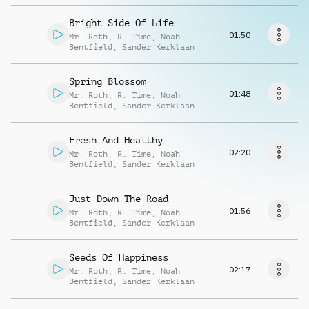
Musikanfrage
Bright Side Of Life
01:50
Mr. Roth
,
R. Time
,
Noah
Bentfield
,
Sander Kerklaan
Spring Blossom
01:48
Mr. Roth
,
R. Time
,
Noah
Bentfield
,
Sander Kerklaan
Fresh And Healthy
02:20
Mr. Roth
,
R. Time
,
Noah
Bentfield
,
Sander Kerklaan
Just Down The Road
01:56
Mr. Roth
,
R. Time
,
Noah
Bentfield
,
Sander Kerklaan
Seeds Of Happiness
02:17
Mr. Roth
,
R. Time
,
Noah
Bentfield
,
Sander Kerklaan