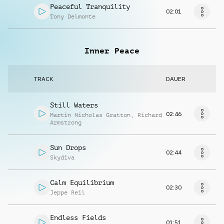
Peaceful Tranquility
02:01
Tony Delmonte
Inner Peace
TRACK
DAUER
Still Waters
02:46
Martin Nicholas Gratton
,
Richard
Armstrong
Sun Drops
02:44
Skydiva
Calm Equilibrium
02:30
Jeppe Reil
Endless Fields
01:51