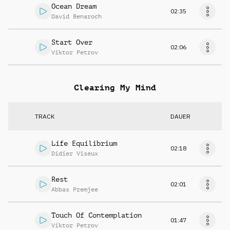
Ocean Dream
02:35
David Benaroch
Start Over
02:06
Viktor Petrov
Clearing My Mind
TRACK
DAUER
Life Equilibrium
02:18
Didier Viseux
Rest
02:01
Abbas Premjee
Touch Of Contemplation
01:47
Viktor Petrov