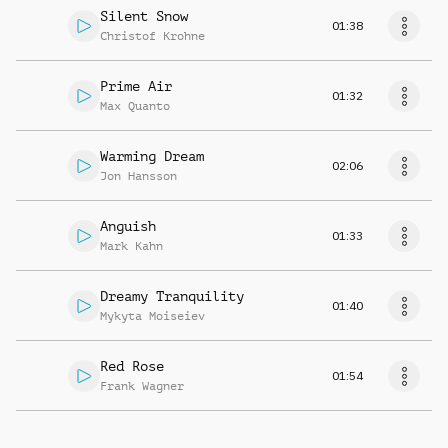
Silent Snow
01:38
Christof Krohne
Prime Air
01:32
Max Quanto
Warming Dream
02:06
Jon Hansson
Anguish
01:33
Mark Kahn
Dreamy Tranquility
01:40
Mykyta Moiseiev
Red Rose
01:54
Frank Wagner