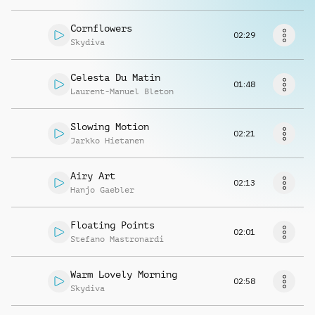
Musikanfrage
Cornflowers
02:29
Skydiva
Celesta Du Matin
01:48
Laurent-Manuel Bleton
Slowing Motion
02:21
Jarkko Hietanen
Airy Art
02:13
Hanjo Gaebler
Floating Points
02:01
Stefano Mastronardi
Warm Lovely Morning
02:58
Skydiva