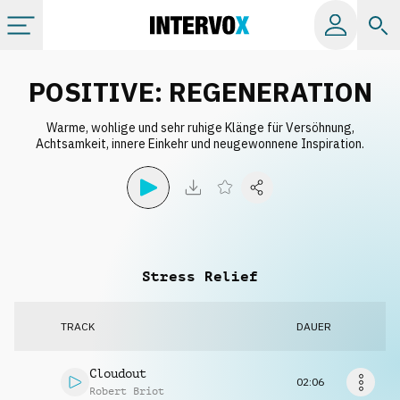
Kategorien
POSITIVE: REGENERATION
Warme, wohlige und sehr ruhige Klänge für Versöhnung,
Alle Alben
Achtsamkeit, innere Einkehr und neugewonnene Inspiration.
Labels
Playlists
Stress Relief
Lizenzen
TRACK
DAUER
Info
Cloudout
02:06
Robert Briot