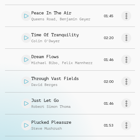
Peace In The Air
01:45
Queens Road
,
Benjamin Geyer
Time Of Tranquility
02:20
Colin O'Dwyer
Dream Flows
01:46
Michael Bibo
,
Felix Mannherz
Through Vast Fields
02:00
David Berges
Just Let Go
01:46
Robert Simon Thoma
Plucked Pleasure
01:53
Steve Mushrush