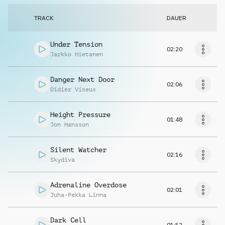
TRACK
DAUER
Under Tension
02:20
Jarkko Hietanen
Danger Next Door
02:06
Didier Viseux
Height Pressure
01:48
Jon Hansson
Silent Watcher
02:16
Skydiva
Adrenaline Overdose
02:01
Juha-Pekka Linna
Dark Cell
01:52