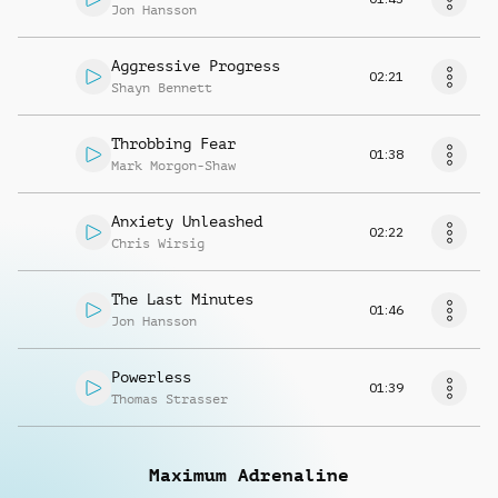
Jon Hansson
Aggressive Progress
02:21
Shayn Bennett
Throbbing Fear
01:38
Mark Morgon-Shaw
Anxiety Unleashed
02:22
Chris Wirsig
The Last Minutes
01:46
Jon Hansson
Powerless
01:39
Thomas Strasser
Maximum Adrenaline