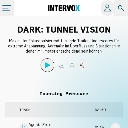
Kategorien
DARK: TUNNEL VISION
Maximaler Fokus: pulsierend-tickende Trailer-Underscores für
Alle Alben
extreme Anspannung, Adrenalin im Überfluss und Situationen, in
denen Millimeter entscheidend sein können.
Labels
Playlists
Mounting Pressure
Lizenzen
TRACK
DAUER
Info
Agent Zero
01:36