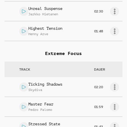
Unreal Suspense
02:30
Jarkko Hietanen
Highest Tension
01:48
Henny Arve
Extreme Focus
TRACK
DAUER
Ticking Shadows
02:20
Skydiva
Master Fear
01:59
Pedro Palomo
Stressed State
01:43