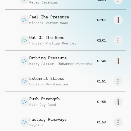
Musikanfrage
Peter Jeremias
Feel The Pressure
02:02
Michael Werner Maas
Out Of The Bone
02:01
Florian Philipp Mueller
Driving Pressure
01:45
Harry Alfter
,
Johannes Huppertz
External Stress
01:51
Luciano Menolascina
Push Strength
01:55
Alan Jay Reed
Factory Runaways
01:54
Skydiva