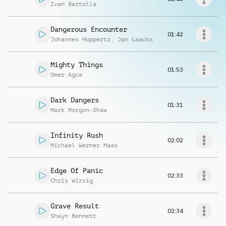
Musikanfrage
Ivan Bertolla
Dangerous Encounter
01:42
Johannes Huppertz
,
Jan Laacks
Mighty Things
01:53
Omer Agca
Dark Dangers
01:31
Mark Morgon-Shaw
Infinity Rush
02:02
Michael Werner Maas
Edge Of Panic
02:33
Chris Wirsig
Grave Result
02:34
Shayn Bennett