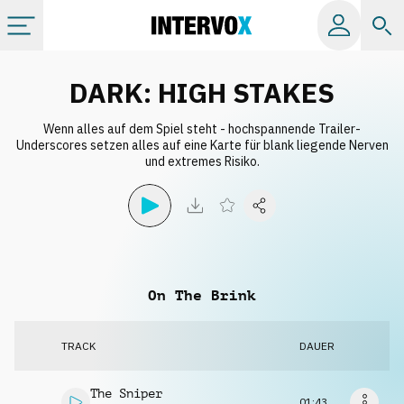
Kategorien
DARK: HIGH STAKES
Wenn alles auf dem Spiel steht - hochspannende Trailer-
Alle Alben
Underscores setzen alles auf eine Karte für blank liegende Nerven
und extremes Risiko.
Labels
Playlists
On The Brink
Lizenzen
TRACK
DAUER
Info
The Sniper
01:43