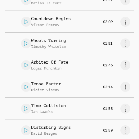
Matias la Cour
Countdown Begins
02:09
Viktor Petrov
Wheels Turning
01:51
Timothy Whitelaw
Arbiter Of Fate
02:46
Edgar Munchkin
Tense Factor
02:14
Didier Viseux
Time Collision
01:58
Jan Laacks
Disturbing Signs
01:59
David Berges