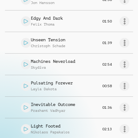
Jon Hansson
Edgy And Dark
01:50
Felix Thoma
Unseen Tension
01:39
Christoph Schade
Machines Neverload
02:54
Skydiva
Pulsating Forever
00:58
Layla Dakota
Inevitable Outcome
01:36
Prashant Vadhyar
Light Footed
02:13
Nikolaos Papakalos