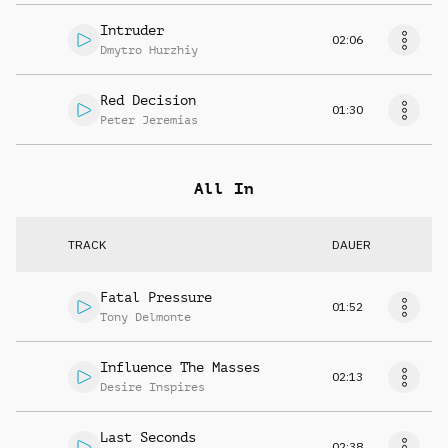
Intruder
02:06
Dmytro Hurzhiy
Red Decision
01:30
Peter Jeremias
All In
TRACK
DAUER
Fatal Pressure
01:52
Tony Delmonte
Influence The Masses
02:13
Desire Inspires
Last Seconds
02:38