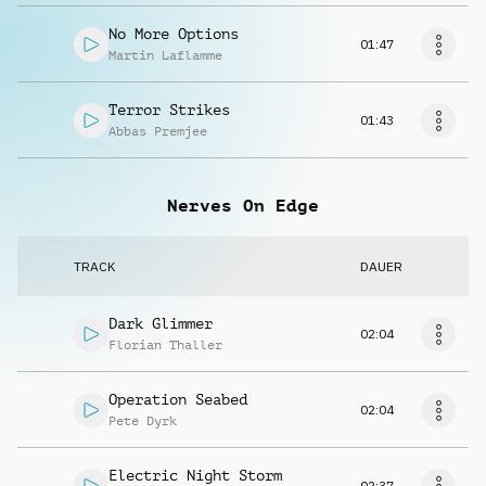
No More Options
01:47
Martin Laflamme
Terror Strikes
01:43
Abbas Premjee
Nerves On Edge
TRACK
DAUER
Dark Glimmer
02:04
Florian Thaller
Operation Seabed
02:04
Pete Dyrk
Electric Night Storm
02:37