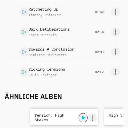
Ratcheting Up
01:42
Timothy Whitelaw
Dark Deliberations
02:54
Edgar Munchkin
Towards A Conclusion
02:05
Hamilton Hawksworth
Ticking Tensions
02:12
Louis Edlinger
ÄHNLICHE ALBEN
Tension: High
High Vol
Stakes