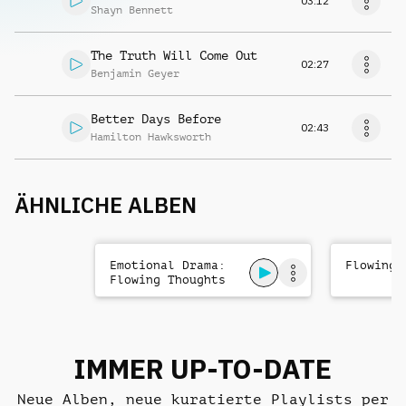
03:12
Shayn Bennett
The Truth Will Come Out
02:27
Benjamin Geyer
Better Days Before
02:43
Hamilton Hawksworth
ÄHNLICHE ALBEN
Emotional Drama:
Flowing 
Flowing Thoughts
IMMER UP-TO-DATE
Neue Alben, neue kuratierte Playlists per