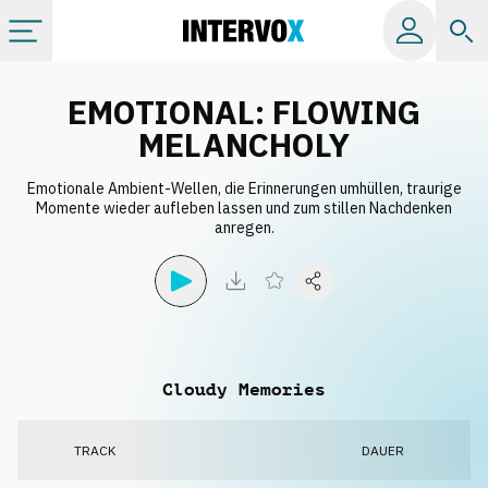
Kategorien
EMOTIONAL: FLOWING
MELANCHOLY
Alle Alben
Emotionale Ambient-Wellen, die Erinnerungen umhüllen, traurige
Momente wieder aufleben lassen und zum stillen Nachdenken
anregen.
Labels
Playlists
Lizenzen
Cloudy Memories
Info
TRACK
DAUER