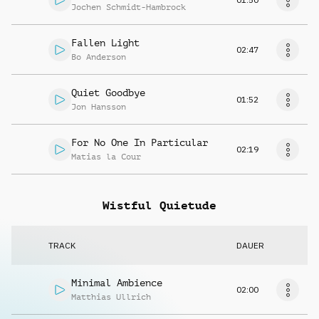
Jochen Schmidt-Hambrock
Fallen Light
02:47
Bo Anderson
Quiet Goodbye
01:52
Jon Hansson
For No One In Particular
02:19
Matias la Cour
Wistful Quietude
TRACK
DAUER
Minimal Ambience
02:00
Matthias Ullrich