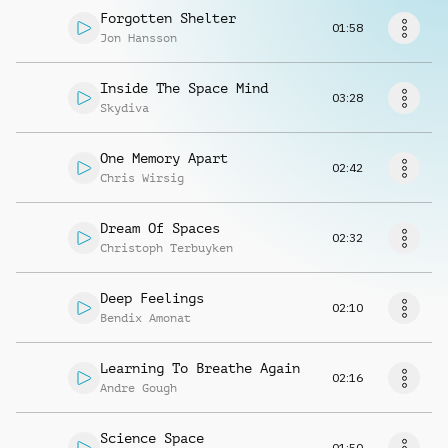
Musikanfrage
Forgotten Shelter
01:58
Jon Hansson
Inside The Space Mind
03:28
Skydiva
One Memory Apart
02:42
Chris Wirsig
Dream Of Spaces
02:32
Christoph Terbuyken
Deep Feelings
02:10
Bendix Amonat
Learning To Breathe Again
02:16
Andre Gough
Science Space
01:50