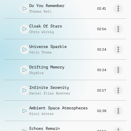
Do You Remember
02:41
Thomas Reil
Cloak Of Stars
02:56
Chris Wirsig
Universe Sparkle
02:24
Felix Thoma
Drifting Memory
02:24
Skydiva
Infinite Serenity
02:17
Daniel Elias Brenner
Ambient Space Atmospheres
02:38
Ricci Winter
Echoes Remain