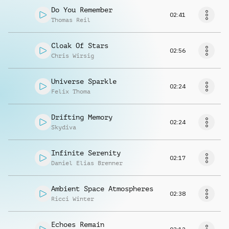
Do You Remember
02:41
Thomas Reil
Cloak Of Stars
02:56
Chris Wirsig
Universe Sparkle
02:24
Felix Thoma
Drifting Memory
02:24
Skydiva
Infinite Serenity
02:17
Daniel Elias Brenner
Ambient Space Atmospheres
02:38
Ricci Winter
Echoes Remain