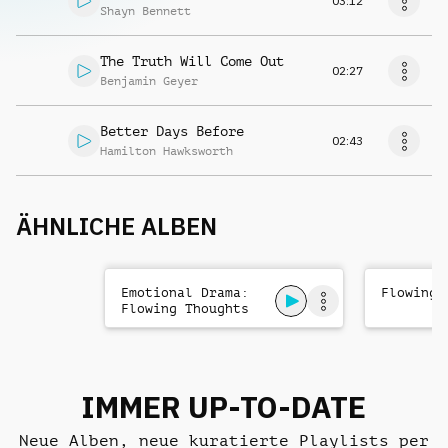
03:12
Shayn Bennett
The Truth Will Come Out
02:27
Benjamin Geyer
Better Days Before
02:43
Hamilton Hawksworth
ÄHNLICHE ALBEN
Emotional Drama:
Flowing 
Flowing Thoughts
IMMER UP-TO-DATE
Neue Alben, neue kuratierte Playlists per