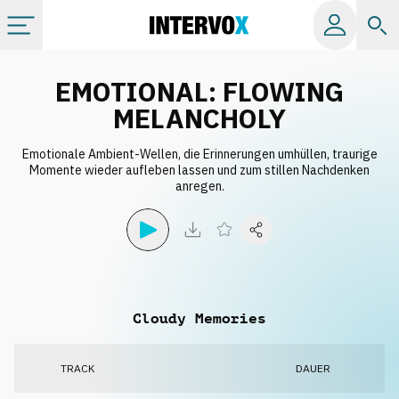
Kategorien
EMOTIONAL: FLOWING
MELANCHOLY
Alle Alben
Emotionale Ambient-Wellen, die Erinnerungen umhüllen, traurige
Momente wieder aufleben lassen und zum stillen Nachdenken
anregen.
Labels
Playlists
Lizenzen
Cloudy Memories
Info
TRACK
DAUER