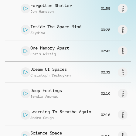
Musikanfrage
Forgotten Shelter
01:58
Jon Hansson
Inside The Space Mind
03:28
Skydiva
One Memory Apart
02:42
Chris Wirsig
Dream Of Spaces
02:32
Christoph Terbuyken
Deep Feelings
02:10
Bendix Amonat
Learning To Breathe Again
02:16
Andre Gough
Science Space
01:50