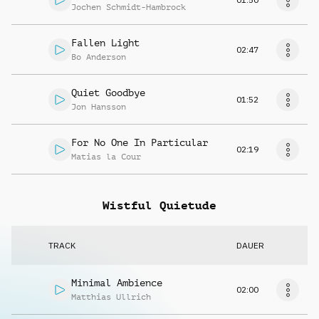
Jochen Schmidt-Hambrock
Fallen Light
02:47
Bo Anderson
Quiet Goodbye
01:52
Jon Hansson
For No One In Particular
02:19
Matias la Cour
Wistful Quietude
TRACK
DAUER
Minimal Ambience
02:00
Matthias Ullrich