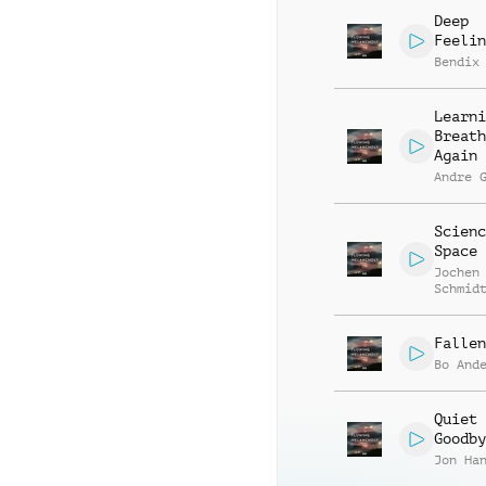
Deep
Feelin
Bendix
Learni
Breath
Again
Andre 
Scienc
Space
Jochen
Schmid
Hambro
Fallen
Bo And
Quiet
Goodby
Jon Ha