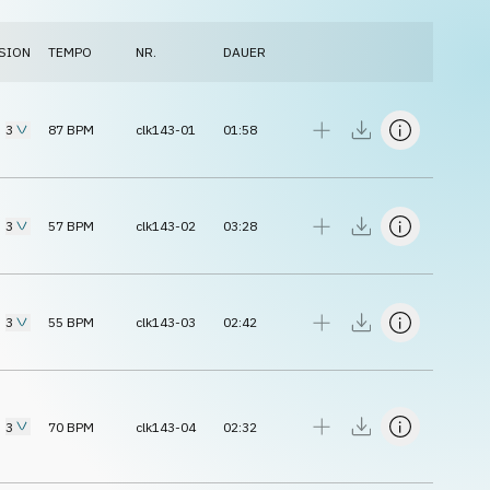
SION
TEMPO
NR.
DAUER
3
87
BPM
clk143-01
01:58
3
57
BPM
clk143-02
03:28
3
55
BPM
clk143-03
02:42
3
70
BPM
clk143-04
02:32