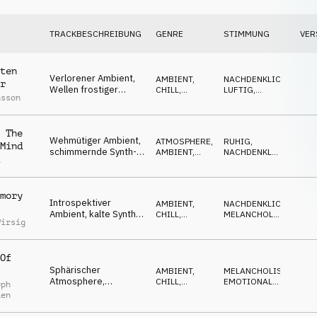
TRACKBESCHREIBUNG
GENRE
STIMMUNG
VER
ten
Verlorener Ambient,
AMBIENT,
NACHDENKLICH
,
r
Wellen frostiger
CHILL
,
LUFTIG
,
nsson
Synths, weitläufige
ATMOSPHERE
TRAGISCH
Emotionen, Kälte
 The
Wehmütiger Ambient,
ATMOSPHERE
,
RUHIG
,
Mind
schimmernde Synth-
AMBIENT,
NACHDENKLICH
,
a
Pads, Klavier und
CHILL
MELANCHOLISCH
Streicher, Weite
mory
Introspektiver
AMBIENT,
NACHDENKLICH
,
Ambient, kalte Synth-
CHILL
,
MELANCHOLISCH
,
Wirsig
Plucks über einer
ELECTRONICA
EMOTIONAL
breiten Synth-Textur,
melancholisch
Of
Sphärischer
AMBIENT,
MELANCHOLISCH
,
Atmosphere,
CHILL
,
EMOTIONAL
,
oph
melancholisches
ATMOSPHERE
SPHÄRISCH
ken
Klavier,
modulierendes Cello-