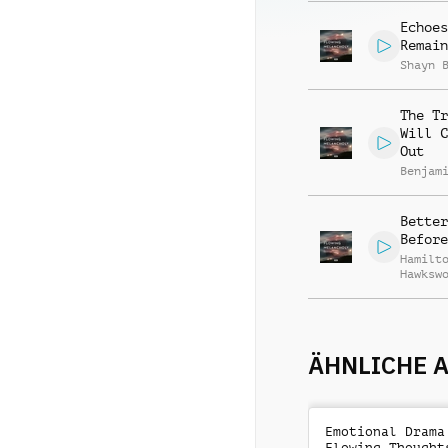
Echoes
Remain
Shayn 
The Tr
Will C
Out
Benjam
Better
Before
Hamilt
Hawksw
ÄHNLICHE 
Emotional Drama
Flowing Thought