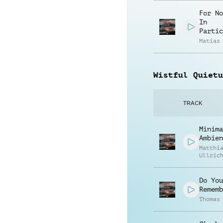
For No
In
Partic
Matias
Wistful Quietu
TRACK
Minima
Ambien
Matthi
Ullric
Do You
Rememb
Thomas