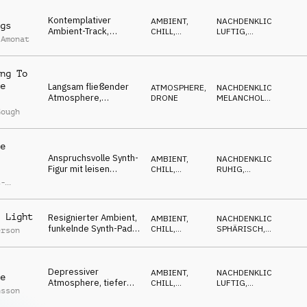
Pad, nachdenkliche
Kontemplativer
Melancholie
AMBIENT,
NACHDENKLICH
,
gs
Ambient-Track,
CHILL
,
LUFTIG
,
 Amonat
traurige Pads, Cello
ATMOSPHERE
TRAGISCH
und Klavier,
pessimistisch
ng To
e
Langsam fließender
ATMOSPHERE
,
NACHDENKLICH
,
Atmosphere,
DRONE
MELANCHOLISCH
,
minimalistischer,
EMOTIONAL
Gough
reflektierender Synth,
flüchtig
aufschimmerndes
e
Licht
Anspruchsvolle Synth-
AMBIENT,
NACHDENKLICH
,
Figur mit leisen
CHILL
,
RUHIG
,
Streichern in einer
ATMOSPHERE
EMOTIONAL
t-
reflektierenden,
ck
melancholischen
Stimmung
 Light
Resignierter Ambient,
AMBIENT,
NACHDENKLICH
,
funkelnde Synth-Pads,
CHILL
,
SPHÄRISCH
,
erson
tiefe Emotionen,
ATMOSPHERE
TRAGISCH
wehmütig
Depressiver
AMBIENT,
NACHDENKLICH
,
e
Atmosphere, tiefer
CHILL
,
LUFTIG
,
nsson
Synth-Bass, Pad-
ATMOSPHERE
TRAGISCH
Wellen,