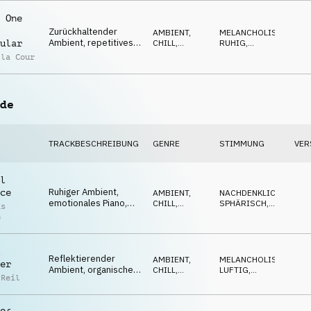
niedergeschlagen
 One
Zurückhaltender
AMBIENT,
MELANCHOLISCH
,
Ambient, repetitives
CHILL
,
RUHIG
,
ular
Thema, sich
FILMMUSIK
NACHDENKLICH
 la Cour
entwickelnd, leicht
verträumt
de
TRACKBESCHREIBUNG
GENRE
STIMMUNG
VER
l
Ruhiger Ambient,
ce
AMBIENT,
NACHDENKLICH
,
emotionales Piano,
CHILL
,
SPHÄRISCH
,
as
atmende Flächen,
ATMOSPHERE
LUFTIG
h
warme Atmosphäre,
Selbst-Reflexion
Reflektierender
AMBIENT,
MELANCHOLISCH
,
er
Ambient, organische
CHILL
,
LUFTIG
,
 Reil
Soundscape, einsame
ATMOSPHERE
RESERVED
Synth-Melodie,
Erinnerungen