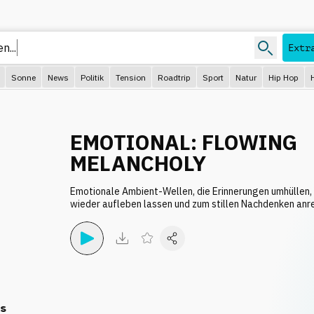
en
Extr
Sonne
News
Politik
Tension
Roadtrip
Sport
Natur
Hip Hop
EMOTIONAL: FLOWING
MELANCHOLY
Emotionale Ambient-Wellen, die Erinnerungen umhüllen
wieder aufleben lassen und zum stillen Nachdenken anr
s