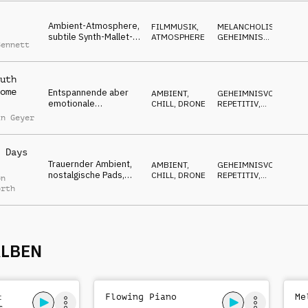
Ruhe
Ambient-Atmosphere,
FILMMUSIK
,
MELANCHOLISCH
,
subtile Synth-Mallet-
ATMOSPHERE
GEHEIMNISVOLL
,
Bennett
Leads, üppige,
EMOTIONAL
weitläufige Pads,
Unsicherheit und
uth
Besorgnis
ome
Entspannende aber
AMBIENT,
GEHEIMNISVOLL
,
emotionale
CHILL
,
DRONE
REPETITIV
,
Soundscapes,
MELANCHOLISCH
in Geyer
funkelnde Gitarren-
SFX, nachdenklich,
Traurigkeit
 Days
Trauernder Ambient,
AMBIENT,
GEHEIMNISVOLL
,
nostalgische Pads,
CHILL
,
DRONE
REPETITIV
,
on
subtile Melodien,
MELANCHOLISCH
orth
Erinnerungen an
bessere Zeiten
ALBEN
:
Flowing Piano
Me
s