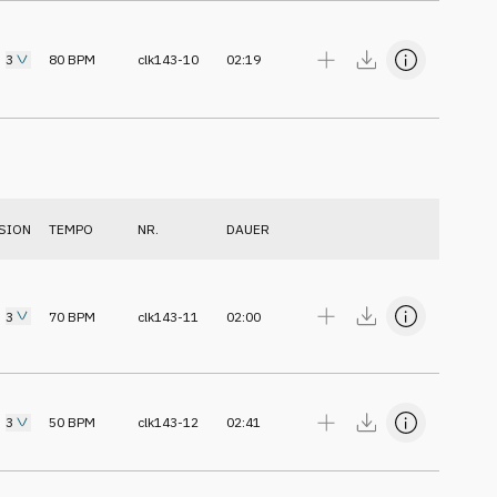
3
80
BPM
clk143-10
02:19
SION
TEMPO
NR.
DAUER
3
70
BPM
clk143-11
02:00
3
50
BPM
clk143-12
02:41