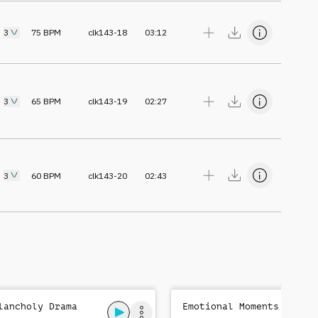
3
75
BPM
clk143-18
03:12
3
65
BPM
clk143-19
02:27
3
60
BPM
clk143-20
02:43
lancholy Drama
Emotional Moments