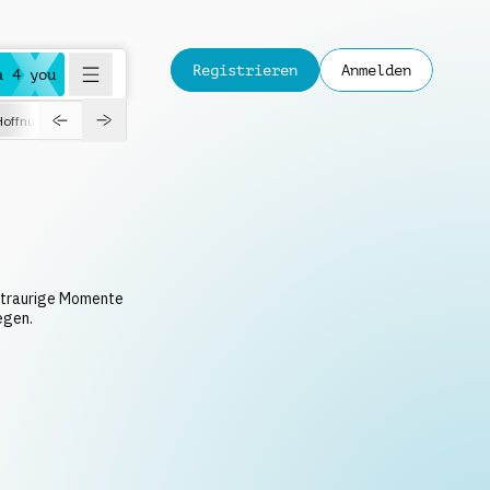
Registrieren
Anmelden
a 4 you
Hoffnungsvoll
Dokumentation
Verspielt
Fashion
Jazz
, traurige Momente
egen.