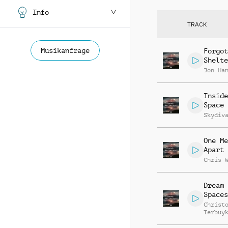
Info
TRACK
Musikanfrage
Forgot
Shelte
Jon Ha
Inside
Space 
Skydiv
One Me
Apart
Chris 
Dream 
Spaces
Christ
Terbuy