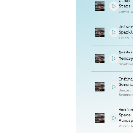
Cloak 
Stars
Chris 
Univer
Sparkl
Felix 
Drifti
Memory
Skydiv
Infini
Sereni
Daniel
Brenne
Ambien
Space
Atmosp
Ricci 