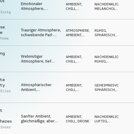
Of
Emotionaler
AMBIENT,
NACHDENKLICH
,
Atmosphere,
CHILL
,
MELANCHOLISCH
,
Wirsig
melancholisches
ELECTRONICA
EMOTIONAL
Klavier, kalte Pads,
introspektiv
se
Trauriger Atmosphere,
ATMOSPHERE
,
RUHIG
,
e
schwebende Pad-
AMBIENT,
SPHÄRISCH
,
Thoma
Wellen, meditativ,
CHILL
ABWARTEND
nachdenklich
ng
Wehmütiger
AMBIENT,
NACHDENKLICH
,
Atmosphere, tief
CHILL
,
RUHIG
,
a
emotionale Pads,
ATMOSPHERE
LUFTIG
Pluck-Melodie, subtile
Bewegung
te
Atmosphärischer
ty
AMBIENT,
GEHEIMNISVOLL
,
Ambient,
CHILL
,
SPHÄRISCH
,
 Elias
minimalistische
DRUM'N'BASS
MAGISCH
r
Oberflächengeräusche,
ruhig und
nachdenklich
t
Sanfter Ambient,
AMBIENT,
NACHDENKLICH
,
gleichmäßige, aber
CHILL
,
DRONE
LUFTIG
,
heres
tiefe Pads, voller
TRAGISCH
Winter
Bass, introspektive