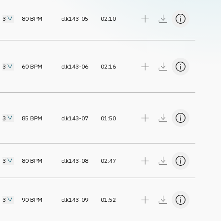
3
80
BPM
clk143-05
02:10
3
60
BPM
clk143-06
02:16
3
85
BPM
clk143-07
01:50
3
80
BPM
clk143-08
02:47
3
90
BPM
clk143-09
01:52