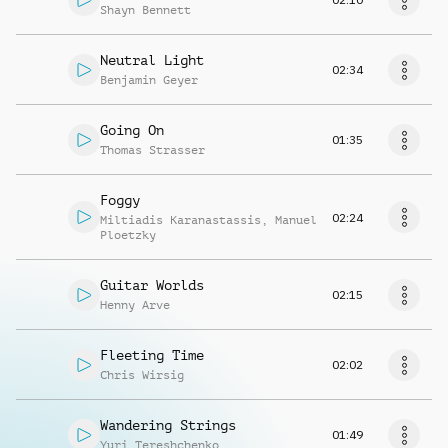
Shayn Bennett
Neutral Light
02:34
Benjamin Geyer
Going On
01:35
Thomas Strasser
Foggy
02:24
Miltiadis Karanastassis
,
Manuel
Ploetzky
Guitar Worlds
02:15
Henny Arve
Fleeting Time
02:02
Chris Wirsig
Wandering Strings
01:49
Yuri Tereshchenko