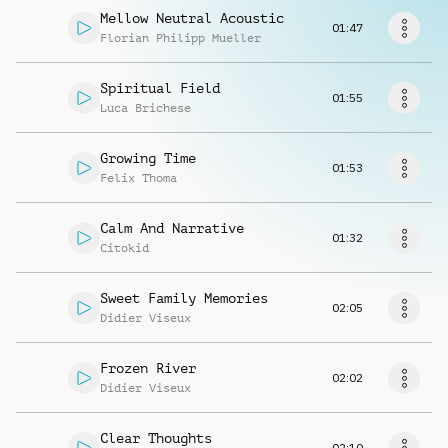
Musikanfrage
Mellow Neutral Acoustic
01:47
Florian Philipp Mueller
Spiritual Field
01:55
Luca Brichese
Growing Time
01:53
Felix Thoma
Calm And Narrative
01:32
Citokid
Sweet Family Memories
02:05
Didier Viseux
Frozen River
02:02
Didier Viseux
Clear Thoughts
02:10