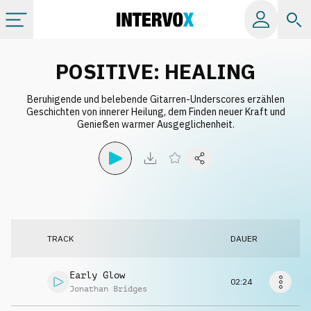
Kategorien
POSITIVE: HEALING
Beruhigende und belebende Gitarren-Underscores erzählen
Alle Alben
Geschichten von innerer Heilung, dem Finden neuer Kraft und
Genießen warmer Ausgeglichenheit.
Labels
Playlists
Lizenzen
TRACK
DAUER
Info
Early Glow
02:24
Jonathan Bridges