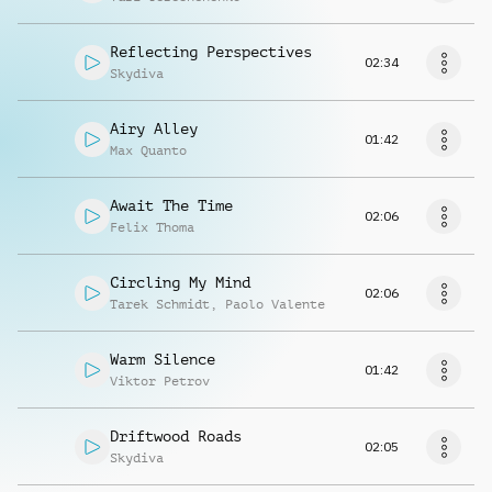
Reflecting Perspectives
02:34
Skydiva
Airy Alley
01:42
Max Quanto
Await The Time
02:06
Felix Thoma
Circling My Mind
02:06
Tarek Schmidt
,
Paolo Valente
Warm Silence
01:42
Viktor Petrov
Driftwood Roads
02:05
Skydiva