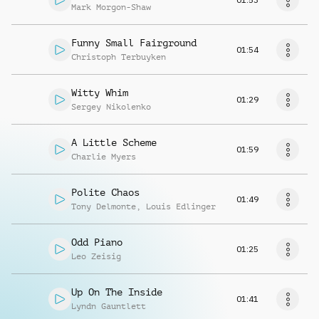
Mark Morgon-Shaw
Funny Small Fairground
01:54
Christoph Terbuyken
Witty Whim
01:29
Sergey Nikolenko
A Little Scheme
01:59
Charlie Myers
Polite Chaos
01:49
Tony Delmonte
,
Louis Edlinger
Odd Piano
01:25
Leo Zeisig
Up On The Inside
01:41
Lyndn Gauntlett