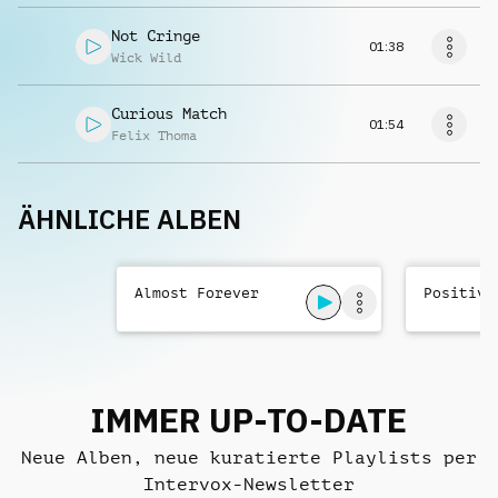
Not Cringe
01:38
Wick Wild
Curious Match
01:54
Felix Thoma
ÄHNLICHE ALBEN
Almost Forever
Positive
IMMER UP-TO-DATE
Neue Alben, neue kuratierte Playlists per
Intervox-Newsletter