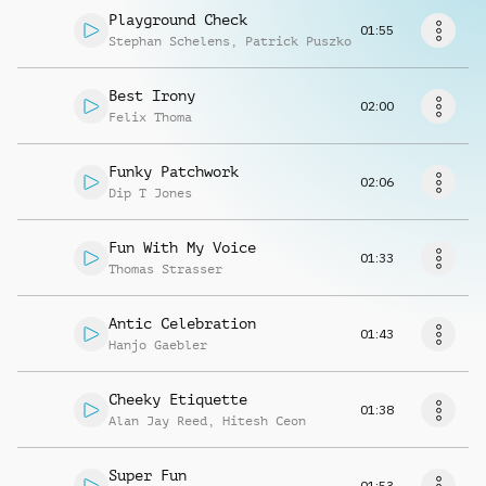
Musikanfrage
Playground Check
01:55
Stephan Schelens
,
Patrick Puszko
Best Irony
02:00
Felix Thoma
Funky Patchwork
02:06
Dip T Jones
Fun With My Voice
01:33
Thomas Strasser
Antic Celebration
01:43
Hanjo Gaebler
Cheeky Etiquette
01:38
Alan Jay Reed
,
Hitesh Ceon
Super Fun
01:53