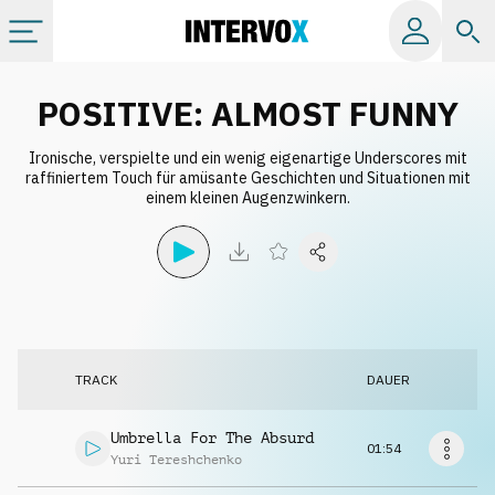
Kategorien
POSITIVE: ALMOST FUNNY
Ironische, verspielte und ein wenig eigenartige Underscores mit
Alle Alben
raffiniertem Touch für amüsante Geschichten und Situationen mit
einem kleinen Augenzwinkern.
Labels
Playlists
Lizenzen
TRACK
DAUER
Info
Umbrella For The Absurd
01:54
Yuri Tereshchenko