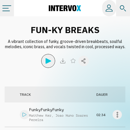
Kategorien
FUN-KY BREAKS
A vibrant collection of funky, groove-driven breakbeats, soulful
Alle Alben
melodies, iconic brass, and vocals twisted in cool, processed ways.
Labels
Playlists
TRACK
DAUER
Lizenzen
FunkyFunkyFunky
Info
02:34
Matthew Ker
,
Joao Nuno Soares
Pereira