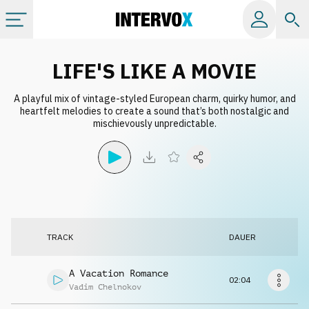
Kategorien
LIFE'S LIKE A MOVIE
A playful mix of vintage-styled European charm, quirky humor, and
Alle Alben
heartfelt melodies to create a sound that’s both nostalgic and
mischievously unpredictable.
Labels
Playlists
Lizenzen
TRACK
DAUER
Info
A Vacation Romance
02:04
Vadim Chelnokov