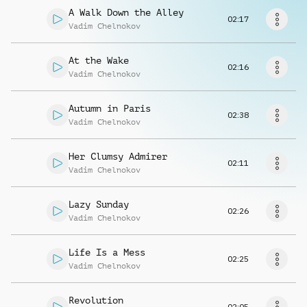
Musikanfrage
A Walk Down the Alley
02:17
Vadim Chelnokov
At the Wake
02:16
Vadim Chelnokov
Autumn in Paris
02:38
Vadim Chelnokov
Her Clumsy Admirer
02:11
Vadim Chelnokov
Lazy Sunday
02:26
Vadim Chelnokov
Life Is a Mess
02:25
Vadim Chelnokov
Revolution
02:05