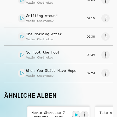
Vadim Chelnokov
Sniffing Around
02:15
Vadim Chelnokov
The Morning After
02:30
Vadim Chelnokov
To Fool the Fool
02:39
Vadim Chelnokov
When You Still Have Hope
02:24
Vadim Chelnokov
ÄHNLICHE ALBEN
Movie Showcase 7:
Take A R
Emotional Drama