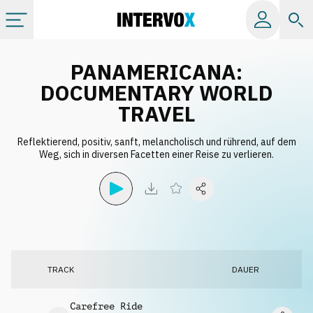
Kategorien
PANAMERICANA:
DOCUMENTARY WORLD
Alle Alben
TRAVEL
Reflektierend, positiv, sanft, melancholisch und rührend, auf dem
Labels
Weg, sich in diversen Facetten einer Reise zu verlieren.
Playlists
Lizenzen
TRACK
DAUER
Info
Carefree Ride