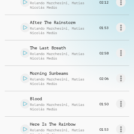
Musikanfrage
02:12
Rolando Marchesini
,
Matías
Nicolás Medús
After The Rainstorm
01:53
Rolando Marchesini
,
Matías
Nicolás Medús
The Last Breath
02:58
Rolando Marchesini
,
Matías
Nicolás Medús
Morning Sunbeams
02:06
Rolando Marchesini
,
Matías
Nicolás Medús
Blood
01:50
Rolando Marchesini
,
Matías
Nicolás Medús
Here Is The Rainbow
01:53
Rolando Marchesini
,
Matías