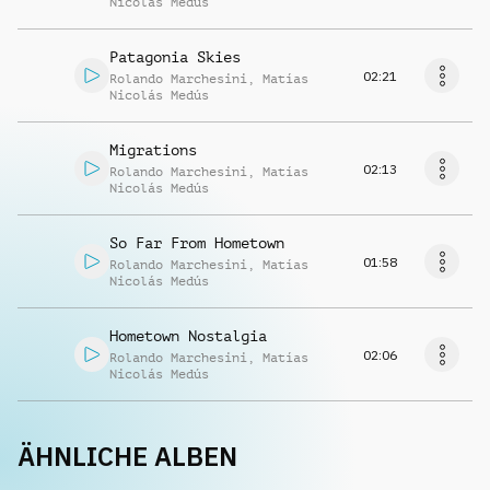
Nicolás Medús
Patagonia Skies
02:21
Rolando Marchesini
,
Matías
Nicolás Medús
Migrations
02:13
Rolando Marchesini
,
Matías
Nicolás Medús
So Far From Hometown
01:58
Rolando Marchesini
,
Matías
Nicolás Medús
Hometown Nostalgia
02:06
Rolando Marchesini
,
Matías
Nicolás Medús
ÄHNLICHE ALBEN