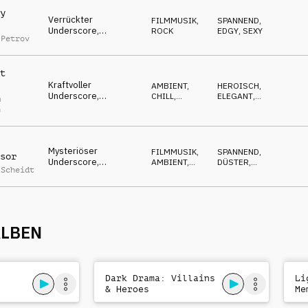
y
Verrückter
FILMMUSIK
,
SPANNEND
,
Underscore,
ROCK
EDGY
,
SEXY
 Petrov
entschlossene Gitarre
& Synths, gerissen,
tough
t
Kraftvoller
AMBIENT,
HEROISCH
,
Underscore,
CHILL
,
ELEGANT
,
m
bestärkende
FILMMUSIK
SELBSTBEWUSST
n
Streicher,
aufstrebend,
energisch
Mysteriöser
FILMMUSIK
,
SPANNEND
,
sor
Underscore,
AMBIENT,
DÜSTER
,
 Scheidt
repetitiver Synth,
CHILL
GEHEIMNISVOLL
cool, tough,
selbstbewusst
ALBEN
Dark Drama: Villains
Li
& Heroes
Me