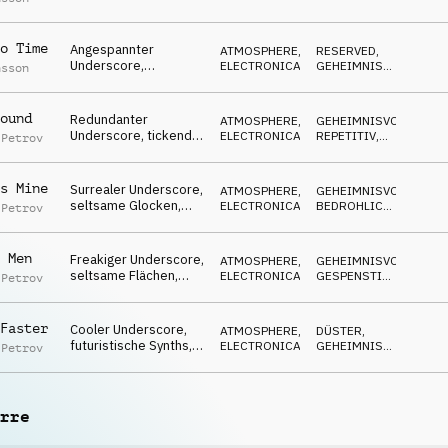
Flächen & Streicher,
RESERVED
eigenartig, surreal
o Time
Angespannter
ATMOSPHERE
,
RESERVED
,
Underscore,
ELECTRONICA
GEHEIMNISVOLL
,
nsson
mysteriöse Flächen,
SPANNEND
überwachend,
fokussiert,
ound
Redundanter
ATMOSPHERE
,
GEHEIMNISVOLL
,
investigativ
Underscore, tickende
ELECTRONICA
REPETITIV
,
 Petrov
Uhr, mysteriös,
NEUTRAL
angespannt, wachsam
s Mine
Surrealer Underscore,
ATMOSPHERE
,
GEHEIMNISVOLL
,
seltsame Glocken,
ELECTRONICA
BEDROHLICH
,
 Petrov
unbehaglich,
DÜSTER
hypnotisierend, rote
Pille
 Men
Freakiger Underscore,
ATMOSPHERE
,
GEHEIMNISVOLL
,
seltsame Flächen,
ELECTRONICA
GESPENSTISCH
,
 Petrov
herumschleichend,
SKURRIL
ambitioniert
Faster
Cooler Underscore,
ATMOSPHERE
,
DÜSTER
,
futuristische Synths,
ELECTRONICA
GEHEIMNISVOLL
,
 Petrov
fokussiert,
TREIBEND
entschlossen,
technologisch
rre