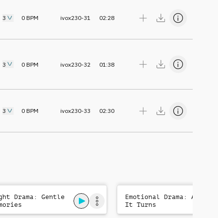
3
0
BPM
ivox230-31
02:28
3
0
BPM
ivox230-32
01:38
3
0
BPM
ivox230-33
02:30
ght Drama: Gentle
Emotional Drama: And
mories
It Turns