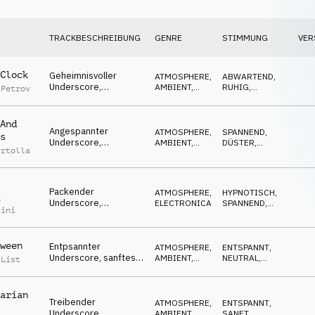
TRACKBESCHREIBUNG
GENRE
STIMMUNG
VER
Clock
Geheimnisvoller
ATMOSPHERE
,
ABWARTEND
,
Underscore,
AMBIENT,
RUHIG
,
 Petrov
angespanntes Ticken
CHILL
REPETITIV
& Flächen, geduldig,
erwartungsvoll
And
Angespannter
ATMOSPHERE
,
SPANNEND
,
s
Underscore,
AMBIENT,
DÜSTER
,
ertolla
zweideutiger Synth &
CHILL
GEHEIMNISVOLL
Drone, mysteriös &
fokussiert
Packender
ATMOSPHERE
,
HYPNOTISCH
,
o
Underscore,
ELECTRONICA
SPANNEND
,
sini
mysteriöser Synth &
BEDROHLICH
Flächen, fokussiert,
rätselhaft
ween
Entpsannter
ATMOSPHERE
,
ENTSPANNT
,
Underscore, sanftes
AMBIENT,
NEUTRAL
,
 List
Klavier & Flächen,
CHILL
RUHIG
treibend, analytisch
arian
Treibender
ATMOSPHERE
,
ENTSPANNT
,
Underscore,
AMBIENT,
SANFT
,