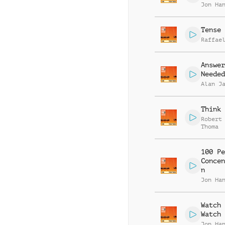
Jon Ha
Tense 
Raffae
Answer
Needed
Alan J
Think 
Robert
Thoma
100 Pe
Concen
n
Jon Ha
Watch 
Watch
Jon Ha