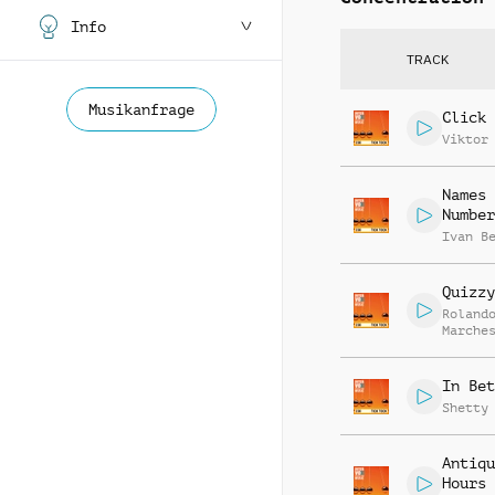
Info
TRACK
Musikanfrage
Click 
Viktor
Names 
Number
Ivan B
Quizzy
Roland
Marche
In Bet
Shetty
Antiqu
Hours