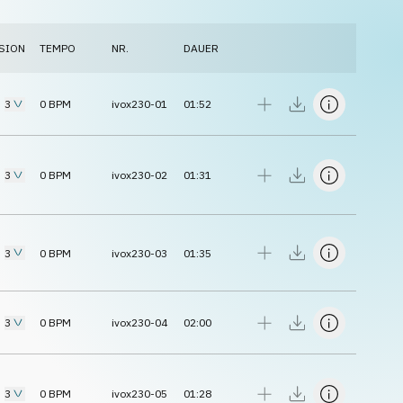
SION
TEMPO
NR.
DAUER
3
0
BPM
ivox230-01
01:52
3
0
BPM
ivox230-02
01:31
3
0
BPM
ivox230-03
01:35
3
0
BPM
ivox230-04
02:00
3
0
BPM
ivox230-05
01:28