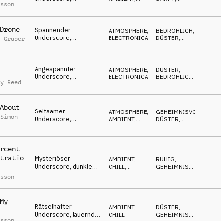
nsson
mysteriöse Flächen, &
CHILL
HYPNOTISCH
Glocken, mystisch,
ruhig
Drone
Spannender
ATMOSPHERE
,
BEDROHLICH
,
Underscore,
ELECTRONICA
DÜSTER
,
l Gruber
pulsierende Synths,
SPANNEND
fokussiert &
entschlossen
Angespannter
ATMOSPHERE
,
DÜSTER
,
Underscore,
ELECTRONICA
BEDROHLICH
,
ay Reed
mehrdeutiges Klavier
GEHEIMNISVOLL
& Synths, fokussiert,
surreal
About
Seltsamer
ATMOSPHERE
,
GEHEIMNISVOLL
,
 Simon
Underscore,
AMBIENT,
DÜSTER
,
zwielichtige Glocken
CHILL
HYPNOTISCH
& Flächen, süße kleine
Albträume
rcent
tratio
Mysteriöser
AMBIENT,
RUHIG
,
Underscore, dunkle
CHILL
,
GEHEIMNISVOLL
,
Flächen, angespannt,
FILMMUSIK
DÜSTER
nsson
mystisch, lauernd
My
Rätselhafter
AMBIENT,
DÜSTER
,
Underscore, lauernde
CHILL
GEHEIMNISVOLL
,
nsson