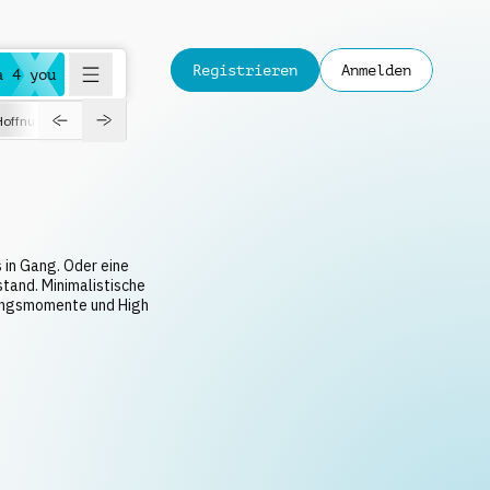
Registrieren
Anmelden
a 4 you
Hoffnungsvoll
Dokumentation
Verspielt
Fashion
Jazz
 in Gang. Oder eine
stand. Minimalistische
dungsmomente und High