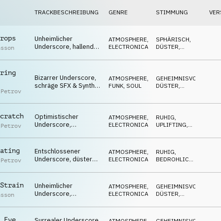
TRACKBESCHREIBUNG
GENRE
STIMMUNG
VER
rops
Unheimlicher
ATMOSPHERE
,
SPHÄRISCH
,
Underscore, hallende
ELECTRONICA
DÜSTER
,
nsson
Percussion & Flächen,
HYPNOTISCH
angespannt,
höhlenartig
ring
Bizarrer Underscore,
ATMOSPHERE
,
GEHEIMNISVOLL
,
schräge SFX & Synths,
FUNK, SOUL
DÜSTER
,
 Petrov
groovig, trügerisch,
EDGY
gespenstisch
cratch
Optimistischer
ATMOSPHERE
,
RUHIG
,
Underscore,
ELECTRONICA
UPLIFTING
,
 Petrov
inspirierende Synths,
GEHEIMNISVOLL
begierig, begeistert,
futuristisch
ating
Entschlossener
ATMOSPHERE
,
RUHIG
,
Underscore, düstere
ELECTRONICA
BEDROHLICH
,
 Petrov
E-Gitarre, umsichtig,
DÜSTER
widersprüchlich
Strain
Unheimlicher
ATMOSPHERE
,
GEHEIMNISVOLL
,
Underscore,
ELECTRONICA
DÜSTER
,
nsson
bedrohliche Flächen &
BEDROHLICH
Glocken, unbehaglich,
unheimlich,
 Eye
Surrealer Underscore,
ATMOSPHERE
,
GEHEIMNISVOLL
,