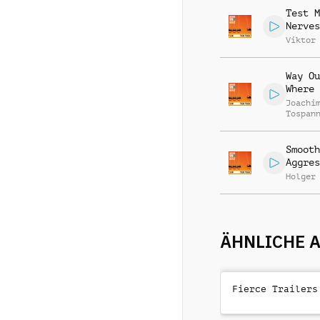
Test M
Nerves
Viktor
Way Ou
Where
Joachi
Tospan
Smooth
Aggres
Holger
ÄHNLICHE 
Fierce Trailers