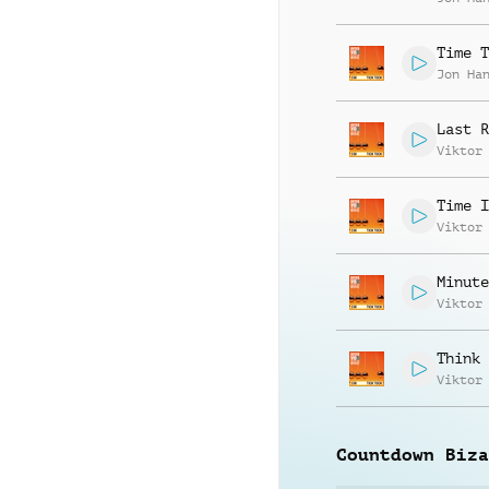
Time T
Jon Ha
Last R
Viktor
Time I
Viktor
Minute
Viktor
Think 
Viktor
Countdown Biza