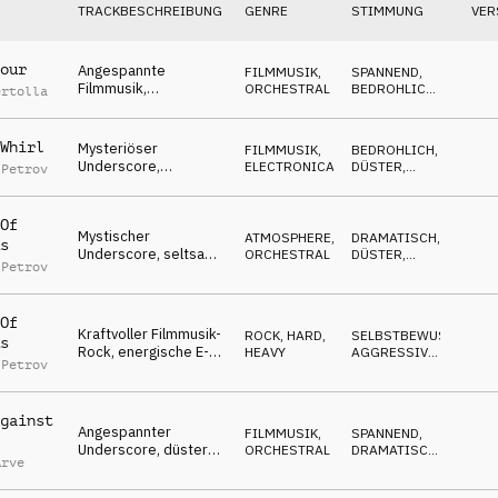
TRACKBESCHREIBUNG
GENRE
STIMMUNG
VER
our
Angespannte
FILMMUSIK
,
SPANNEND
,
Filmmusik,
ORCHESTRAL
BEDROHLICH
,
ertolla
spannendes
DÜSTER
Orchester, bedrohlich,
konfrontativ
Whirl
Mysteriöser
FILMMUSIK
,
BEDROHLICH
,
Underscore,
ELECTRONICA
DÜSTER
,
 Petrov
bedrohliche Streicher,
SPANNEND
düster, infiltrierend
Of
Mystischer
ATMOSPHERE
,
DRAMATISCH
,
s
Underscore, seltsame
ORCHESTRAL
DÜSTER
,
 Petrov
Streicher, elegant,
GEHEIMNISVOLL
geisterhaft,
mehrdeutige Essenz
Of
Kraftvoller Filmmusik-
ROCK
,
HARD,
SELBSTBEWUSST
,
s
Rock, energische E-
HEAVY
AGGRESSIV
,
 Petrov
Gitarren, stürmisch,
SPANNEND
kämpferisch
gainst
Angespannter
FILMMUSIK
,
SPANNEND
,
Underscore, düsteres
ORCHESTRAL
DRAMATISCH
,
Arve
Orchester, spannend
GEHEIMNISVOLL
& bedrohlich