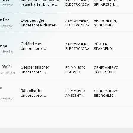
zweideutig
rätselhafter Drone &
ELECTRONICA
SPHÄRISCH
,
 Petrov
Synths, die Zeit steht
HYPNOTISCH
still
ules
Zweideutiger
ATMOSPHERE
,
BEDROHLICH
,
Underscore, düstere
ELECTRONICA
GEHEIMNISVOLL
,
 Petrov
Flächen, unbehaglich
DÜSTER
aber fokussiert &
entschlossen
Gefährlicher
ATMOSPHERE
,
DÜSTER
,
nge
Underscore,
ELECTRONICA
SPANNEND
,
 Bintig
angespannte Synths,
GEHEIMNISVOLL
fokussiert, drohende
Gefahr
 Walk
Gespenstischer
FILMMUSIK
,
GEHEIMNISVOLL
,
Underscore,
KLASSIK
BÖSE
,
SÜSS
Mushrush
schelmisches Klavier
& Streicher, süß aber
bösartig
s
Rätselhafter
FILMMUSIK
,
GEHEIMNISVOLL
,
Underscore,
AMBIENT,
BEDROHLICH
,
 Petrov
angespannter Synth &
CHILL
DÜSTER
Flächen, spekulativ,
sonderbar