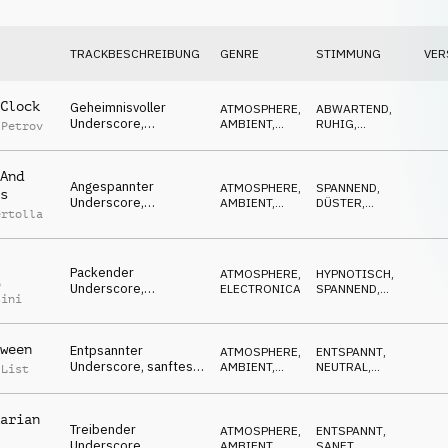
TRACKBESCHREIBUNG
GENRE
STIMMUNG
VER
Clock
Geheimnisvoller
ATMOSPHERE
,
ABWARTEND
,
Underscore,
AMBIENT,
RUHIG
,
 Petrov
angespanntes Ticken
CHILL
REPETITIV
& Flächen, geduldig,
erwartungsvoll
And
Angespannter
ATMOSPHERE
,
SPANNEND
,
s
Underscore,
AMBIENT,
DÜSTER
,
ertolla
zweideutiger Synth &
CHILL
GEHEIMNISVOLL
Drone, mysteriös &
fokussiert
Packender
ATMOSPHERE
,
HYPNOTISCH
,
o
Underscore,
ELECTRONICA
SPANNEND
,
sini
mysteriöser Synth &
BEDROHLICH
Flächen, fokussiert,
rätselhaft
ween
Entpsannter
ATMOSPHERE
,
ENTSPANNT
,
Underscore, sanftes
AMBIENT,
NEUTRAL
,
 List
Klavier & Flächen,
CHILL
RUHIG
treibend, analytisch
arian
Treibender
ATMOSPHERE
,
ENTSPANNT
,
Underscore,
AMBIENT,
SANFT
,