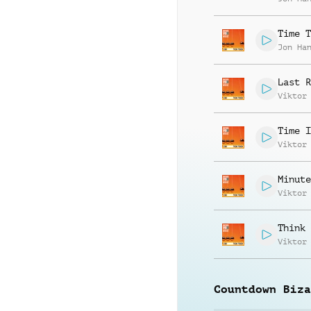
Time T
Jon Ha
Last R
Viktor
Time I
Viktor
Minute
Viktor
Think 
Viktor
Countdown Biza