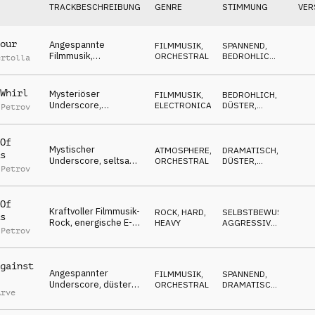
TRACKBESCHREIBUNG
GENRE
STIMMUNG
VER
our
Angespannte
FILMMUSIK
,
SPANNEND
,
Filmmusik,
ORCHESTRAL
BEDROHLICH
,
ertolla
spannendes
DÜSTER
Orchester, bedrohlich,
konfrontativ
Whirl
Mysteriöser
FILMMUSIK
,
BEDROHLICH
,
Underscore,
ELECTRONICA
DÜSTER
,
 Petrov
bedrohliche Streicher,
SPANNEND
düster, infiltrierend
Of
Mystischer
ATMOSPHERE
,
DRAMATISCH
,
s
Underscore, seltsame
ORCHESTRAL
DÜSTER
,
 Petrov
Streicher, elegant,
GEHEIMNISVOLL
geisterhaft,
mehrdeutige Essenz
Of
Kraftvoller Filmmusik-
ROCK
,
HARD,
SELBSTBEWUSST
,
s
Rock, energische E-
HEAVY
AGGRESSIV
,
 Petrov
Gitarren, stürmisch,
SPANNEND
kämpferisch
gainst
Angespannter
FILMMUSIK
,
SPANNEND
,
Underscore, düsteres
ORCHESTRAL
DRAMATISCH
,
Arve
Orchester, spannend
GEHEIMNISVOLL
& bedrohlich