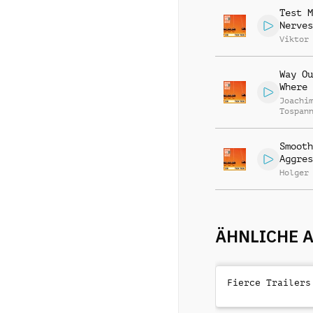
Test M
Nerves
Viktor
Way Ou
Where
Joachi
Tospan
Smooth
Aggres
Holger
ÄHNLICHE 
Fierce Trailers