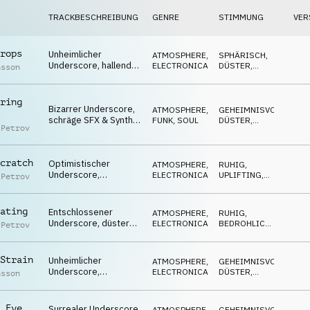
TRACKBESCHREIBUNG
GENRE
STIMMUNG
VER
rops
Unheimlicher
ATMOSPHERE
,
SPHÄRISCH
,
Underscore, hallende
ELECTRONICA
DÜSTER
,
nsson
Percussion & Flächen,
HYPNOTISCH
angespannt,
höhlenartig
ring
Bizarrer Underscore,
ATMOSPHERE
,
GEHEIMNISVOLL
,
schräge SFX & Synths,
FUNK, SOUL
DÜSTER
,
 Petrov
groovig, trügerisch,
EDGY
gespenstisch
cratch
Optimistischer
ATMOSPHERE
,
RUHIG
,
Underscore,
ELECTRONICA
UPLIFTING
,
 Petrov
inspirierende Synths,
GEHEIMNISVOLL
begierig, begeistert,
futuristisch
ating
Entschlossener
ATMOSPHERE
,
RUHIG
,
Underscore, düstere
ELECTRONICA
BEDROHLICH
,
 Petrov
E-Gitarre, umsichtig,
DÜSTER
widersprüchlich
Strain
Unheimlicher
ATMOSPHERE
,
GEHEIMNISVOLL
,
Underscore,
ELECTRONICA
DÜSTER
,
nsson
bedrohliche Flächen &
BEDROHLICH
Glocken, unbehaglich,
unheimlich,
 Eye
Surrealer Underscore,
ATMOSPHERE
,
GEHEIMNISVOLL
,