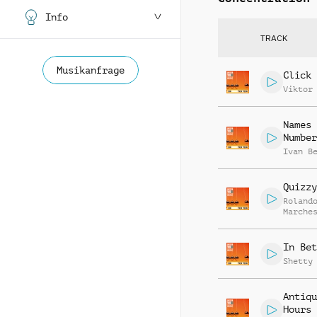
Info
TRACK
Musikanfrage
Click 
Viktor
Names 
Number
Ivan B
Quizzy
Roland
Marche
In Bet
Shetty
Antiqu
Hours