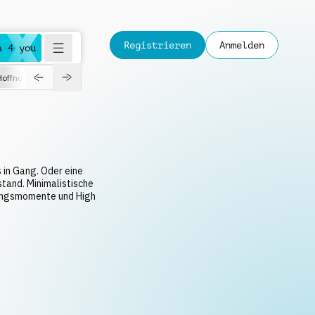
Registrieren
Anmelden
a 4 you
Hoffnungsvoll
Dokumentation
Verspielt
Fashion
Jazz
 in Gang. Oder eine
stand. Minimalistische
dungsmomente und High