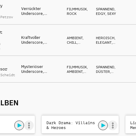
y
Verrückter
FILMMUSIK
,
SPANNEND
,
Underscore,
ROCK
EDGY
,
SEXY
 Petrov
entschlossene Gitarre
& Synths, gerissen,
tough
t
Kraftvoller
AMBIENT,
HEROISCH
,
Underscore,
CHILL
,
ELEGANT
,
m
bestärkende
FILMMUSIK
SELBSTBEWUSST
n
Streicher,
aufstrebend,
energisch
Mysteriöser
FILMMUSIK
,
SPANNEND
,
sor
Underscore,
AMBIENT,
DÜSTER
,
 Scheidt
repetitiver Synth,
CHILL
GEHEIMNISVOLL
cool, tough,
selbstbewusst
ALBEN
Dark Drama: Villains
Li
& Heroes
Me