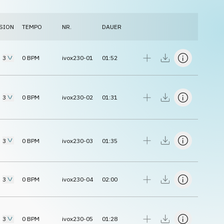
SION
TEMPO
NR.
DAUER
3
0
BPM
ivox230-01
01:52
3
0
BPM
ivox230-02
01:31
3
0
BPM
ivox230-03
01:35
3
0
BPM
ivox230-04
02:00
3
0
BPM
ivox230-05
01:28