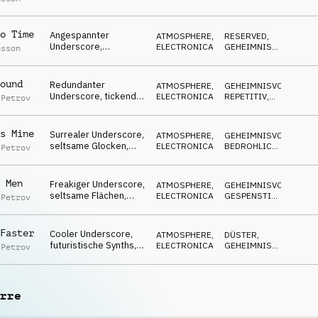
Flächen & Streicher,
RESERVED
eigenartig, surreal
o Time
Angespannter
ATMOSPHERE
,
RESERVED
,
Underscore,
ELECTRONICA
GEHEIMNISVOLL
,
nsson
mysteriöse Flächen,
SPANNEND
überwachend,
fokussiert,
ound
Redundanter
ATMOSPHERE
,
GEHEIMNISVOLL
,
investigativ
Underscore, tickende
ELECTRONICA
REPETITIV
,
 Petrov
Uhr, mysteriös,
NEUTRAL
angespannt, wachsam
s Mine
Surrealer Underscore,
ATMOSPHERE
,
GEHEIMNISVOLL
,
seltsame Glocken,
ELECTRONICA
BEDROHLICH
,
 Petrov
unbehaglich,
DÜSTER
hypnotisierend, rote
Pille
 Men
Freakiger Underscore,
ATMOSPHERE
,
GEHEIMNISVOLL
,
seltsame Flächen,
ELECTRONICA
GESPENSTISCH
,
 Petrov
herumschleichend,
SKURRIL
ambitioniert
Faster
Cooler Underscore,
ATMOSPHERE
,
DÜSTER
,
futuristische Synths,
ELECTRONICA
GEHEIMNISVOLL
,
 Petrov
fokussiert,
TREIBEND
entschlossen,
technologisch
rre