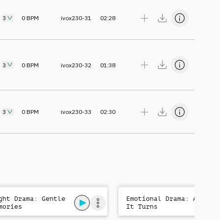
3
0
BPM
ivox230-31
02:28
3
0
BPM
ivox230-32
01:38
3
0
BPM
ivox230-33
02:30
ght Drama: Gentle
Emotional Drama: And
mories
It Turns