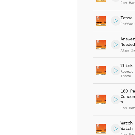
Jon Ha
Tense 
Raffae
Answer
Needed
Alan J
Think 
Robert
Thoma
100 Pe
Concen
n
Jon Ha
Watch 
Watch
Jon Ha