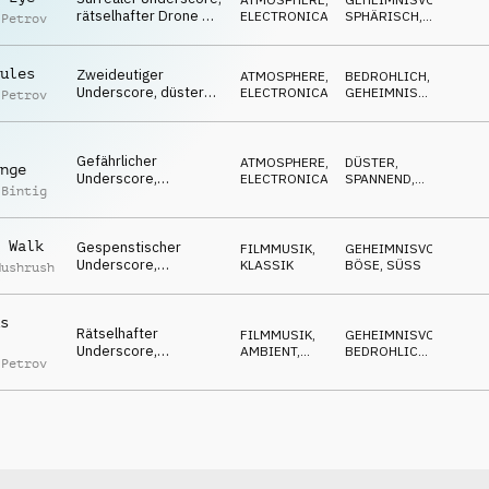
zweideutig
rätselhafter Drone &
ELECTRONICA
SPHÄRISCH
,
 Petrov
Synths, die Zeit steht
HYPNOTISCH
still
ules
Zweideutiger
ATMOSPHERE
,
BEDROHLICH
,
Underscore, düstere
ELECTRONICA
GEHEIMNISVOLL
,
 Petrov
Flächen, unbehaglich
DÜSTER
aber fokussiert &
entschlossen
Gefährlicher
ATMOSPHERE
,
DÜSTER
,
nge
Underscore,
ELECTRONICA
SPANNEND
,
 Bintig
angespannte Synths,
GEHEIMNISVOLL
fokussiert, drohende
Gefahr
 Walk
Gespenstischer
FILMMUSIK
,
GEHEIMNISVOLL
,
Underscore,
KLASSIK
BÖSE
,
SÜSS
Mushrush
schelmisches Klavier
& Streicher, süß aber
bösartig
s
Rätselhafter
FILMMUSIK
,
GEHEIMNISVOLL
,
Underscore,
AMBIENT,
BEDROHLICH
,
 Petrov
angespannter Synth &
CHILL
DÜSTER
Flächen, spekulativ,
sonderbar