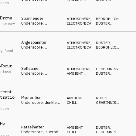
nsson
mysteriöse Flächen, &
CHILL
HYPNOTISCH
Glocken, mystisch,
ruhig
Drone
Spannender
ATMOSPHERE
,
BEDROHLICH
,
Underscore,
ELECTRONICA
DÜSTER
,
l Gruber
pulsierende Synths,
SPANNEND
fokussiert &
entschlossen
Angespannter
ATMOSPHERE
,
DÜSTER
,
Underscore,
ELECTRONICA
BEDROHLICH
,
ay Reed
mehrdeutiges Klavier
GEHEIMNISVOLL
& Synths, fokussiert,
surreal
About
Seltsamer
ATMOSPHERE
,
GEHEIMNISVOLL
,
 Simon
Underscore,
AMBIENT,
DÜSTER
,
zwielichtige Glocken
CHILL
HYPNOTISCH
& Flächen, süße kleine
Albträume
rcent
tratio
Mysteriöser
AMBIENT,
RUHIG
,
Underscore, dunkle
CHILL
,
GEHEIMNISVOLL
,
Flächen, angespannt,
FILMMUSIK
DÜSTER
nsson
mystisch, lauernd
My
Rätselhafter
AMBIENT,
DÜSTER
,
Underscore, lauernde
CHILL
GEHEIMNISVOLL
,
nsson