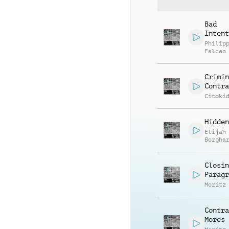
Bad
Intent
Philip
Falcao
Crimin
Contra
Citoki
Hidden
Elijah
Borgha
Closin
Paragr
Moritz
Contra
Mores