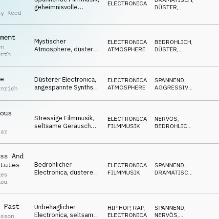
ELECTRONICA
geheimnisvolle
DÜSTER
,
ay Reed
Klänge, surreal &
BEDROHLICH
zwielichtig
ment
Mystischer
ELECTRONICA
,
BEDROHLICH
,
on
Atmosphere, düstere
ATMOSPHERE
DÜSTER
,
orth
Flächen, gruselig,
GEHEIMNISVOLL
unbehaglich, trostlos
e
Düsterer Electronica,
ELECTRONICA
,
SPANNEND
,
angespannte Synths,
ATMOSPHERE
AGGRESSIV
,
inrich
bedrohlich,
BEDROHLICH
entschlossen
ous
Stressige Filmmusik,
ELECTRONICA
,
NERVÖS
,
seltsame Geräusche,
FILMMUSIK
BEDROHLICH
,
tar
Flächen, rastlos,
SPANNEND
angespannt
ss And
Bedrohlicher
tutes
ELECTRONICA
,
SPANNEND
,
Electronica, düstere
FILMMUSIK
DRAMATISCH
,
des
Synths, spannend,
BEDROHLICH
dou
wütende Atmo
 Past
Unbehaglicher
HIP HOP, RAP
,
SPANNEND
,
Electronica, seltsame
ELECTRONICA
NERVÖS
,
nsson