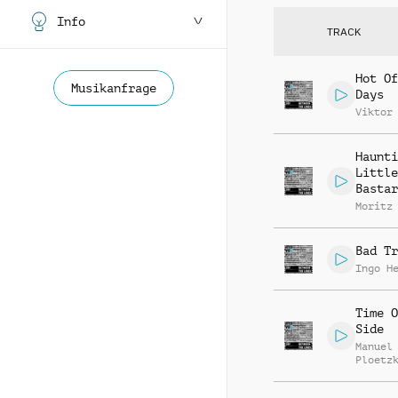
Info
TRACK
Hot Of
Musikanfrage
Days
Viktor
Haunti
Little
Bastar
Moritz
Bad Tr
Ingo H
Time O
Side
Manuel
Ploetz