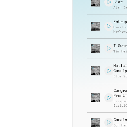
Liar
Alan J
Entrap
Hamilt
Hawksw
I Swar
Tim He
Malici
Gossip
Blue S
Congre
Prosti
Evripi
Evripi
Cocain
Jon Ha