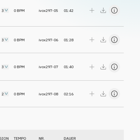
3
0
BPM
ivox297-05
01:42
3
0
BPM
ivox297-06
01:28
3
0
BPM
ivox297-07
01:40
2
0
BPM
ivox297-08
02:16
SION
TEMPO
NR.
DAUER