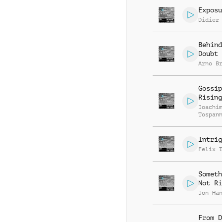
Exposu
Didier
Behind
Doubt
Arno B
Gossip
Rising
Joachi
Tospan
Intrig
Felix 
Someth
Not Ri
Jon Ha
From D