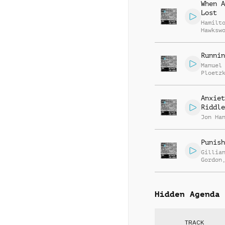
When A
Lost
Hamilt
Hawksw
Runnin
Manuel
Ploetz
Anxiet
Riddle
Jon Ha
Punish
Gillia
Gordon
la Cou
Hidden Agenda
TRACK