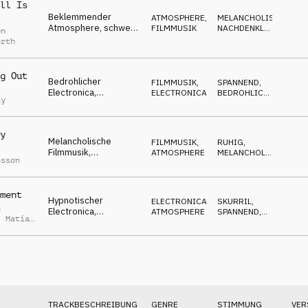
ll Is
Beklemmender
ATMOSPHERE
,
MELANCHOLISCH
,
Atmosphere, schwere
FILMMUSIK
NACHDENKLICH
,
on
Pauke, düster,
DRAMATISCH
orth
trostlose Stimmung
g Out
Bedrohlicher
FILMMUSIK
,
SPANNEND
,
Electronica,
ELECTRONICA
BEDROHLICH
,
ky
geheimnisvolles
GEHEIMNISVOLL
Klavier, Synthesizer,
hinterhältig
y
Melancholische
FILMMUSIK
,
RUHIG
,
Filmmusik,
ATMOSPHERE
MELANCHOLISCH
,
nsson
nachdenkliches
GEHEIMNISVOLL
Klavier, tragisch,
hoffnungsvoll
ment
Hypnotischer
ELECTRONICA
,
SKURRIL
,
n
Electronica,
ATMOSPHERE
SPANNEND
,
,
Matias
antreibendes
MELANCHOLISCH
r
Schlagzeug,
apathisch, wandelnd
TRACKBESCHREIBUNG
GENRE
STIMMUNG
VER