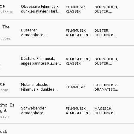
re
Obsessive Filmmusik,
FILMMUSIK
,
BEDROHLICH
,
dunkles Klavier, Harfe,
KLASSIK
DÜSTER
,
 Viseux
verängstigt &
GEHEIMNISVOLL
angespannt
 The
Düsterer
FILMMUSIK
,
DÜSTER
,
Atmosphere,
ATMOSPHERE
GEHEIMNISVOLL
,
rugger
geheimnisvolles
ABWARTEND
Klavier, schicksalhaft,
unbehaglich
Düstere Filmmusik,
ATMOSPHERE
,
BEDROHLICH
,
angespanntes Klavier,
KLASSIK
DÜSTER
,
m
unbehaglich,
DRAMATISCH
n
schicksalhaft,
bedrohlich
ue
Melancholische
GEHEIMNISVOLL
,
FILMMUSIK
Filmmusik, dunkles
DRAMATISCH
,
Thoma
Klavier, Synth, traurig,
MELANCHOLISCH
angespannt
ing Is
Schwebender
FILMMUSIK
,
MAGISCH
,
ght
Atmosphere,
ATMOSPHERE
GEHEIMNISVOLL
,
nsson
angespanntes Klavier
WARM
& Flächen,
transzendent
usk