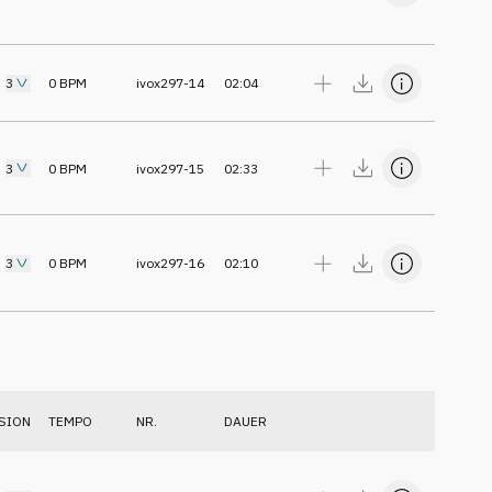
3
0
BPM
ivox297-14
02:04
3
0
BPM
ivox297-15
02:33
3
0
BPM
ivox297-16
02:10
SION
TEMPO
NR.
DAUER