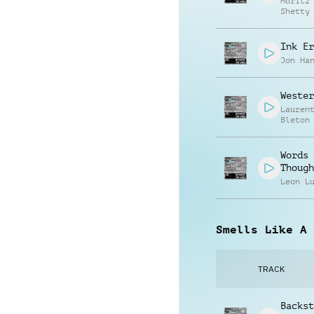
Moritz
Shetty
Ink Er
Jon Ha
Wester
Lauren
Bleton
Words 
Though
Leon L
Smells Like A 
TRACK
Backst