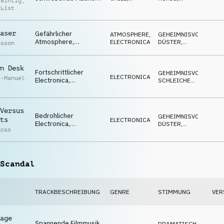
 Bintig
,
ruhig, zufrieden,
ATMOSPHERE
SOPHISTICATED
 List
surreal
aser
Gefährlicher
ATMOSPHERE
,
GEHEIMNISVOLL
,
Atmosphere,
ELECTRONICA
DÜSTER
,
nsson
bedrohliche Flächen,
BEDROHLICH
düster, angespannte
Atmo
n Desk
Fortschrittlicher
GEHEIMNISVOLL
,
ELECTRONICA
t-Manuel
Electronica,
SCHLEICHEND
,
hinterhältiger Bass,
SPANNEND
infiltrierend, rastlos
Versus
Bedrohlicher
GEHEIMNISVOLL
,
ts
ELECTRONICA
Electronica,
DÜSTER
,
ucas
zwielichtige Synths,
SCHLEICHEND
ermittelnde Stimmung
Scandal
TRACKBESCHREIBUNG
GENRE
STIMMUNG
VER
age
Spannende Filmmusik,
DRAMATISCH
,