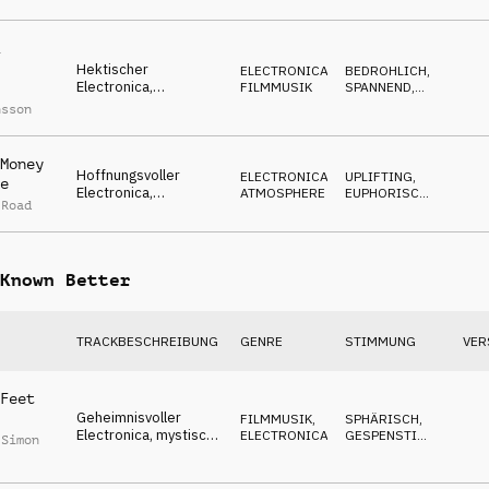
Synths, aufgeregt,
SELBSTBEWUSST
angespannt, düster
Hektischer
ELECTRONICA
,
BEDROHLICH
,
Electronica,
FILMMUSIK
SPANNEND
,
spannende Synths,
NERVÖS
nsson
gestresst, flüchtende
Stimmung
Money
Hoffnungsvoller
ELECTRONICA
,
UPLIFTING
,
e
Electronica,
ATMOSPHERE
EUPHORISCH
,
 Road
schwebende Flächen,
MAGISCH
ruhig, Neuanfang
Known Better
TRACKBESCHREIBUNG
GENRE
STIMMUNG
VER
Feet
Geheimnisvoller
FILMMUSIK
,
SPHÄRISCH
,
Electronica, mystische
ELECTRONICA
GESPENSTISCH
,
 Simon
Flächen, Synths,
GEHEIMNISVOLL
faszinierend