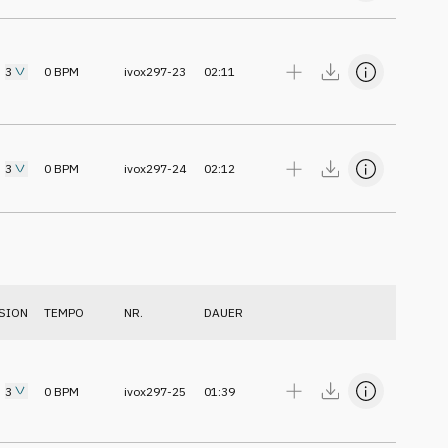
3
0
BPM
ivox297-23
02:11
3
0
BPM
ivox297-24
02:12
SION
TEMPO
NR.
DAUER
3
0
BPM
ivox297-25
01:39