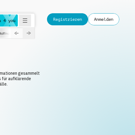
Registrieren
Anmelden
a 4 you
Hoffnungsvoll
Dokumentation
Verspielt
Fashion
Jazz
formationen gesammelt
 für aufklärende
lle.