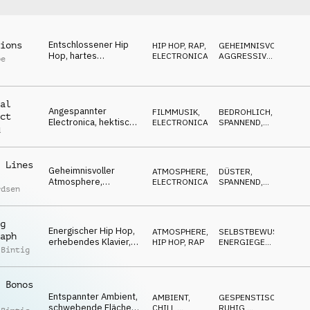
Entschlossener Hip
ions
HIP HOP, RAP
,
GEHEIMNISVOLL
,
Hop, hartes
ELECTRONICA
AGGRESSIV
,
pe
Schlagzeug & Synths,
DÜSTER
keine Reue Atmo
al
Angespannter
FILMMUSIK
,
BEDROHLICH
,
ct
Electronica, hektische
ELECTRONICA
SPANNEND
,
d
Synths, Streicher,
DÜSTER
gestresst, zwielichtig
 Lines
Geheimnisvoller
ATMOSPHERE
,
DÜSTER
,
Atmosphere,
ELECTRONICA
SPANNEND
,
rdsen
angespannte Synths &
BEDROHLICH
Streicher, düster
g
Energischer Hip Hop,
ATMOSPHERE
,
SELBSTBEWUSST
,
aph
erhebendes Klavier,
HIP HOP, RAP
ENERGIEGELADEN
,
 Bintig
Flächen, impulsiv,
AGGRESSIV
coole Atmo
 Bonos
Entspannter Ambient,
AMBIENT,
GESPENSTISCH
,
schwebende Flächen,
CHILL
,
RUHIG
,