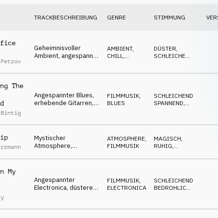
TRACKBESCHREIBUNG
GENRE
STIMMUNG
VER
fice
Geheimnisvoller
AMBIENT,
DÜSTER
,
Ambient, angespannte
CHILL
,
SCHLEICHEND
,
 Petrov
Synths, hinterhältig,
FILMMUSIK
GEHEIMNISVOLL
zwielichtig, düster
ng The
Angespannter Blues,
FILMMUSIK
,
SCHLEICHEND
,
erhebende Gitarren,
BLUES
SPANNEND
,
d
jagend,
TREIBEND
 Bintig
selbstbewusst,
anpackend
ip
Mystischer
ATMOSPHERE
,
MAGISCH
,
Atmosphere,
FILMMUSIK
RUHIG
,
errmann
schwebende Flächen,
HYPNOTISCH
angespannt, in der
Zeit verloren
n My
Angespannter
FILMMUSIK
,
SCHLEICHEND
,
Electronica, düsteres
ELECTRONICA
BEDROHLICH
,
Klavier, Synthesizer,
SPANNEND
ky
bedrohliche Atmo