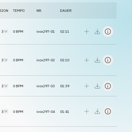
SION
TEMPO
NR.
DAUER
3
0
BPM
ivox297-01
02:11
3
0
BPM
ivox297-02
02:10
3
0
BPM
ivox297-03
01:39
3
0
BPM
ivox297-04
01:41