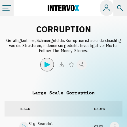
Kategorien
CORRUPTION
Gefälligkeit hier, Schmiergeld da. Korruption ist so undurchsichtig
Alle Alben
wie die Strukturen, in denen sie gedeiht. Investigativer Mix für
Follow-The-Money-Stories.
Labels
Playlists
Large Scale Corruption
Lizenzen
TRACK
DAUER
Info
Big Scandal
02:03