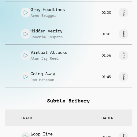
Gray Headlines
02:00
Arno Brugger
Hidden Verity
01:41
Joachim Tospann
Virtual Attacks
01:56
Alan Jay Reed
Going Away
01:45
Jon Hansson
Subtle Bribery
TRACK
DAUER
Loop Time
01:30