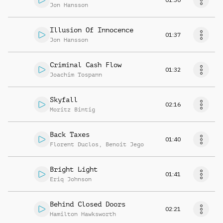
Jon Hansson
Illusion Of Innocence
01:37
Jon Hansson
Criminal Cash Flow
01:32
Joachim Tospann
Skyfall
02:16
Moritz Bintig
Back Taxes
01:40
Florent Duclos
,
Benoit Jego
Bright Light
01:41
Eriq Johnson
Behind Closed Doors
02:21
Hamilton Hawksworth