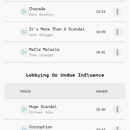
Charade
02:34
Marc Bradley
It's More Than A Scandal
02:09
Arno Brugger
Mafia Malaria
01:41
Theo Krieger
Lobbying Or Undue Influence
TRACK
DAUER
Huge Scandal
01:40
Michael Bibo
Corruption
02:34