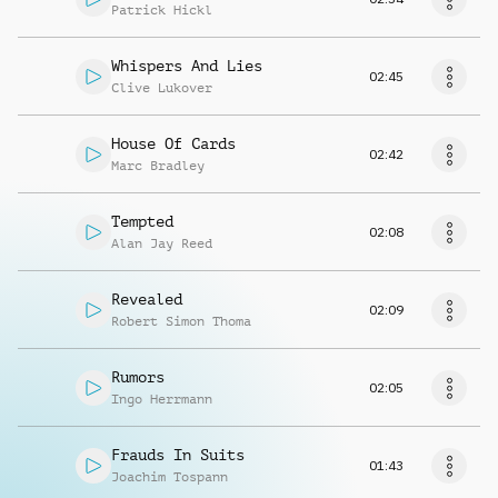
Patrick Hickl
Whispers And Lies
02:45
Clive Lukover
House Of Cards
02:42
Marc Bradley
Tempted
02:08
Alan Jay Reed
Revealed
02:09
Robert Simon Thoma
Rumors
02:05
Ingo Herrmann
Frauds In Suits
01:43
Joachim Tospann