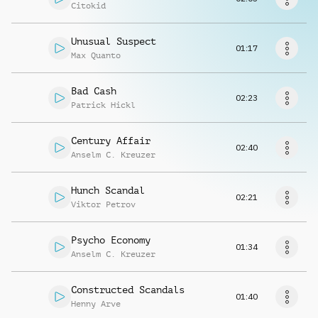
Musikanfrage
Citokid
Unusual Suspect
01:17
Max Quanto
Bad Cash
02:23
Patrick Hickl
Century Affair
02:40
Anselm C. Kreuzer
Hunch Scandal
02:21
Viktor Petrov
Psycho Economy
01:34
Anselm C. Kreuzer
Constructed Scandals
01:40
Henny Arve