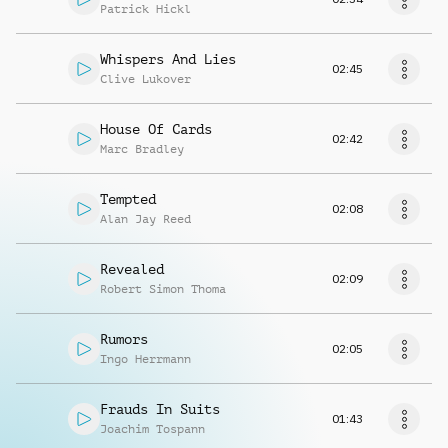
Patrick Hickl
Whispers And Lies
02:45
Clive Lukover
House Of Cards
02:42
Marc Bradley
Tempted
02:08
Alan Jay Reed
Revealed
02:09
Robert Simon Thoma
Rumors
02:05
Ingo Herrmann
Frauds In Suits
01:43
Joachim Tospann