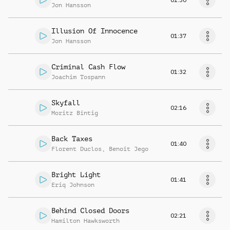
Jon Hansson
Illusion Of Innocence
01:37
Jon Hansson
Criminal Cash Flow
01:32
Joachim Tospann
Skyfall
02:16
Moritz Bintig
Back Taxes
01:40
Florent Duclos
,
Benoit Jego
Bright Light
01:41
Eriq Johnson
Behind Closed Doors
02:21
Hamilton Hawksworth