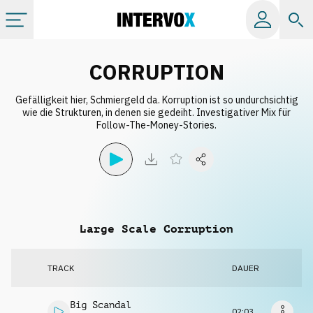
Kategorien
CORRUPTION
Gefälligkeit hier, Schmiergeld da. Korruption ist so undurchsichtig
Alle Alben
wie die Strukturen, in denen sie gedeiht. Investigativer Mix für
Follow-The-Money-Stories.
Labels
Playlists
Large Scale Corruption
Lizenzen
TRACK
DAUER
Info
Big Scandal
02:03