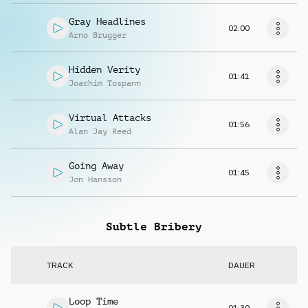
Gray Headlines
02:00
Arno Brugger
Hidden Verity
01:41
Joachim Tospann
Virtual Attacks
01:56
Alan Jay Reed
Going Away
01:45
Jon Hansson
Subtle Bribery
TRACK
DAUER
Loop Time
01:30