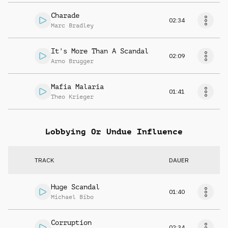
Charade
02:34
Marc Bradley
It's More Than A Scandal
02:09
Arno Brugger
Mafia Malaria
01:41
Theo Krieger
Lobbying Or Undue Influence
TRACK
DAUER
Huge Scandal
01:40
Michael Bibo
Corruption
02:34