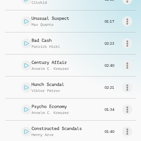
Musikanfrage
Citokid
Unusual Suspect
01:17
Max Quanto
Bad Cash
02:23
Patrick Hickl
Century Affair
02:40
Anselm C. Kreuzer
Hunch Scandal
02:21
Viktor Petrov
Psycho Economy
01:34
Anselm C. Kreuzer
Constructed Scandals
01:40
Henny Arve