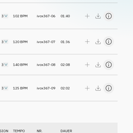
3
102
BPM
ivox367-06
01:40
3
120
BPM
ivox367-07
01:36
3
140
BPM
ivox367-08
02:08
3
125
BPM
ivox367-09
02:02
SION
TEMPO
NR.
DAUER