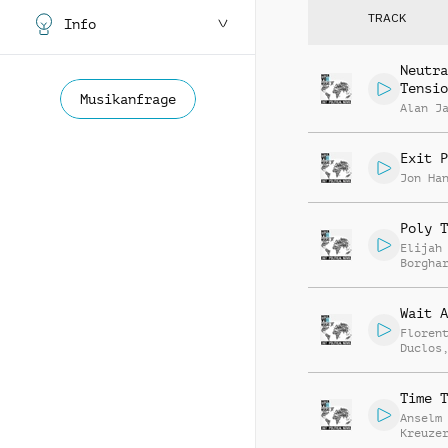
TRACK
Info
Neutra
Tensio
Musikanfrage
Alan J
Exit P
Jon Ha
Poly T
Elijah
Borgha
Wait A
Floren
Duclos
Jego
Time T
Anselm
Kreuze