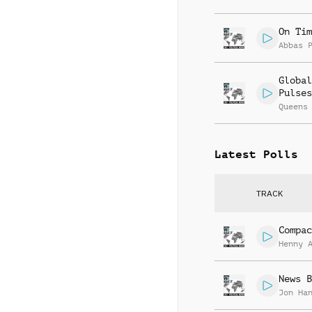
On Tim
Abbas 
Global
Pulses
Queens
Latest Polls
TRACK
Compac
Henny 
News B
Jon Ha