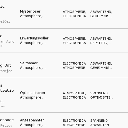
Ankündigungen,
Resorts
ic
Mysteriöser
ATMOSPHERE
,
ABWARTEND
,
Atmosphere,
ELECTRONICA
GEHEIMNISVOLL
,
Infotainment,
REPETITIV
neider
Newsticker,
ausstehend
c
Erwartungsvoller
ATMOSPHERE
,
ABWARTEND
,
ian Arno
Atmosphere,
ELECTRONICA
REPETITIV
,
er
optimistisch, Teaser,
EDGY
Infotainment
Seltsamer
ELECTRONICA
,
ABWARTEND
,
g Out
Atmosphere,
ATMOSPHERE
GEHEIMNISVOLL
,
Premjee
ausstehend,
OPTIMISTISCH
erwartungsvoll,
geheime
s
Verhandlungen
tratio
Optimistischer
ATMOSPHERE
,
SPANNEND
,
Atmosphere,
ELECTRONICA
OPTIMISTISCH
,
 C.
angespannt dennoch
RUHIG
r
,
visionär, wird es
funktionieren?
neider
essage
Angespannter
ELECTRONICA
,
SPANNEND
,
Atmosphere,
ATMOSPHERE
ABWARTEND
,
 Petrov