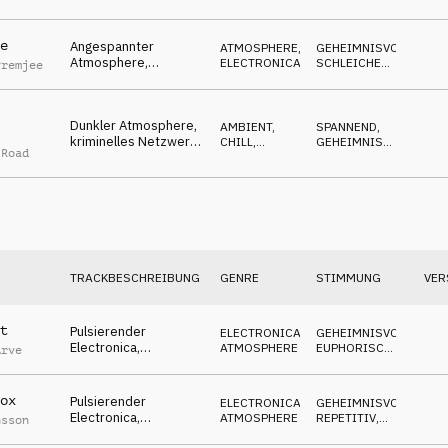
investigativ,
irgendetwas ist im
Gange
e
Angespannter
ATMOSPHERE
,
GEHEIMNISVOLL
,
Atmosphere,
ELECTRONICA
SCHLEICHEND
,
Premjee
zwielichtig,
SPANNEND
erwartungsvoll,
nervös, intrigant
Dunkler Atmosphere,
AMBIENT,
SPANNEND
,
kriminelles Netzwerk,
CHILL
,
GEHEIMNISVOLL
,
 Road
politische
ELECTRONICA
SCHLEICHEND
Angelegenheiten,
verdächtig
TRACKBESCHREIBUNG
GENRE
STIMMUNG
VER
t
Pulsierender
ELECTRONICA
,
GEHEIMNISVOLL
,
Electronica,
ATMOSPHERE
EUPHORISCH
,
Arve
angespannte Synths,
TREIBEND
zusammengefasster
Newsfeed
ox
Pulsierender
ELECTRONICA
,
GEHEIMNISVOLL
,
Electronica,
ATMOSPHERE
REPETITIV
,
nsson
Newsticker,
NEUTRAL