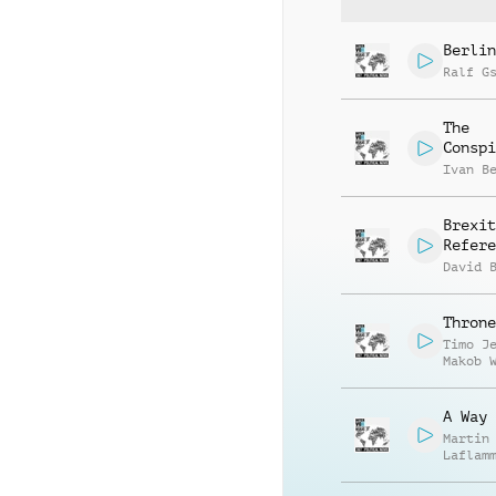
Berlin
Ralf G
The
Conspi
Ivan B
Brexit
Refere
David 
Throne
Timo J
Makob 
A Way 
Martin
Laflam