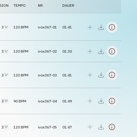
SION
TEMPO
NR.
DAUER
3
120
BPM
ivox367-01
01:41
3
120
BPM
ivox367-02
01:30
3
120
BPM
ivox367-03
01:41
3
90
BPM
ivox367-04
01:49
3
120
BPM
ivox367-05
01:47