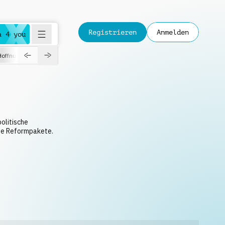
Registrieren
Anmelden
a 4 you
Hoffnungsvoll
Dokumentation
Verspielt
Fashion
Jazz
politische
ße Reformpakete.