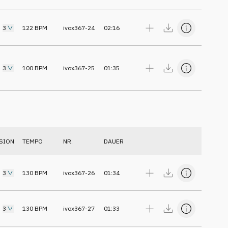
3
122
BPM
ivox367-24
02:16
3
100
BPM
ivox367-25
01:35
SION
TEMPO
NR.
DAUER
3
130
BPM
ivox367-26
01:34
3
130
BPM
ivox367-27
01:33