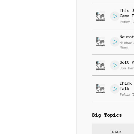
This J
Came I
Peter 
Neurot
Michae
Maas
Soft P
Jon Ha
Think 
Talk
Felix 
Big Topics
TRACK