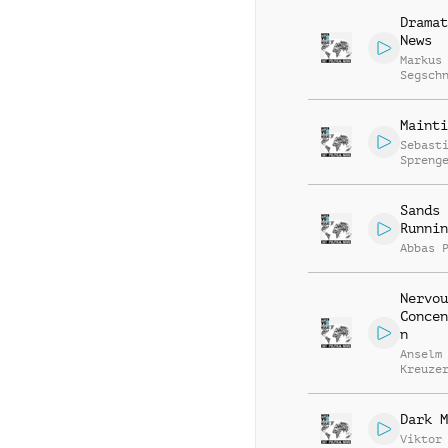
Dramat
News
Markus
Segsch
Mainti
Sebast
Spreng
Sands
Runnin
Abbas 
Nervou
Concen
n
Anselm
Kreuze
Markus
Segsch
Dark M
Viktor