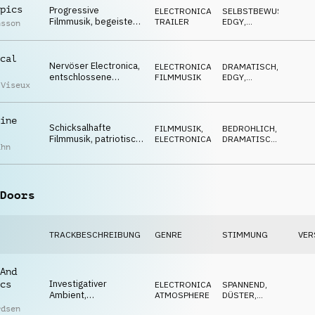
pics
Progressive
ELECTRONICA
,
SELBSTBEWUSST
,
Filmmusik, begeistert,
TRAILER
EDGY
,
nsson
Evaluierung,
TREIBEND
entschlossen, cool
cal
Nervöser Electronica,
ELECTRONICA
,
DRAMATISCH
,
entschlossene
FILMMUSIK
EDGY
,
 Viseux
Synths, angespannt,
SPANNEND
energisch
ine
Schicksalhafte
FILMMUSIK
,
BEDROHLICH
,
Filmmusik, patriotisch,
ELECTRONICA
DRAMATISCH
,
ahn
angespannt,
SPANNEND
melancholisch, stolz
Doors
TRACKBESCHREIBUNG
GENRE
STIMMUNG
VER
And
Investigativer
cs
ELECTRONICA
,
SPANNEND
,
Ambient,
ATMOSPHERE
DÜSTER
,
beeinflussend,
GEHEIMNISVOLL
rdsen