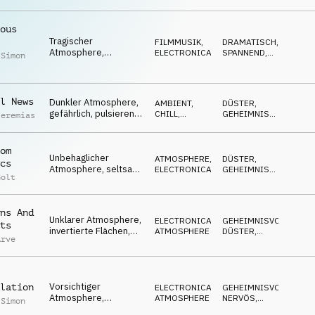
fokussiert,
Verhandlungen
ous
Tragischer
FILMMUSIK
,
DRAMATISCH
,
Atmosphere,
ELECTRONICA
SPANNEND
,
 Simon
schicksalhaft,
GEHEIMNISVOLL
angespannt, ich sehe
keinen anderen
Ausweg
l News
Dunkler Atmosphere,
AMBIENT,
DÜSTER
,
gefährlich, pulsierend,
CHILL
,
GEHEIMNISVOLL
,
Jeremias
investigativ,
ATMOSPHERE
SPANNEND
beschattend
om
Unbehaglicher
ATMOSPHERE
,
DÜSTER
,
cs
Atmosphere, seltsam,
ELECTRONICA
GEHEIMNISVOLL
,
Golt
surreal, geheimnisvoll,
SPANNEND
angespannt
ns And
Unklarer Atmosphere,
ELECTRONICA
,
GEHEIMNISVOLL
,
ts
invertierte Flächen,
ATMOSPHERE
DÜSTER
,
Arve
mystisch, surreal,
ABWARTEND
dunstig
Vorsichtiger
lation
ELECTRONICA
,
GEHEIMNISVOLL
,
Atmosphere,
ATMOSPHERE
NERVÖS
,
 Simon
angespannt,
SPANNEND