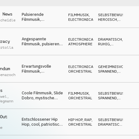
 News
Pulsierende
FILMMUSIK
,
SELBSTBEWUSST
,
Filmmusik,
ELECTRONICA
HEROISCH
,
scheidle
Nachrichtenticker,
ABWARTEND
Eilmeldungen, Politik
Angespannte
ELECTRONICA
,
DRAMATISCH
,
racy
Filmmusik, pulsierend,
ATMOSPHERE
RUHIG
,
ertolla
fokussiert,
ABWARTEND
Eilmeldungen,
Verhandlungen
Erwartungsvolle
ELECTRONICA
,
GEHEIMNISVOLL
,
ndum
Filmmusik,
ORCHESTRAL
SPANNEND
,
Benaroch
dramatisch,
DRAMATISCH
Stimmenauszählung,
nervös
s
Coole Filmmusik, Slide
FILMMUSIK
,
SELBSTBEWUSST
,
ewel
,
Dobro, mystische
ORCHESTRAL
SPANNEND
,
Wegmann
Wüste, mutig, lässig
EPISCH
Out
Entschlossener Hip
HIP HOP, RAP
,
SELBSTBEWUSST
,
Hop, cool, patriotisch,
ORCHESTRAL
DRAMATISCH
,
me
Vertreter von
TREIBEND
Minderheiten