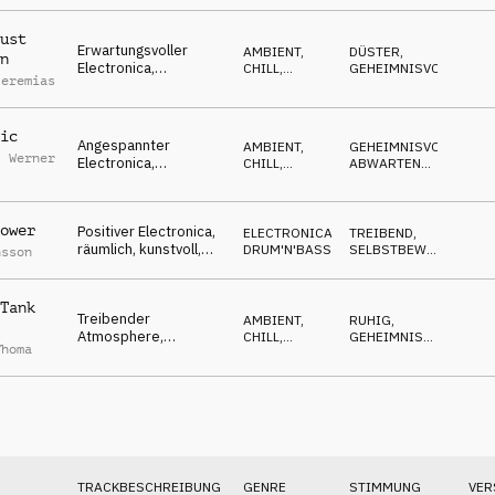
fokussiert, wachsam,
heiße Spur
ust
Erwartungsvoller
AMBIENT,
DÜSTER
,
n
Electronica,
CHILL
,
GEHEIMNISVOLL
Jeremias
ausstehend,
ELECTRONICA
diplomatische
Verhandlungen
ic
Angespannter
AMBIENT,
GEHEIMNISVOLL
,
l Werner
Electronica,
CHILL
,
ABWARTEND
,
pulsierend,
ELECTRONICA
HYPNOTISCH
Nachrichten Fakten,
Berichte, Richtlinien
ower
Positiver Electronica,
ELECTRONICA
,
TREIBEND
,
räumlich, kunstvoll,
DRUM'N'BASS
SELBSTBEWUSST
,
nsson
treibend dann
WARM
gestresst
Tank
Treibender
AMBIENT,
RUHIG
,
Atmosphere,
CHILL
,
GEHEIMNISVOLL
,
Thoma
nachdenkend,
ATMOSPHERE
NACHDENKLICH
konzentriert,
ausstehend
TRACKBESCHREIBUNG
GENRE
STIMMUNG
VER