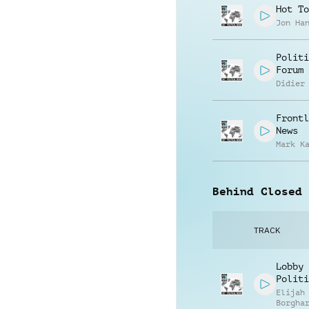
Hot To
Jon Ha
Politi
Forum
Didier
Frontl
News
Mark K
Behind Closed 
TRACK
Lobby 
Politi
Elijah
Borgha