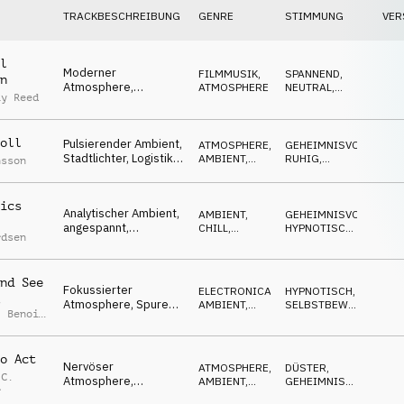
TRACKBESCHREIBUNG
GENRE
STIMMUNG
VER
l
Moderner
FILMMUSIK
,
SPANNEND
,
n
Atmosphere,
ATMOSPHERE
NEUTRAL
,
ay Reed
unterschwellige
GEHEIMNISVOLL
Spannung, investigativ
oll
Pulsierender Ambient,
ATMOSPHERE
,
GEHEIMNISVOLL
,
Stadtlichter, Logistik,
AMBIENT,
RUHIG
,
nsson
beständig, analytisch
CHILL
REPETITIV
ics
Analytischer Ambient,
AMBIENT,
GEHEIMNISVOLL
,
angespannt,
CHILL
,
HYPNOTISCH
,
rdsen
ausstehend,
ATMOSPHERE
REPETITIV
politische
Verhandlungen
nd See
Fokussierter
ELECTRONICA
,
HYPNOTISCH
,
t
Atmosphere, Spuren,
AMBIENT,
SELBSTBEWUSST
,
,
Benoit
Forensik, investigativ,
CHILL
GEHEIMNISVOLL
urban
o Act
Nervöser
ATMOSPHERE
,
DÜSTER
,
 C.
Atmosphere,
AMBIENT,
GEHEIMNISVOLL
,
r
angespannt,
CHILL
SCHLEICHEND