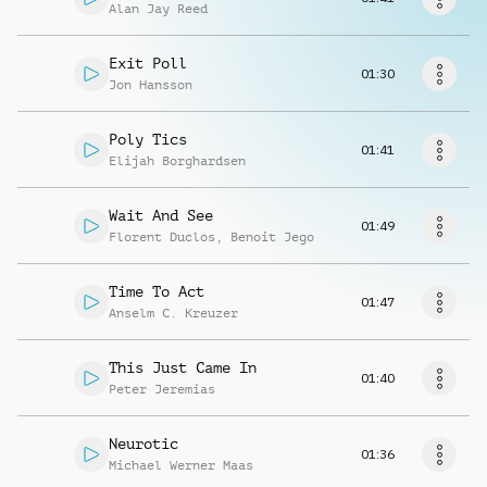
Musikanfrage
Alan Jay Reed
Exit Poll
01:30
Jon Hansson
Poly Tics
01:41
Elijah Borghardsen
Wait And See
01:49
Florent Duclos
,
Benoit Jego
Time To Act
01:47
Anselm C. Kreuzer
This Just Came In
01:40
Peter Jeremias
Neurotic
01:36
Michael Werner Maas