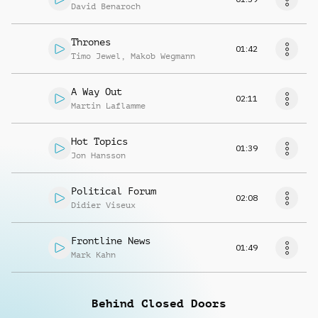
David Benaroch
Thrones
01:42
Timo Jewel
,
Makob Wegmann
A Way Out
02:11
Martin Laflamme
Hot Topics
01:39
Jon Hansson
Political Forum
02:08
Didier Viseux
Frontline News
01:49
Mark Kahn
Behind Closed Doors