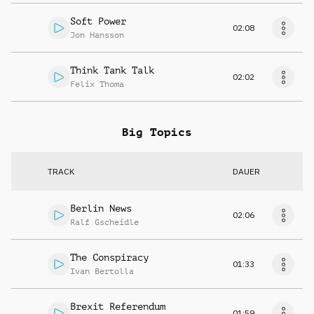
Soft Power
02:08
Jon Hansson
Think Tank Talk
02:02
Felix Thoma
Big Topics
TRACK
DAUER
Berlin News
02:06
Ralf Gscheidle
The Conspiracy
01:33
Ivan Bertolla
Brexit Referendum
01:59