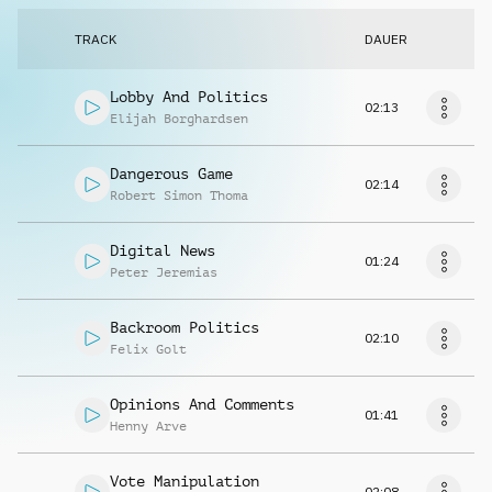
TRACK
DAUER
Lobby And Politics
02:13
Elijah Borghardsen
Dangerous Game
02:14
Robert Simon Thoma
Digital News
01:24
Peter Jeremias
Backroom Politics
02:10
Felix Golt
Opinions And Comments
01:41
Henny Arve
Vote Manipulation
02:08