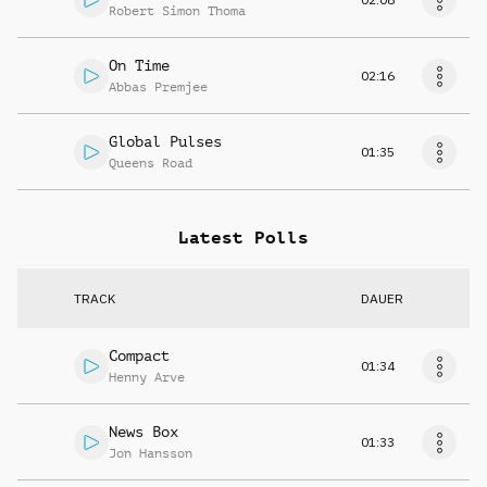
Robert Simon Thoma
On Time
02:16
Abbas Premjee
Global Pulses
01:35
Queens Road
Latest Polls
TRACK
DAUER
Compact
01:34
Henny Arve
News Box
01:33
Jon Hansson