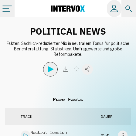
Kategorien
POLITICAL NEWS
Fakten. Sachlich-reduzierter Mix in neutralem Tonus für politische
Alle Alben
Berichterstattung, Statistiken, Umfragewerte und große
Reformpakete.
Labels
Playlists
Pure Facts
Lizenzen
TRACK
DAUER
Info
Neutral Tension
01:41