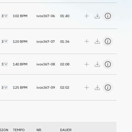
3
102
BPM
ivox367-06
01:40
3
120
BPM
ivox367-07
01:36
3
140
BPM
ivox367-08
02:08
3
125
BPM
ivox367-09
02:02
SION
TEMPO
NR.
DAUER