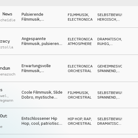
 News
Pulsierende
FILMMUSIK
,
SELBSTBEWUSST
,
Filmmusik,
ELECTRONICA
HEROISCH
,
scheidle
Nachrichtenticker,
ABWARTEND
Eilmeldungen, Politik
Angespannte
ELECTRONICA
,
DRAMATISCH
,
racy
Filmmusik, pulsierend,
ATMOSPHERE
RUHIG
,
ertolla
fokussiert,
ABWARTEND
Eilmeldungen,
Verhandlungen
Erwartungsvolle
ELECTRONICA
,
GEHEIMNISVOLL
,
ndum
Filmmusik,
ORCHESTRAL
SPANNEND
,
Benaroch
dramatisch,
DRAMATISCH
Stimmenauszählung,
nervös
s
Coole Filmmusik, Slide
FILMMUSIK
,
SELBSTBEWUSST
,
ewel
,
Dobro, mystische
ORCHESTRAL
SPANNEND
,
Wegmann
Wüste, mutig, lässig
EPISCH
Out
Entschlossener Hip
HIP HOP, RAP
,
SELBSTBEWUSST
,
Hop, cool, patriotisch,
ORCHESTRAL
DRAMATISCH
,
me
Vertreter von
TREIBEND
Minderheiten