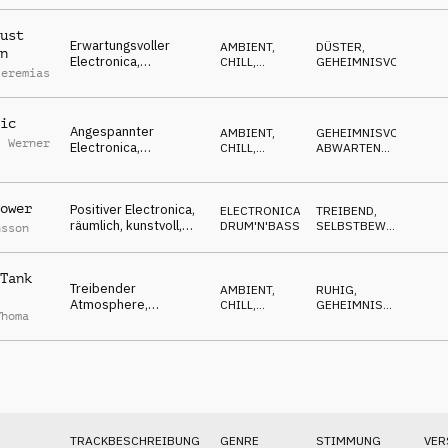
fokussiert, wachsam,
heiße Spur
ust
Erwartungsvoller
AMBIENT,
DÜSTER
,
n
Electronica,
CHILL
,
GEHEIMNISVOLL
Jeremias
ausstehend,
ELECTRONICA
diplomatische
Verhandlungen
ic
Angespannter
AMBIENT,
GEHEIMNISVOLL
,
l Werner
Electronica,
CHILL
,
ABWARTEND
,
pulsierend,
ELECTRONICA
HYPNOTISCH
Nachrichten Fakten,
Berichte, Richtlinien
ower
Positiver Electronica,
ELECTRONICA
,
TREIBEND
,
räumlich, kunstvoll,
DRUM'N'BASS
SELBSTBEWUSST
,
nsson
treibend dann
WARM
gestresst
Tank
Treibender
AMBIENT,
RUHIG
,
Atmosphere,
CHILL
,
GEHEIMNISVOLL
,
Thoma
nachdenkend,
ATMOSPHERE
NACHDENKLICH
konzentriert,
ausstehend
TRACKBESCHREIBUNG
GENRE
STIMMUNG
VER