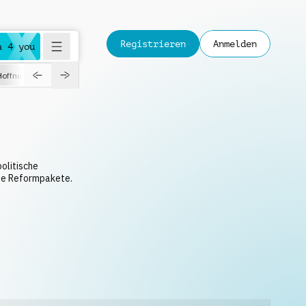
Registrieren
Anmelden
a 4 you
Hoffnungsvoll
Dokumentation
Verspielt
Fashion
Jazz
politische
ße Reformpakete.