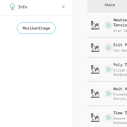
TRACK
Info
Neutra
Tensio
Musikanfrage
Alan J
Exit P
Jon Ha
Poly T
Elijah
Borgha
Wait A
Floren
Duclos
Jego
Time T
Anselm
Kreuze