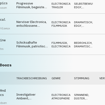
pics
Progressive
ELECTRONICA
,
SELBSTBEWUSST
,
Filmmusik, begeistert,
TRAILER
EDGY
,
nsson
Evaluierung,
TREIBEND
entschlossen, cool
cal
Nervöser Electronica,
ELECTRONICA
,
DRAMATISCH
,
entschlossene
FILMMUSIK
EDGY
,
 Viseux
Synths, angespannt,
SPANNEND
energisch
ine
Schicksalhafte
FILMMUSIK
,
BEDROHLICH
,
Filmmusik, patriotisch,
ELECTRONICA
DRAMATISCH
,
ahn
angespannt,
SPANNEND
melancholisch, stolz
Doors
TRACKBESCHREIBUNG
GENRE
STIMMUNG
VER
And
Investigativer
cs
ELECTRONICA
,
SPANNEND
,
Ambient,
ATMOSPHERE
DÜSTER
,
beeinflussend,
GEHEIMNISVOLL
rdsen