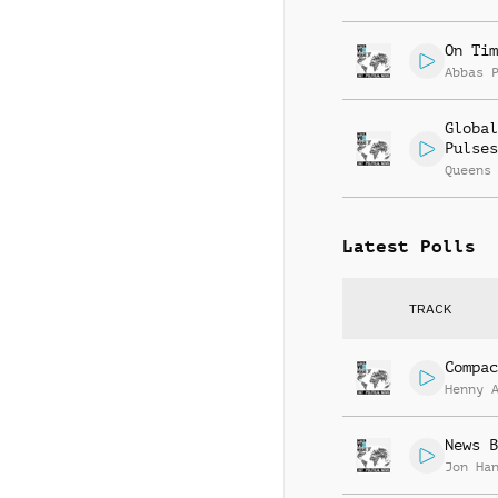
On Tim
Abbas 
Global
Pulses
Queens
Latest Polls
TRACK
Compac
Henny 
News B
Jon Ha