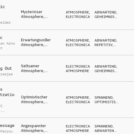
Ankündigungen,
Resorts
ic
Mysteriöser
ATMOSPHERE
,
ABWARTEND
,
Atmosphere,
ELECTRONICA
GEHEIMNISVOLL
,
Infotainment,
REPETITIV
neider
Newsticker,
ausstehend
c
Erwartungsvoller
ATMOSPHERE
,
ABWARTEND
,
ian Arno
Atmosphere,
ELECTRONICA
REPETITIV
,
er
optimistisch, Teaser,
EDGY
Infotainment
Seltsamer
ELECTRONICA
,
ABWARTEND
,
g Out
Atmosphere,
ATMOSPHERE
GEHEIMNISVOLL
,
Premjee
ausstehend,
OPTIMISTISCH
erwartungsvoll,
geheime
s
Verhandlungen
tratio
Optimistischer
ATMOSPHERE
,
SPANNEND
,
Atmosphere,
ELECTRONICA
OPTIMISTISCH
,
 C.
angespannt dennoch
RUHIG
r
,
visionär, wird es
funktionieren?
neider
essage
Angespannter
ELECTRONICA
,
SPANNEND
,
Atmosphere,
ATMOSPHERE
ABWARTEND
,
 Petrov