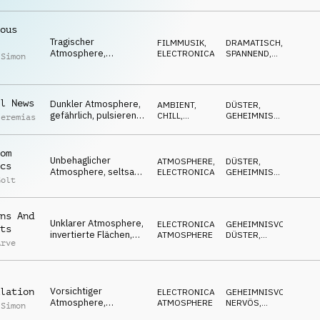
fokussiert,
Verhandlungen
ous
Tragischer
FILMMUSIK
,
DRAMATISCH
,
Atmosphere,
ELECTRONICA
SPANNEND
,
 Simon
schicksalhaft,
GEHEIMNISVOLL
angespannt, ich sehe
keinen anderen
Ausweg
l News
Dunkler Atmosphere,
AMBIENT,
DÜSTER
,
gefährlich, pulsierend,
CHILL
,
GEHEIMNISVOLL
,
Jeremias
investigativ,
ATMOSPHERE
SPANNEND
beschattend
om
Unbehaglicher
ATMOSPHERE
,
DÜSTER
,
cs
Atmosphere, seltsam,
ELECTRONICA
GEHEIMNISVOLL
,
Golt
surreal, geheimnisvoll,
SPANNEND
angespannt
ns And
Unklarer Atmosphere,
ELECTRONICA
,
GEHEIMNISVOLL
,
ts
invertierte Flächen,
ATMOSPHERE
DÜSTER
,
Arve
mystisch, surreal,
ABWARTEND
dunstig
Vorsichtiger
lation
ELECTRONICA
,
GEHEIMNISVOLL
,
Atmosphere,
ATMOSPHERE
NERVÖS
,
 Simon
angespannt,
SPANNEND