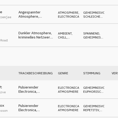
investigativ,
irgendetwas ist im
Gange
e
Angespannter
ATMOSPHERE
,
GEHEIMNISVOLL
,
Atmosphere,
ELECTRONICA
SCHLEICHEND
,
Premjee
zwielichtig,
SPANNEND
erwartungsvoll,
nervös, intrigant
Dunkler Atmosphere,
AMBIENT,
SPANNEND
,
kriminelles Netzwerk,
CHILL
,
GEHEIMNISVOLL
,
 Road
politische
ELECTRONICA
SCHLEICHEND
Angelegenheiten,
verdächtig
TRACKBESCHREIBUNG
GENRE
STIMMUNG
VER
t
Pulsierender
ELECTRONICA
,
GEHEIMNISVOLL
,
Electronica,
ATMOSPHERE
EUPHORISCH
,
Arve
angespannte Synths,
TREIBEND
zusammengefasster
Newsfeed
ox
Pulsierender
ELECTRONICA
,
GEHEIMNISVOLL
,
Electronica,
ATMOSPHERE
REPETITIV
,
nsson
Newsticker,
NEUTRAL