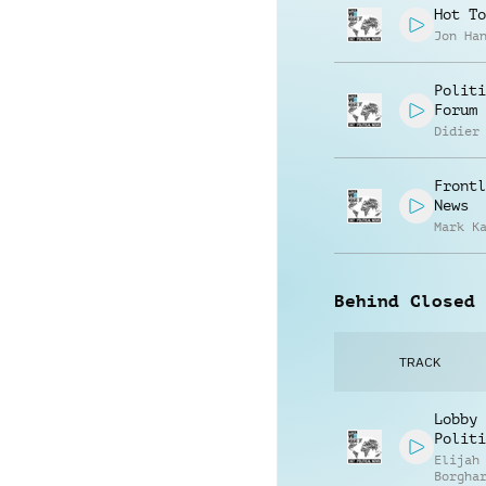
Hot To
Jon Ha
Politi
Forum
Didier
Frontl
News
Mark K
Behind Closed 
TRACK
Lobby 
Politi
Elijah
Borgha