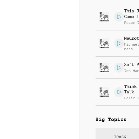
This J
Came I
Peter 
Neurot
Michae
Maas
Soft P
Jon Ha
Think 
Talk
Felix 
Big Topics
TRACK