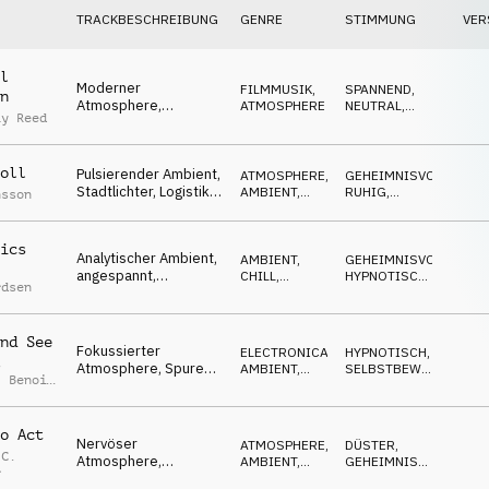
TRACKBESCHREIBUNG
GENRE
STIMMUNG
VER
l
Moderner
FILMMUSIK
,
SPANNEND
,
n
Atmosphere,
ATMOSPHERE
NEUTRAL
,
ay Reed
unterschwellige
GEHEIMNISVOLL
Spannung, investigativ
oll
Pulsierender Ambient,
ATMOSPHERE
,
GEHEIMNISVOLL
,
Stadtlichter, Logistik,
AMBIENT,
RUHIG
,
nsson
beständig, analytisch
CHILL
REPETITIV
ics
Analytischer Ambient,
AMBIENT,
GEHEIMNISVOLL
,
angespannt,
CHILL
,
HYPNOTISCH
,
rdsen
ausstehend,
ATMOSPHERE
REPETITIV
politische
Verhandlungen
nd See
Fokussierter
ELECTRONICA
,
HYPNOTISCH
,
t
Atmosphere, Spuren,
AMBIENT,
SELBSTBEWUSST
,
,
Benoit
Forensik, investigativ,
CHILL
GEHEIMNISVOLL
urban
o Act
Nervöser
ATMOSPHERE
,
DÜSTER
,
 C.
Atmosphere,
AMBIENT,
GEHEIMNISVOLL
,
r
angespannt,
CHILL
SCHLEICHEND