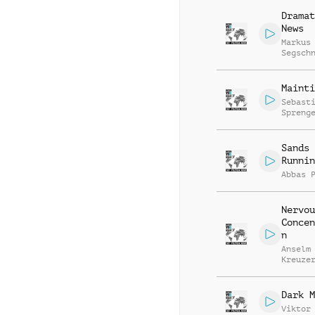
Dramat
News
Markus
Segsch
Mainti
Sebast
Spreng
Sands
Runnin
Abbas 
Nervou
Concen
n
Anselm
Kreuze
Markus
Segsch
Dark M
Viktor