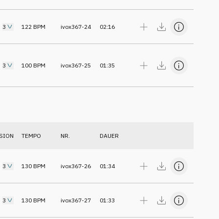
3
122
BPM
ivox367-24
02:16
3
100
BPM
ivox367-25
01:35
SION
TEMPO
NR.
DAUER
3
130
BPM
ivox367-26
01:34
3
130
BPM
ivox367-27
01:33