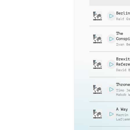
Berlin
Ralf G
The
Conspi
Ivan B
Brexit
Refere
David 
Throne
Timo J
Makob 
A Way 
Martin
Laflam