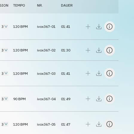
SION
TEMPO
NR.
DAUER
3
120
BPM
ivox367-01
01:41
3
120
BPM
ivox367-02
01:30
3
120
BPM
ivox367-03
01:41
3
90
BPM
ivox367-04
01:49
3
120
BPM
ivox367-05
01:47