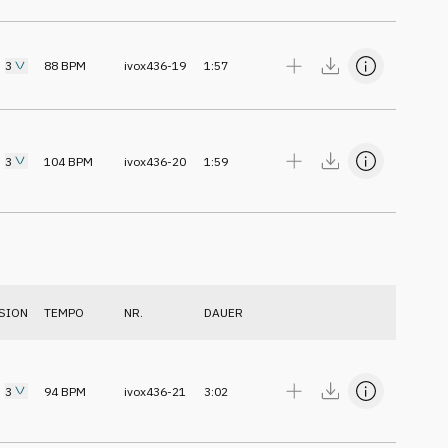
3
88
BPM
ivox436-19
1:57
3
104
BPM
ivox436-20
1:59
SION
TEMPO
NR.
DAUER
3
94
BPM
ivox436-21
3:02