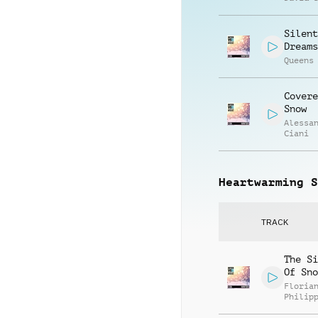
Silent
Dreams
Queens
Covere
Snow
Alessa
Ciani
Heartwarming S
TRACK
The Si
Of Sno
Floria
Philip
Muelle