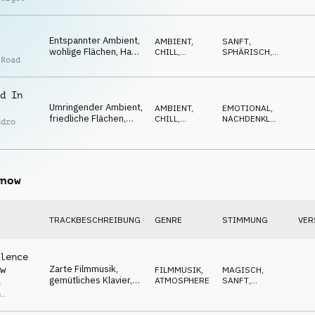
schwebende
ATMOSPHERE
WARM
Streicher, Klavier,
ewig, rein
Entspannter Ambient,
AMBIENT,
SANFT
,
wohlige Flächen, Hang
CHILL
,
SPHÄRISCH
,
 Road
Drum, mystisch
ATMOSPHERE
ENTSPANNT
d In
Umringender Ambient,
AMBIENT,
EMOTIONAL
,
friedliche Flächen,
CHILL
,
NACHDENKLICH
,
ndro
immerwährend, rein,
ATMOSPHERE
SPHÄRISCH
dankbar
now
TRACKBESCHREIBUNG
GENRE
STIMMUNG
VER
lence
Zarte Filmmusik,
w
FILMMUSIK
,
MAGISCH
,
gemütliches Klavier,
ATMOSPHERE
SANFT
,
n
Streicher, umarmend,
WARM
p
liebevoll
r
,
Paul