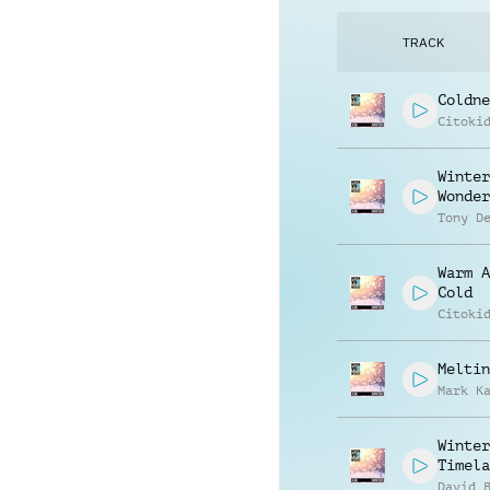
TRACK
Coldne
Citoki
Winter
Wonder
Tony D
Warm A
Cold
Citoki
Meltin
Mark K
Winter
Timela
David 