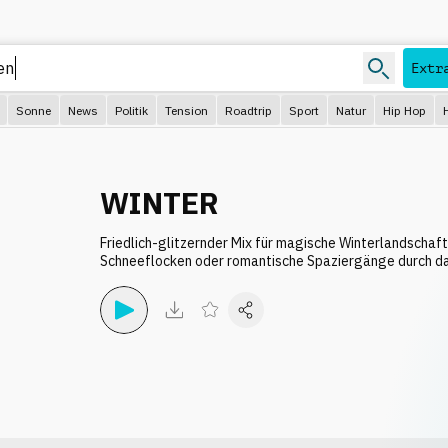
Extr
Sonne
News
Politik
Tension
Roadtrip
Sport
Natur
Hip Hop
WINTER
Friedlich-glitzernder Mix für magische Winterlandschaf
Schneeflocken oder romantische Spaziergänge durch da