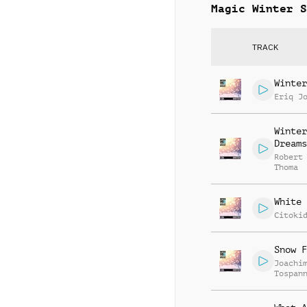
Magic Winter S
TRACK
Winter
Eriq J
Winter
Dreams
Robert
Thoma
White 
Citoki
Snow F
Joachi
Tospan