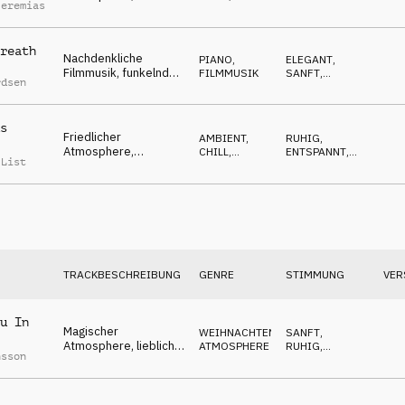
Jeremias
magische Glocken,
ATMOSPHERE
WARM
Streicher, inspirierend
reath
Nachdenkliche
PIANO
,
ELEGANT
,
Filmmusik, funkelndes
FILMMUSIK
SANFT
,
rdsen
Klavier, Streicher,
NACHDENKLICH
schlafende Schönheit
s
Friedlicher
AMBIENT,
RUHIG
,
Atmosphere,
CHILL
,
ENTSPANNT
,
 List
meditative Flächen,
ATMOSPHERE
WARM
Klavier, Schneefall
TRACKBESCHREIBUNG
GENRE
STIMMUNG
VER
u In
Magischer
WEIHNACHTEN
,
SANFT
,
Atmosphere, liebliche
ATMOSPHERE
RUHIG
,
nsson
Harfe, Streicher,
ROMANTISCH
Fläche, wunderschön