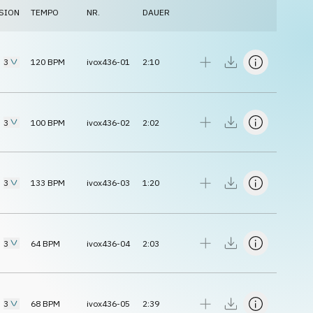
SION
TEMPO
NR.
DAUER
3
120
BPM
ivox436-01
2:10
3
100
BPM
ivox436-02
2:02
3
133
BPM
ivox436-03
1:20
3
64
BPM
ivox436-04
2:03
3
68
BPM
ivox436-05
2:39