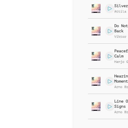
Luebke
Silver
Attila
Do Not
Back
Viktor
Peacef
Calm
Hanjo 
Hearin
Moment
Arno B
Line O
Signs
Arno B