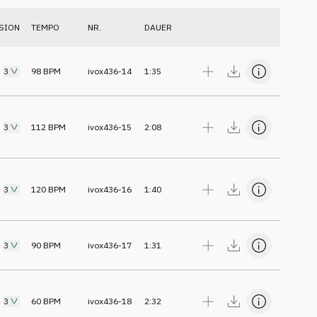
SION
TEMPO
NR.
DAUER
3
98
BPM
ivox436-14
1:35
3
112
BPM
ivox436-15
2:08
3
120
BPM
ivox436-16
1:40
3
90
BPM
ivox436-17
1:31
3
60
BPM
ivox436-18
2:32