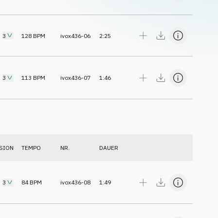
3
128
BPM
ivox436-06
2:25
3
113
BPM
ivox436-07
1:46
SION
TEMPO
NR.
DAUER
3
84
BPM
ivox436-08
1:49