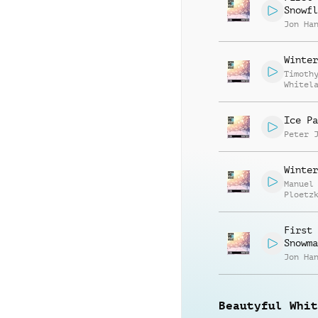
Snowfl
Jon Ha
Winter
Timoth
Whitel
Ice Pa
Peter 
Winter
Manuel
Ploetz
First
Snowma
Jon Ha
Beautyful Whit