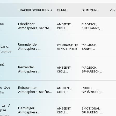
TRACKBESCHREIBUNG
GENRE
STIMMUNG
VER
ss
Friedlicher
AMBIENT,
MAGISCH
,
Atmosphere, sanftes
CHILL
,
ENTSPANNT
,
d
Klavier, Flächen, intim,
ATMOSPHERE
HYPNOTISCH
gemütlich
Umringender
WEIHNACHTEN
,
MAGISCH
,
land
Atmosphere,
ATMOSPHERE
SANFT
,
elmonte
glitzernde Glocken,
SPHÄRISCH
Flächen, Winter
Glühwürmchen
nd
Reizender
AMBIENT,
MAGISCH
,
Atmosphere,
CHILL
,
SPHÄRISCH
,
d
friedliches Klavier,
ATMOSPHERE
ENTSPANNT
gespannt, rein
g Ice
Entspannter
AMBIENT,
RUHIG
,
Atmosphere, sanftes
CHILL
,
SPHÄRISCH
,
ahn
E-Piano, Flächen,
ATMOSPHERE
SÜSS
wohlig
 In A
Demütiger
AMBIENT,
EMOTIONAL
,
pse
Atmosphere,
CHILL
,
SPHÄRISCH
,
Berges