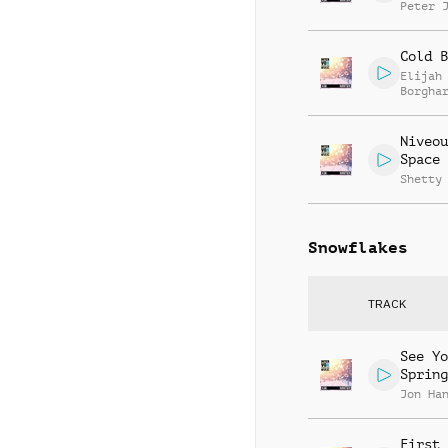
Peter 
Cold B
Elijah
Borgha
Niveou
Space
Shetty
Snowflakes
TRACK
See Yo
Spring
Jon Ha
First