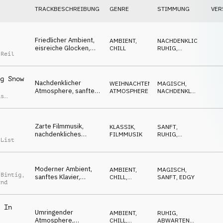
TRACKBESCHREIBUNG
GENRE
STIMMUNG
VER
Friedlicher Ambient,
AMBIENT,
NACHDENKLICH
,
eisreiche Glocken,
CHILL
RUHIG
,
 Reil
Pizzicato-Streicher,
SPHÄRISCH
sanft, magisch
g Snow
Nachdenklicher
WEIHNACHTEN
,
MAGISCH
,
Atmosphere, sanfte
ATMOSPHERE
NACHDENKLICH
,
as
Glocken, Klavier,
SPHÄRISCH
n
warm, liebevoll
Zarte Filmmusik,
KLASSIK
,
SANFT
,
nachdenkliches
FILMMUSIK
RUHIG
,
 List
Klavier, Glocken,
ROMANTISCH
friedlich, magisch
Moderner Ambient,
AMBIENT,
MAGISCH
,
 Bintig
,
sanftes Klavier,
CHILL
,
SANFT
,
EDGY
ind
Streicher, kunstvoll,
ATMOSPHERE
urban
 In
Umringender
AMBIENT,
RUHIG
,
Atmosphere,
CHILL
,
ABWARTEND
,