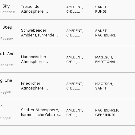
rs
 Sky
Treibender
AMBIENT,
SANFT
,
Atmosphere,
CHILL
,
RUHIG
,
 Bencsik
friedliche Harfe,
ATMOSPHERE
SPHÄRISCH
Flächen, liebevoll,
gemütlich
 Step
Schwebender
AMBIENT,
SANFT
,
Ambient, rührende
CHILL
,
NACHDENKLICH
,
 Petrov
Flächen, kuschelig,
ATMOSPHERE
SPHÄRISCH
rein, liebevoll,
treibend
ul And
Harmonischer
AMBIENT,
MAGISCH
,
Atmosphere,
CHILL
,
EMOTIONAL
,
Gaebler
verträumtes Klavier,
ATMOSPHERE
WARM
gemütliche Holzhütte
g The
Friedlicher
AMBIENT,
MAGISCH
,
Atmosphere,
CHILL
,
SANFT
,
rugger
schwebendes Klavier,
ATMOSPHERE
WARM
Flächen, leise,
tiefgründig
f
Sanfter Atmosphere,
AMBIENT,
NACHDENKLICH
,
harmonische Gitarren,
CHILL
,
GEHEIMNISVOLL
,
rugger
Klavier, ruhig, liebevoll
ATMOSPHERE
ENTSPANNT