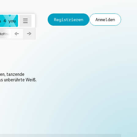
Registrieren
Anmelden
a 4 you
Hoffnungsvoll
Dokumentation
Verspielt
Fashion
Jazz
ten, tanzende
s unberührte Weiß.