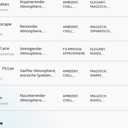
Inspirierender
AMBIENT,
ELEGANT
,
akes
Atmosphere,
CHILL
,
MAGISCH
,
nsson
faszinierendes
ATMOSPHERE
POSITIV
Klavier, winterlich,
fröhlich
scape
Reizender
AMBIENT,
MAGISCH
,
y
Atmosphere,
CHILL
,
SPHÄRISCH
,
aw
glitzernde Glocken,
ATMOSPHERE
POSITIV
winterlich, umringend
lace
Umringender
FILMMUSIK
,
ELEGANT
,
Atmosphere,
ATMOSPHERE
RUHIG
,
Jeremias
entspannte Streicher,
WARM
Klavier, magisch
 Prism
Sanfter Atmosphere,
AMBIENT,
MAGISCH
,
eisreiche Spieluhr,
CHILL
,
WARM
,
ky
einen Moment
ATMOSPHERE
HYPNOTISCH
innehaltend
Faszinierender
AMBIENT,
MAGISCH
,
n
Atmosphere,
CHILL
,
RUHIG
,
nsson
umringende Flächen,
ATMOSPHERE
ENTSPANNT
Klavier, luftig
e