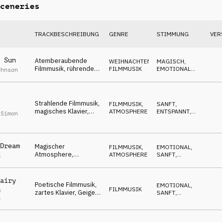
ceneries
TRACKBESCHREIBUNG
GENRE
STIMMUNG
VER
 Sun
Atemberaubende
WEIHNACHTEN
,
MAGISCH
,
Filmmusik, rührendes
FILMMUSIK
EMOTIONAL
,
ohnson
Orchester, süß,
WARM
aufgeregt
Strahlende Filmmusik,
FILMMUSIK
,
SANFT
,
magisches Klavier,
ATMOSPHERE
ENTSPANNT
,
 Simon
Streicher, zart,
WARM
wundervoll
Dream
Magischer
FILMMUSIK
,
EMOTIONAL
,
Atmosphere,
ATMOSPHERE
SANFT
,
d
schwebende Flächen,
WARM
Klavier, Streicher,
liebenswert
airy
Poetische Filmmusik,
EMOTIONAL
,
FILMMUSIK
m
zartes Klavier, Geige,
SANFT
,
n
Winterwunderland
WARM