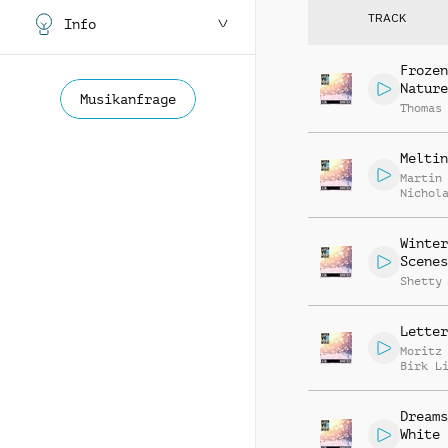
TRACK
Info
Frozen
Nature
Musikanfrage
Thomas
Meltin
Martin
Nichol
Gratto
Winter
Scenes
Shetty
Letter
Moritz
Birk L
Dreams
White