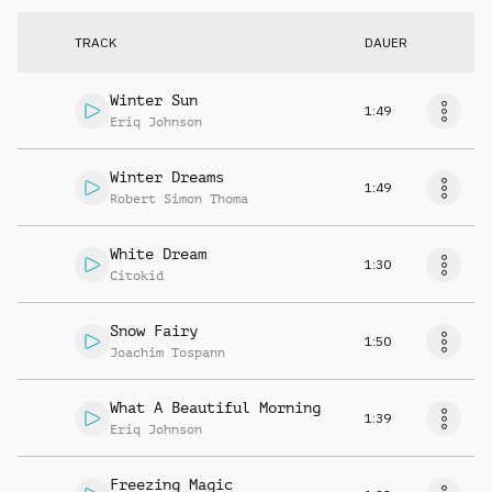
TRACK
DAUER
Winter Sun
1:49
Eriq Johnson
Winter Dreams
1:49
Robert Simon Thoma
White Dream
1:30
Citokid
Snow Fairy
1:50
Joachim Tospann
What A Beautiful Morning
1:39
Eriq Johnson
Freezing Magic