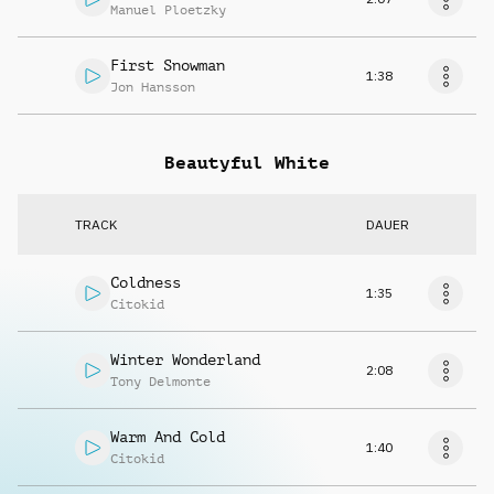
Manuel Ploetzky
First Snowman
1:38
Jon Hansson
Beautyful White
TRACK
DAUER
Coldness
1:35
Citokid
Winter Wonderland
2:08
Tony Delmonte
Warm And Cold
1:40
Citokid