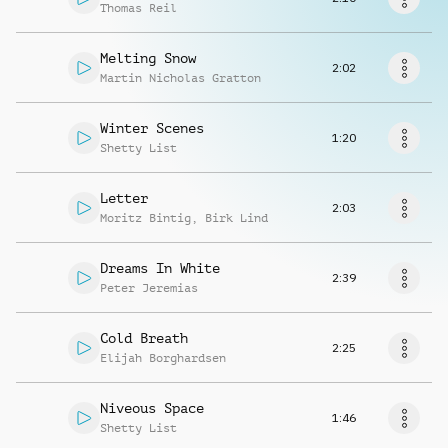
Musikanfrage
Thomas Reil
Melting Snow
2:02
Martin Nicholas Gratton
Winter Scenes
1:20
Shetty List
Letter
2:03
Moritz Bintig
,
Birk Lind
Dreams In White
2:39
Peter Jeremias
Cold Breath
2:25
Elijah Borghardsen
Niveous Space
1:46
Shetty List