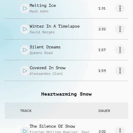
Melting Ice
1:31
Mark Kahn
Winter In A Timelapse
2:32
David Berges
Silent Dreams
1:57
Queens Road
Covered In Snow
1:59
Alessandro Ciani
Heartwarming Snow
TRACK
DAUER
The Silence Of Snow
3:02
Florian Philipp Mueller
,
Paul