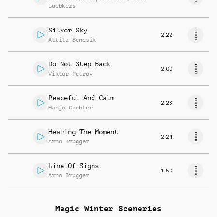
Luebkers
Silver Sky
2:22
Attila Bencsik
Do Not Step Back
2:00
Viktor Petrov
Peaceful And Calm
2:23
Hanjo Gaebler
Hearing The Moment
2:24
Arno Brugger
Line Of Signs
1:50
Arno Brugger
Magic Winter Sceneries