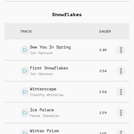
Snowflakes
TRACK
DAUER
See You In Spring
1:49
Jon Hansson
First Snowflakes
2:54
Jon Hansson
Winterscape
1:54
Timothy Whitelaw
Ice Palace
1:59
Peter Jeremias
Winter Prism
2:07