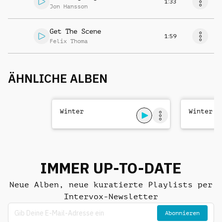
1:33
Jon Hansson
Get The Scene
1:59
Felix Thoma
ÄHNLICHE ALBEN
Winter
Winter W
IMMER UP-TO-DATE
Neue Alben, neue kuratierte Playlists per
Intervox-Newsletter
Abonnieren