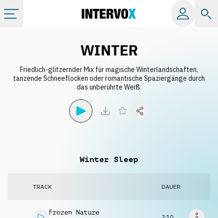
Kategorien
WINTER
Friedlich-glitzernder Mix für magische Winterlandschaften,
Alle Alben
tanzende Schneeflocken oder romantische Spaziergänge durch
das unberührte Weiß.
Labels
Playlists
Winter Sleep
Lizenzen
TRACK
DAUER
Info
Frozen Nature
2:10