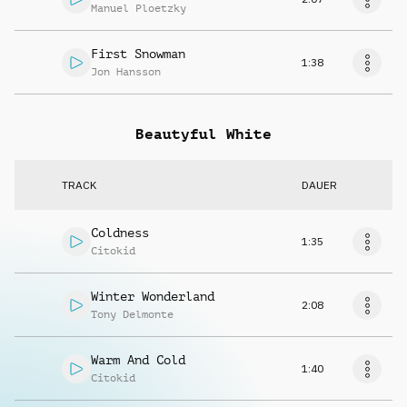
Manuel Ploetzky
First Snowman
1:38
Jon Hansson
Beautyful White
TRACK
DAUER
Coldness
1:35
Citokid
Winter Wonderland
2:08
Tony Delmonte
Warm And Cold
1:40
Citokid