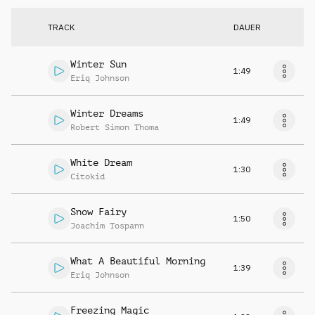
TRACK
DAUER
Winter Sun
1:49
Eriq Johnson
Winter Dreams
1:49
Robert Simon Thoma
White Dream
1:30
Citokid
Snow Fairy
1:50
Joachim Tospann
What A Beautiful Morning
1:39
Eriq Johnson
Freezing Magic