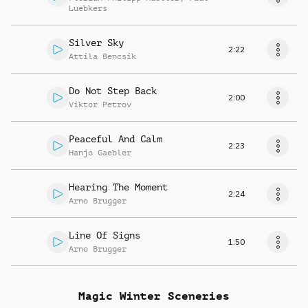
Luebkers
Silver Sky
2:22
Attila Bencsik
Do Not Step Back
2:00
Viktor Petrov
Peaceful And Calm
2:23
Hanjo Gaebler
Hearing The Moment
2:24
Arno Brugger
Line Of Signs
1:50
Arno Brugger
Magic Winter Sceneries