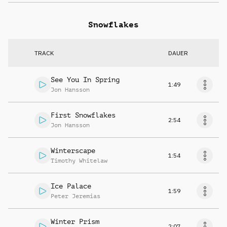
Snowflakes
TRACK
DAUER
See You In Spring
1:49
Jon Hansson
First Snowflakes
2:54
Jon Hansson
Winterscape
1:54
Timothy Whitelaw
Ice Palace
1:59
Peter Jeremias
Winter Prism
2:07