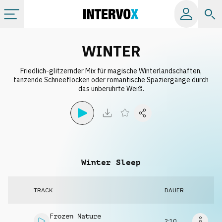
Kategorien
WINTER
Friedlich-glitzernder Mix für magische Winterlandschaften,
Alle Alben
tanzende Schneeflocken oder romantische Spaziergänge durch
das unberührte Weiß.
Labels
Playlists
Winter Sleep
Lizenzen
TRACK
DAUER
Info
Frozen Nature
2:10