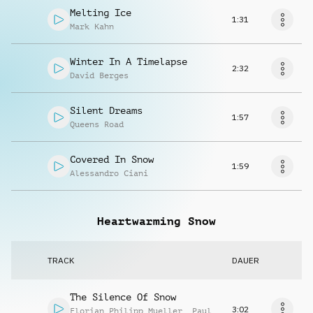
Melting Ice
1:31
Mark Kahn
Winter In A Timelapse
2:32
David Berges
Silent Dreams
1:57
Queens Road
Covered In Snow
1:59
Alessandro Ciani
Heartwarming Snow
TRACK
DAUER
The Silence Of Snow
3:02
Florian Philipp Mueller
,
Paul