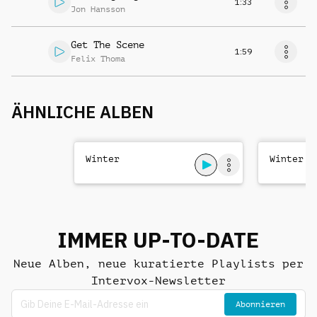
1:33
Jon Hansson
Get The Scene
1:59
Felix Thoma
ÄHNLICHE ALBEN
Winter
Winter W
IMMER UP-TO-DATE
Neue Alben, neue kuratierte Playlists per
Intervox-Newsletter
Abonnieren