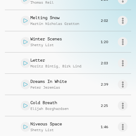
Musikanfrage
Thomas Reil
Melting Snow
2:02
Martin Nicholas Gratton
Winter Scenes
1:20
Shetty List
Letter
2:03
Moritz Bintig
,
Birk Lind
Dreams In White
2:39
Peter Jeremias
Cold Breath
2:25
Elijah Borghardsen
Niveous Space
1:46
Shetty List