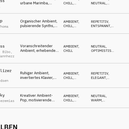
ss
urbane Marimba,
CHILL
,
NEUTRAL
,
a
Synth, smarte Logistik
ELECTRONICA
SELBSTBEWUSST
p
Organischer Ambient,
AMBIENT,
REPETITIV
,
pulsierende Synths,
CHILL
,
ENTSPANNT
,
Thoma
neugierig,
ELECTRONICA
WARM
fortwährend
Voranschreitender
ss
AMBIENT,
NEUTRAL
,
Ambient, erhebende
CHILL
OPTIMISTISCH
,
l Bibo
,
Gitarren, Synths,
POSITIV
Mannherz
innovativ
lizer
Ruhiger Ambient,
AMBIENT,
REPETITIV
,
invertiertes Klavier,
CHILL
,
ELEGANT
,
rdsen
Synths, moderne
ATMOSPHERE
NEUTRAL
Fluktuationen
ky
Kreativer Ambient-
AMBIENT,
NEUTRAL
,
Pop, motivierende
CHILL
,
WARM
,
Jeremias
Synths, ruhig, innovativ
ATMOSPHERE
SELBSTBEWUSST
ALBEN