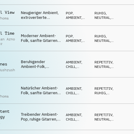
immersiv
l View
Neugieriger Ambient,
POP
,
RUHIG
,
extrovertierte
AMBIENT,
NEUTRAL
,
Thoma
Gitarren, Synthesizer,
CHILL
ENTSPANNT
aufgeschlossen
l Time
Moderner Ambient-
POP
,
RUHIG
,
ian Arno
Folk, sanfte Gitarren,
AMBIENT,
NEUTRAL
,
er
Klavier, genießend
CHILL
POSITIV
Beruhigender
AMBIENT,
REPETITIV
,
nes
Ambient-Folk,
CHILL
,
NEUTRAL
,
Mushrush
entspannte Gitarren,
ATMOSPHERE
ENTSPANNT
Klavier, natürlich,
lebendig
Natürlicher Ambient-
AMBIENT,
REPETITIV
,
Folk, sanfte Gitarren,
CHILL
,
RUHIG
,
Thoma
Eindrücke sammelnd
ATMOSPHERE
ENTSPANNT
tent
Treibender Ambient-
AMBIENT,
REPETITIV
,
gy
Pop, ruhige Gitarren,
CHILL
,
NEUTRAL
,
a
Flächen, organische
ATMOSPHERE
WARM
Stadt