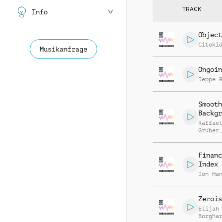
TRACK
Info
Object
Citoki
Musikanfrage
Ongoin
Jeppe 
Smooth
Backgr
Raffae
Gruber
Matthi
Ullric
Financ
Index
Jon Ha
Zerois
Elijah
Borgha