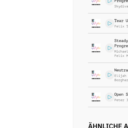
Progre
Skydiv
Tear U
Felix 
Steady
Progre
Michae
Felix 
Neutra
Elijah
Borgha
Open S
Peter 
ÄHNLICHE 