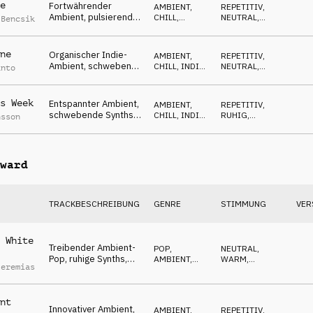
e
Fortwährender
AMBIENT,
REPETITIV
,
Ambient, pulsierende
CHILL
,
NEUTRAL
,
 Bencsik
Synths, Gitarren, noch
ATMOSPHERE
ENTSPANNT
anstehend
ne
Organischer Indie-
AMBIENT,
REPETITIV
,
Ambient, schwebende
CHILL
,
INDIE,
NEUTRAL
,
anto
Gitarren, urbaner Puls
ALTERNATIVE
SELBSTBEWUSST
s Week
Entspannter Ambient,
AMBIENT,
REPETITIV
,
schwebende Synths,
CHILL
,
INDIE,
RUHIG
,
nsson
Gitarren, urbaner Flow
ALTERNATIVE
ABWARTEND
ward
TRACKBESCHREIBUNG
GENRE
STIMMUNG
VER
 White
Treibender Ambient-
POP
,
NEUTRAL
,
Pop, ruhige Synths,
AMBIENT,
WARM
,
Jeremias
Gitarre, Stadtlichter
CHILL
SELBSTBEWUSST
nt
Innovativer Ambient,
AMBIENT,
REPETITIV
,