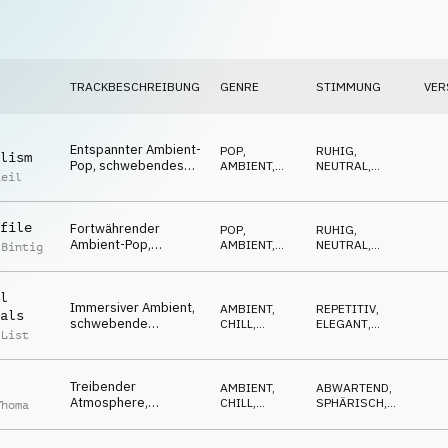
TRACKBESCHREIBUNG
GENRE
STIMMUNG
VER
Entspannter Ambient-
POP
,
RUHIG
,
lism
Pop, schwebendes
AMBIENT,
NEUTRAL
,
Reil
Klavier, Gitarren,
CHILL
SELBSTBEWUSST
fortwährend
file
Fortwährender
POP
,
RUHIG
,
Ambient-Pop,
AMBIENT,
NEUTRAL
,
 Bintig
verweilende Gitarren,
CHILL
WARM
Flächen, modern
l
Immersiver Ambient,
AMBIENT,
REPETITIV
,
als
schwebende
CHILL
,
ELEGANT
,
 List
Marimba, Synths,
ELECTRONICA
NEUTRAL
kunstvoll
Treibender
AMBIENT,
ABWARTEND
,
Atmosphere,
CHILL
,
SPHÄRISCH
,
Thoma
tropfende Synths,
ATMOSPHERE
ENTSPANNT
Flächen, repetitiv