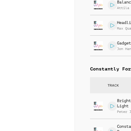
Balanc
Attila
Headli
Max Qu
Gadget
Jon Ha
Constantly For
TRACK
Bright
Light
Peter 
Consta