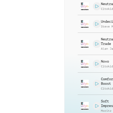
Neutra
Citoki
Undeci
Steve 
Neutra
Trade
Alan J
Novo
Citoki
Comfor
Boost
Citoki
Soft
Impres
Moritz