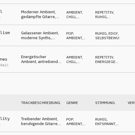
verarbeitend
l
Moderner Ambient,
AMBIENT,
REPETITIV
,
gedämpfte Gitarre,
CHILL
,
RUHIG
,
d
Synths,
ATMOSPHERE
NEUTRAL
Routinebewegungen
lism
Gelassener Ambient,
POP
,
RUHIG
,
EDGY
,
moderne Synths,
AMBIENT,
SELBSTBEWUSST
d
gewohnt, kreativ
CHILL
Energetischer
AMBIENT,
REPETITIV
,
nes
Ambient, antreibende
CHILL
,
ENERGIEGELADEN
,
 Reil
Synths, bereit für
ELECTRONICA
SELBSTBEWUSST
Veränderung?
TRACKBESCHREIBUNG
GENRE
STIMMUNG
VER
lity
Treibender Ambient,
POP
,
RUHIG
,
beruhigende Gitarren,
AMBIENT,
ENTSPANNT
,
d
Klavier, Flächen,
CHILL
WARM
wohlig