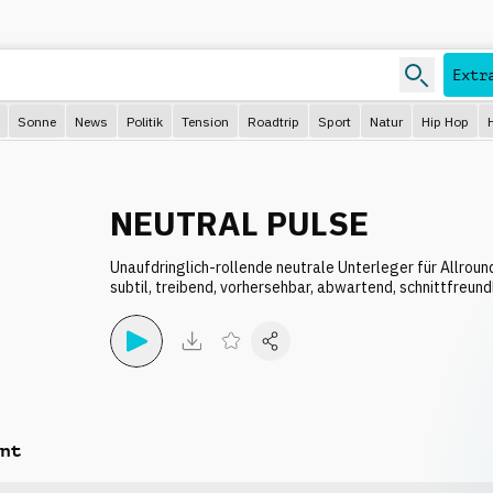
Extr
Sonne
News
Politik
Tension
Roadtrip
Sport
Natur
Hip Hop
NEUTRAL PULSE
Unaufdringlich-rollende neutrale Unterleger für Allround
subtil, treibend, vorhersehbar, abwartend, schnittfreundl
nt