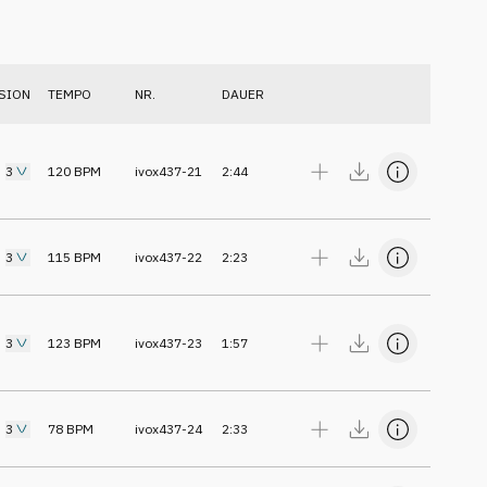
SION
TEMPO
NR.
DAUER
3
120
BPM
ivox437-21
2:44
3
115
BPM
ivox437-22
2:23
3
123
BPM
ivox437-23
1:57
3
78
BPM
ivox437-24
2:33