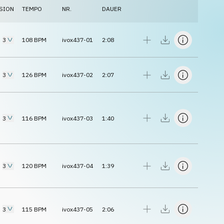
SION
TEMPO
NR.
DAUER
3
108
BPM
ivox437-01
2:08
3
126
BPM
ivox437-02
2:07
3
116
BPM
ivox437-03
1:40
3
120
BPM
ivox437-04
1:39
3
115
BPM
ivox437-05
2:06