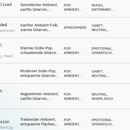
lized
Gemütlicher Ambient,
POP
,
RUHIG
,
sanfte Gitarren,
AMBIENT,
ENTSPANNT
,
d
Synths, verweilend,
CHILL
WARM
entschleunigend
ded
Sanfter Ambient-Folk,
SANFT
,
ATMOSPHERE
warme Gitarren,
NEUTRAL
,
Mushrush
Flächen, wohlig,
ENTSPANNT
gemütlich
l
Warmer Indie-Pop,
POP
,
EMOTIONAL
,
schwebende Gitarren,
AMBIENT,
SPHÄRISCH
,
ay Reed
Flächen, sanft,
CHILL
NEUTRAL
entspannt
Moderner Indie-Pop,
POP
,
SANFT
,
entspannte Gitarren,
AMBIENT,
NEUTRAL
,
d
Klavier, ruhig,
CHILL
WARM
entspannend
t
Angenehmer Ambient,
POP
,
NEUTRAL
,
sanfte Gitarren,
AMBIENT,
WARM
,
EDGY
d
Flächen, moderner
CHILL
Komfort
Treibender Ambient,
POP
,
EMOTIONAL
,
sion
entspannte Flächen,
AMBIENT,
SPHÄRISCH
,
 Bintig
Gitarren, Klavier,
CHILL
WARM