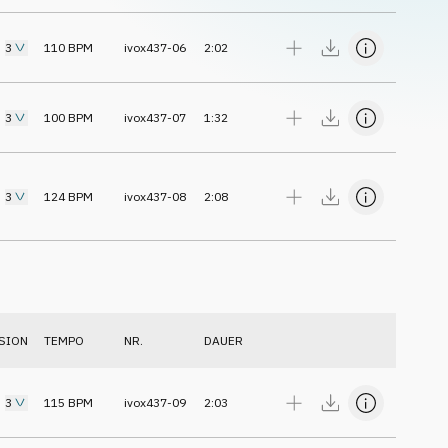
3
110
BPM
ivox437-06
2:02
3
100
BPM
ivox437-07
1:32
3
124
BPM
ivox437-08
2:08
SION
TEMPO
NR.
DAUER
3
115
BPM
ivox437-09
2:03