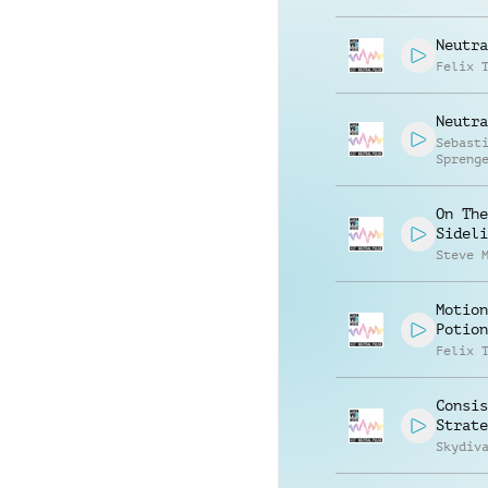
Neutra
Felix 
Neutra
Sebast
Spreng
On The
Sideli
Steve 
Motion
Potion
Felix 
Consis
Strate
Skydiv