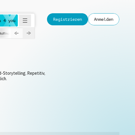
Registrieren
Anmelden
a 4 you
Hoffnungsvoll
Dokumentation
Verspielt
Fashion
Jazz
-Storytelling. Repetitiv,
ich.