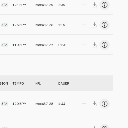
3
125
BPM
ivox437-25
2:35
3
126
BPM
ivox437-26
1:15
3
110
BPM
ivox437-27
01:31
SION
TEMPO
NR.
DAUER
3
120
BPM
ivox437-28
1:44