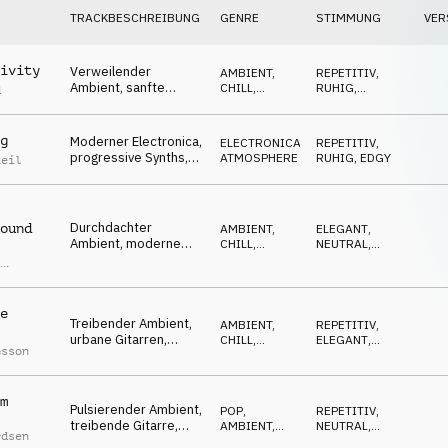
TRACKBESCHREIBUNG
GENRE
STIMMUNG
VER
ivity
Verweilender
AMBIENT,
REPETITIV
,
Ambient, sanfte
CHILL
,
RUHIG
,
d
Marimba, Fläche,
ATMOSPHERE
NEUTRAL
entspannt,
inspirierend
g
Moderner Electronica,
ELECTRONICA
,
REPETITIV
,
progressive Synths,
ATMOSPHERE
RUHIG
,
EDGY
Reil
urbaner Lifestyle
Durchdachter
ound
AMBIENT,
ELEGANT
,
Ambient, moderne
CHILL
,
NEUTRAL
,
l
Gitarren, Flächen,
ELECTRONICA
ENTSPANNT
,
urban, kreativ
as
h
e
Treibender Ambient,
AMBIENT,
REPETITIV
,
urbane Gitarren,
CHILL
,
ELEGANT
,
nsson
Flächen, aktuelle
ATMOSPHERE
NEUTRAL
Ereignisse
m
Pulsierender Ambient,
POP
,
REPETITIV
,
treibende Gitarre,
AMBIENT,
NEUTRAL
,
rdsen
Klavier, Marimba,
CHILL
SELBSTBEWUSST