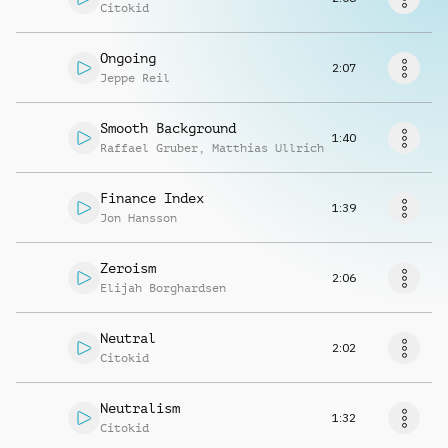
Musikanfrage
Citokid
Ongoing
2:07
Jeppe Reil
Smooth Background
1:40
Raffael Gruber
,
Matthias Ullrich
Finance Index
1:39
Jon Hansson
Zeroism
2:06
Elijah Borghardsen
Neutral
2:02
Citokid
Neutralism
1:32
Citokid