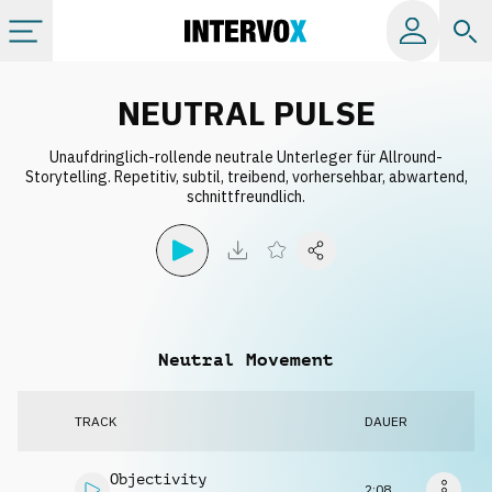
Kategorien
NEUTRAL PULSE
Unaufdringlich-rollende neutrale Unterleger für Allround-
Alle Alben
Storytelling. Repetitiv, subtil, treibend, vorhersehbar, abwartend,
schnittfreundlich.
Labels
Playlists
Neutral Movement
Lizenzen
TRACK
DAUER
Info
Objectivity
2:08