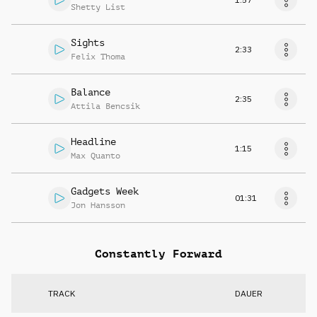
Shetty List
Sights
2:33
Felix Thoma
Balance
2:35
Attila Bencsik
Headline
1:15
Max Quanto
Gadgets Week
01:31
Jon Hansson
Constantly Forward
TRACK
DAUER