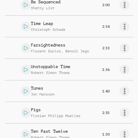
Be Sequenced
2:00
Shetty List
Time Leap
2:34
Christoph Schade
Farsightedness
2:33
Florent Duclos
,
Benoit Jego
Unstoppable Time
1:36
Robert Simon Thoma
Tunes
1:40
Jon Hansson
Pigs
2:35
Florian Philipp Mueller
Ten Past Twelve
1:30
Robert Simon Thoma