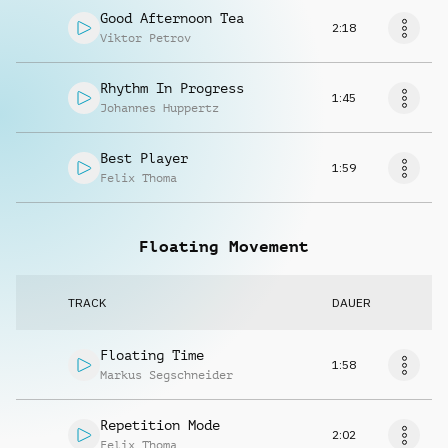
Good Afternoon Tea
2:18
Viktor Petrov
Rhythm In Progress
1:45
Johannes Huppertz
Best Player
1:59
Felix Thoma
Floating Movement
TRACK
DAUER
Floating Time
1:58
Markus Segschneider
Repetition Mode
2:02
Felix Thoma