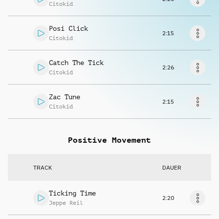
Musikanfrage
Citokid
Posi Click
2:15
Citokid
Catch The Tick
2:26
Citokid
Zac Tune
2:15
Citokid
Positive Movement
TRACK
DAUER
Ticking Time
2:20
Jeppe Reil