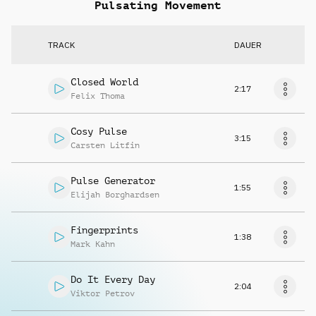
Pulsating Movement
TRACK
DAUER
Closed World
2:17
Felix Thoma
Cosy Pulse
3:15
Carsten Litfin
Pulse Generator
1:55
Elijah Borghardsen
Fingerprints
1:38
Mark Kahn
Do It Every Day
2:04
Viktor Petrov