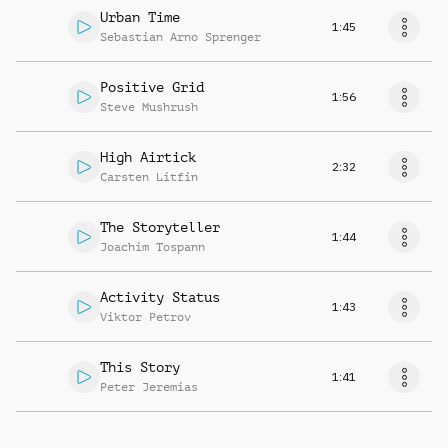
Urban Time
1:45
Sebastian Arno Sprenger
Positive Grid
1:56
Steve Mushrush
High Airtick
2:32
Carsten Litfin
The Storyteller
1:44
Joachim Tospann
Activity Status
1:43
Viktor Petrov
This Story
1:41
Peter Jeremias