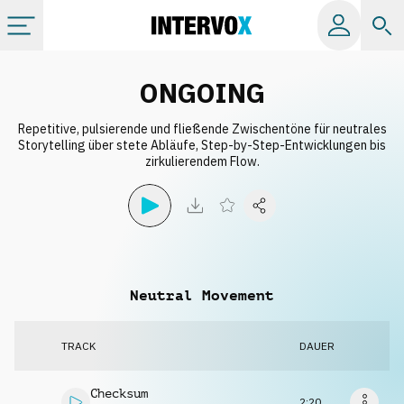
Kategorien
ONGOING
Repetitive, pulsierende und fließende Zwischentöne für neutrales
Alle Alben
Storytelling über stete Abläufe, Step-by-Step-Entwicklungen bis
zirkulierendem Flow.
Labels
Playlists
Neutral Movement
Lizenzen
TRACK
DAUER
Info
Checksum
2:20