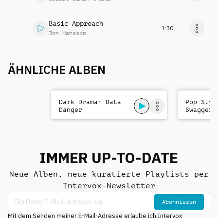
Basic Approach
1:30
Jon Hansson
ÄHNLICHE ALBEN
Dark Drama: Data
Pop Styl
Danger
Swagger
IMMER UP-TO-DATE
Neue Alben, neue kuratierte Playlists per
Intervox-Newsletter
Abonnieren
Mit dem Senden meiner E-Mail-Adresse erlaube ich Intervox