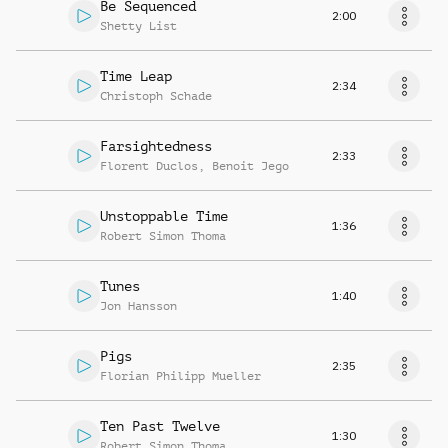
Be Sequenced
2:00
Shetty List
Time Leap
2:34
Christoph Schade
Farsightedness
2:33
Florent Duclos
,
Benoit Jego
Unstoppable Time
1:36
Robert Simon Thoma
Tunes
1:40
Jon Hansson
Pigs
2:35
Florian Philipp Mueller
Ten Past Twelve
1:30
Robert Simon Thoma