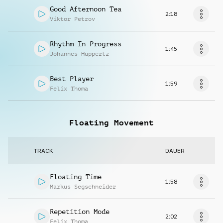
Good Afternoon Tea
2:18
Viktor Petrov
Rhythm In Progress
1:45
Johannes Huppertz
Best Player
1:59
Felix Thoma
Floating Movement
TRACK
DAUER
Floating Time
1:58
Markus Segschneider
Repetition Mode
2:02
Felix Thoma