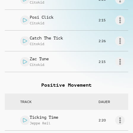
Musikanfrage
Citokid
Posi Click
2:15
Citokid
Catch The Tick
2:26
Citokid
Zac Tune
2:15
Citokid
Positive Movement
TRACK
DAUER
Ticking Time
2:20
Jeppe Reil