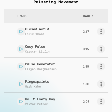
Pulsating Movement
TRACK
DAUER
Closed World
2:17
Felix Thoma
Cosy Pulse
3:15
Carsten Litfin
Pulse Generator
1:55
Elijah Borghardsen
Fingerprints
1:38
Mark Kahn
Do It Every Day
2:04
Viktor Petrov