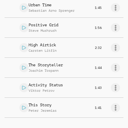
Urban Time
1:45
Sebastian Arno Sprenger
Positive Grid
1:56
Steve Mushrush
High Airtick
2:32
Carsten Litfin
The Storyteller
1:44
Joachim Tospann
Activity Status
1:43
Viktor Petrov
This Story
1:41
Peter Jeremias