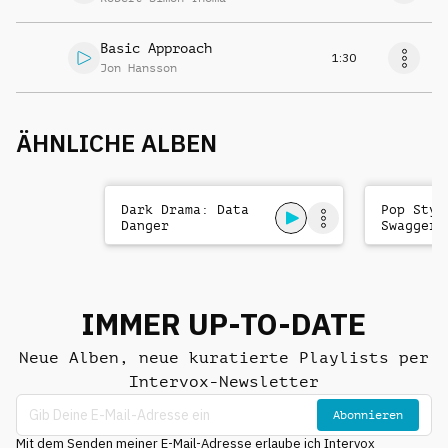
Basic Approach
1:30
Jon Hansson
ÄHNLICHE ALBEN
Dark Drama: Data
Pop Styl
Danger
Swagger
IMMER UP-TO-DATE
Neue Alben, neue kuratierte Playlists per
Intervox-Newsletter
Abonnieren
Mit dem Senden meiner E-Mail-Adresse erlaube ich Intervox