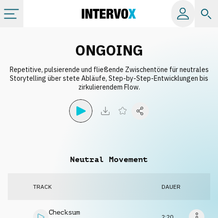
Kategorien
ONGOING
Repetitive, pulsierende und fließende Zwischentöne für neutrales
Alle Alben
Storytelling über stete Abläufe, Step-by-Step-Entwicklungen bis
zirkulierendem Flow.
Labels
Playlists
Neutral Movement
Lizenzen
TRACK
DAUER
Info
Checksum
2:20