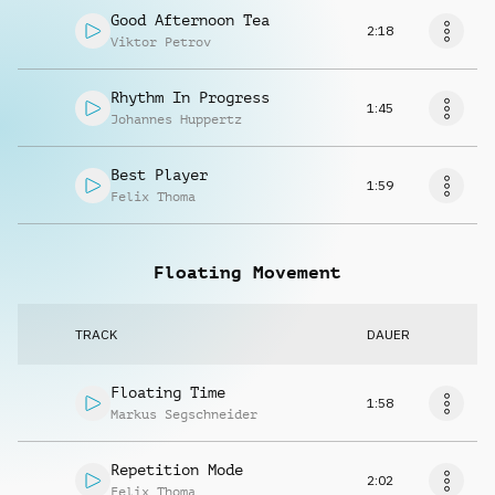
Good Afternoon Tea
2:18
Viktor Petrov
Rhythm In Progress
1:45
Johannes Huppertz
Best Player
1:59
Felix Thoma
Floating Movement
TRACK
DAUER
Floating Time
1:58
Markus Segschneider
Repetition Mode
2:02
Felix Thoma