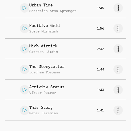
Urban Time
1:45
Sebastian Arno Sprenger
Positive Grid
1:56
Steve Mushrush
High Airtick
2:32
Carsten Litfin
The Storyteller
1:44
Joachim Tospann
Activity Status
1:43
Viktor Petrov
This Story
1:41
Peter Jeremias