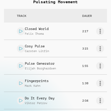
Pulsating Movement
TRACK
DAUER
Closed World
2:17
Felix Thoma
Cosy Pulse
3:15
Carsten Litfin
Pulse Generator
1:55
Elijah Borghardsen
Fingerprints
1:38
Mark Kahn
Do It Every Day
2:04
Viktor Petrov