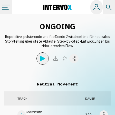
Kategorien
ONGOING
Repetitive, pulsierende und fließende Zwischentöne für neutrales
Alle Alben
Storytelling über stete Abläufe, Step-by-Step-Entwicklungen bis
zirkulierendem Flow.
Labels
Playlists
Neutral Movement
Lizenzen
TRACK
DAUER
Info
Checksum
2:20