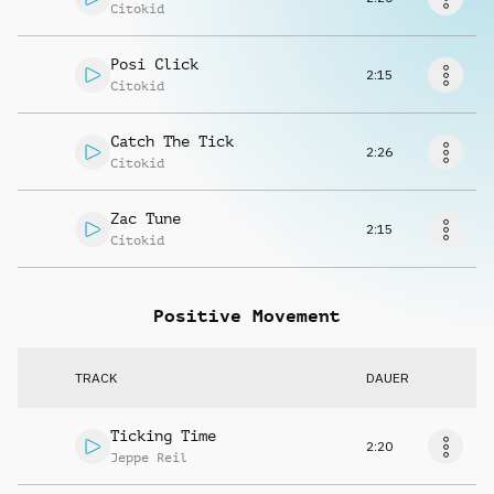
Musikanfrage
Citokid
Posi Click
2:15
Citokid
Catch The Tick
2:26
Citokid
Zac Tune
2:15
Citokid
Positive Movement
TRACK
DAUER
Ticking Time
2:20
Jeppe Reil