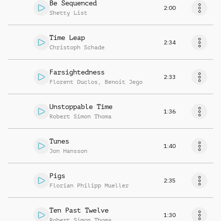
Be Sequenced
2:00
Shetty List
Time Leap
2:34
Christoph Schade
Farsightedness
2:33
Florent Duclos
,
Benoit Jego
Unstoppable Time
1:36
Robert Simon Thoma
Tunes
1:40
Jon Hansson
Pigs
2:35
Florian Philipp Mueller
Ten Past Twelve
1:30
Robert Simon Thoma