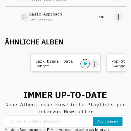
Basic Approach
1:30
Jon Hansson
ÄHNLICHE ALBEN
Dark Drama: Data
Pop Styl
Danger
Swagger
IMMER UP-TO-DATE
Neue Alben, neue kuratierte Playlists per
Intervox-Newsletter
Abonnieren
Mit dem Senden meiner E-Mail-Adresse erlaube ich Intervox