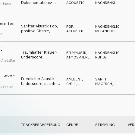
Dokumentations-
ACOUSTIC
NACHDENKLICH
,
 Simon
Score, Gitarren-Puls,
OPTIMISTISCH
,
ELEGANT
emotionales Klavier,
nachdenklich
mories
Sanfter Akustik-Pop,
POP
,
NACHDENKLICH
,
positive Gitarre,
ACOUSTIC
MELANCHOLISCH
,
me
warmes Klavier, gutes
OPTIMISTISCH
Gefühl, zu Hause,
gemütlich
l
Traumhafter Klavier-
FILMMUSIK
,
NACHDENKLICH
,
Underscore,
ATMOSPHERE
RUHIG
,
scheidle
beständige Harfe,
MAGISCH
,
ROMANTISCH
subtile Pads,
zurückhaltend, intim
 Lover
Friedlicher Akustik-
AMBIENT,
SANFT
,
Underscore, sachte
CHILL
,
MAGISCH
,
 Viseux
Gitarre, sanftes
ACOUSTIC
TREIBEND
,
NACHDENKLICH
,
Klavier, Natur-
RUHIG
Dokumentation
TRACKBESCHREIBUNG
GENRE
STIMMUNG
VER