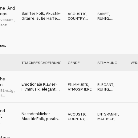
REPETITIV
,
Klavier, optimistische
NACHDENKLICH
Stimmung
ne And
Sanfter Folk, Akustik-
ops
ACOUSTIC
,
SANFT
,
Gitarre, süße Harfe,
COUNTRY,
RUHIG
,
lvester
,
Klavier, Streicher,
FOLK
OPTIMISTISCH
,
Saxe
WARM
intim, menschlich
es
TRACKBESCHREIBUNG
GENRE
STIMMUNG
VER
he
Emotionale Klavier-
n
FILMMUSIK
,
ELEGANT
,
Filmmusik, elegant,
ATMOSPHERE
RUHIG
,
 Bintig
,
ruhig, delikate Pads,
EMOTIONAL
,
as
NACHDENKLICH
weite Landschaften
nd
Nachdenklicher
ACOUSTIC
,
ENTSPANNT
,
l
Akustik-Folk, positive
COUNTRY,
MAGISCH
,
d
und nachdenkliche
FOLK
OPTIMISTISCH
Gitarren, ruhige
Atmosphäre
iews