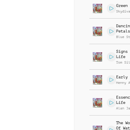
Green 
Skydiv
Dancin
Petals
Blue S
Signs 
Life
Tom Si
Early 
Henny 
Essenc
Life
Alan J
The Wo
Of Wat