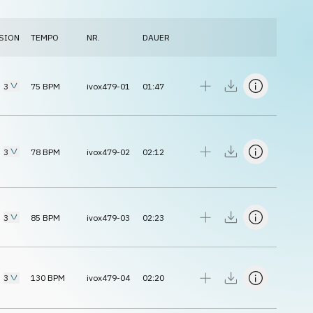
SION
TEMPO
NR.
DAUER
3
75
BPM
ivox479-01
01:47
3
78
BPM
ivox479-02
02:12
3
85
BPM
ivox479-03
02:23
3
130
BPM
ivox479-04
02:20