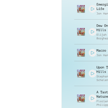
Emergi
Life
Jon Ha
Dew On
Hills
Elijah
Borgha
Macro 
Jon Ha
Upon T
Hills
Stepha
Schele
A Tast
Nature
Floria
Philip