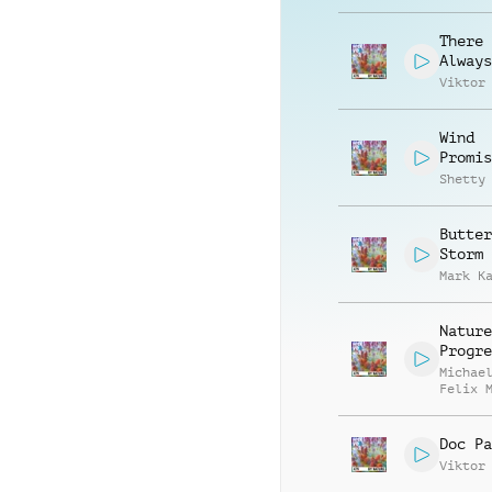
Muelle
There 
Always
Viktor
Wind
Promis
Shetty
Butter
Storm
Mark K
Nature
Progre
Michae
Felix 
Doc Pa
Viktor