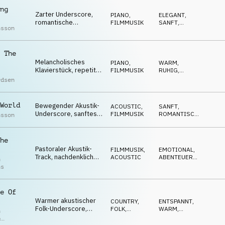
ng
Zarter Underscore,
PIANO
,
ELEGANT
,
romantische
FILMMUSIK
SANFT
,
nsson
Klaviermelodie,
ROMANTISCH
,
NACHDENKLICH
beruhigende
Streicher, sentimental
 The
Melancholisches
PIANO
,
WARM
,
Klavierstück, repetitiv
FILMMUSIK
RUHIG
,
und fortlaufend,
MELANCHOLISCH
,
rdsen
NACHDENKLICH
entfernte Synth-Pads,
beruhigend
World
Bewegender Akustik-
ACOUSTIC
,
SANFT
,
Underscore, sanftes
FILMMUSIK
ROMANTISCH
,
nsson
romantisches Klavier
RUHIG
,
NACHDENKLICH
,
über Gitarren-
ELEGANT
Arpeggio
he
Pastoraler Akustik-
FILMMUSIK
,
EMOTIONAL
,
Track, nachdenkliche
ACOUSTIC
ABENTEUERLICH
,
n
Dulcimer,
NACHDENKLICH
,
ns
MELANCHOLISCH
melancholisches
Akkordeon, in den
Bergen
e Of
Warmer akustischer
COUNTRY,
ENTSPANNT
,
Folk-Underscore,
FOLK
,
WARM
,
n
Gitarre, Klavier,
ACOUSTIC
RUHIG
,
p
ROMANTISCH
Ukulele, Orgel,