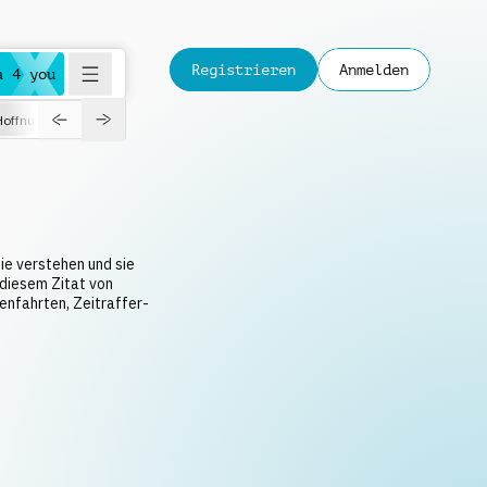
Registrieren
Anmelden
a 4 you
Hoffnungsvoll
Dokumentation
Verspielt
Fashion
Jazz
ie verstehen und sie
 diesem Zitat von
enfahrten, Zeitraffer-