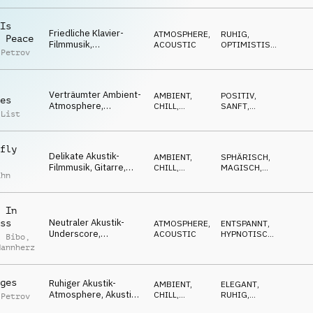
r
sorgend, verliebt
Is
Friedliche Klavier-
ATMOSPHERE
,
RUHIG
,
 Peace
Filmmusik,
ACOUSTIC
OPTIMISTISCH
,
 Petrov
nachdenkliches
NACHDENKLICH
Arpeggio,
dramatisches Cello,
allgemeine Hoffnung
Verträumter Ambient-
AMBIENT,
POSITIV
,
es
Atmosphere,
CHILL
,
SANFT
,
 List
repetitive Mallets,
ATMOSPHERE
LUFTIG
,
NACHDENKLICH
,
beruhigende luftige
ENTSPANNT
Pads, leicht
fly
Delikate Akustik-
AMBIENT,
SPHÄRISCH
,
Filmmusik, Gitarre,
CHILL
,
MAGISCH
,
ahn
minimales Klavier,
ACOUSTIC
SÜSS
,
LUFTIG
,
Cello, verträumte
NACHDENKLICH
Natur
 In
Neutraler Akustik-
ss
ATMOSPHERE
,
ENTSPANNT
,
Underscore,
ACOUSTIC
HYPNOTISCH
,
l Bibo
,
repetitive Gitarre,
OPTIMISTISCH
,
Mannherz
LUFTIG
,
Klaviermelodie, Natur,
NACHDENKLICH
Fortschritt
ges
Ruhiger Akustik-
AMBIENT,
ELEGANT
,
Atmosphere, Akustik-
CHILL
,
RUHIG
,
 Petrov
Gitarre, Pads und
ATMOSPHERE
LUFTIG
,