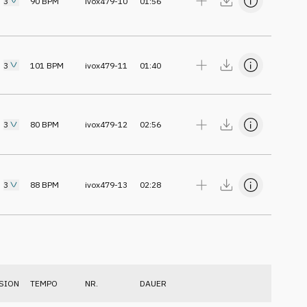
3
90
BPM
ivox479-10
01:56
3
101
BPM
ivox479-11
01:40
3
80
BPM
ivox479-12
02:56
3
88
BPM
ivox479-13
02:28
SION
TEMPO
NR.
DAUER