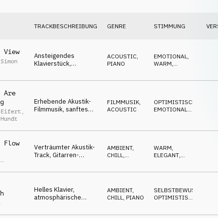
TRACKBESCHREIBUNG
GENRE
STIMMUNG
VER
 View
Ansteigendes
ACOUSTIC
,
EMOTIONAL
,
 Simon
Klavierstück,
PIANO
WARM
,
melancholisches
RUHIG
,
MELANCHOLISCH
Arpeggio wird
emotional, sanftes
 Are
Ende
Erhebende Akustik-
g
FILMMUSIK
,
OPTIMISTISCH
,
Filmmusik, sanftes
ACOUSTIC
EMOTIONAL
,
 Eifert
,
Gitarren-Arpeggio,
UPLIFTING
 Hundt
emotionale
Kalviermelodie
 Flow
Verträumter Akustik-
AMBIENT,
WARM
,
l
Track, Gitarren-
CHILL
,
ELEGANT
,
,
Arpeggio, organische
ACOUSTIC
SANFT
,
as
EMOTIONAL
Percussion, warmer
h
Bass, sanftes Klavier
Helles Klavier,
AMBIENT,
SELBSTBEWUSST
,
h
atmosphärische
CHILL
,
PIANO
OPTIMISTISCH
,
a
Gitarren, leichter
TREIBEND
,
NACHDENKLICH
Aufbau, leicht