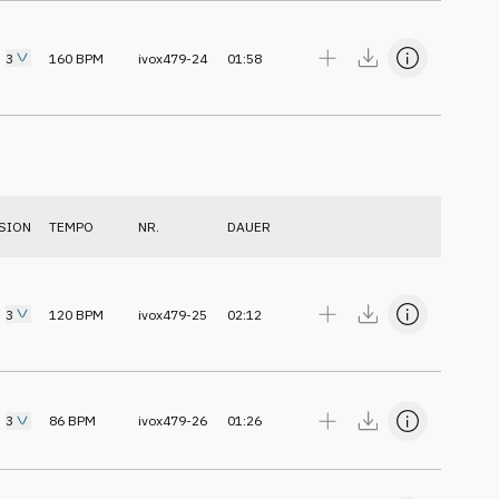
3
160
BPM
ivox479-24
01:58
SION
TEMPO
NR.
DAUER
3
120
BPM
ivox479-25
02:12
3
86
BPM
ivox479-26
01:26