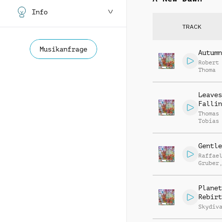
Info
TRACK
Musikanfrage
Autumn
Robert
Thoma
Leaves
Fallin
Thomas
Tobias
Gentle
Raffae
Gruber
Matthi
Ullric
Planet
Rebirt
Skydiv