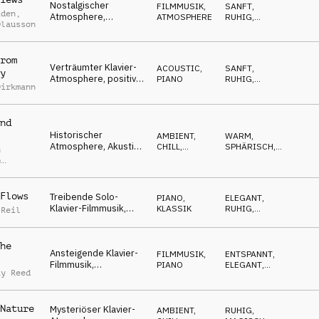
Nostalgischer
FILMMUSIK
,
SANFT
,
iden
,
Atmosphere,
ATMOSPHERE
RUHIG
,
Olausson
nachdenkliche Gitarre,
MAGISCH
subtile Streicher,
nachdenklich,
rom
schicksalshaft
Verträumter Klavier-
ACOUSTIC
,
SANFT
,
y
Atmosphere, positive
PIANO
RUHIG
,
Dirkmann
Melodie, friedlich,
ROMANTISCH
,
NACHDENKLICH
,
Panorama, luftig
OPTIMISTISCH
nd
Historischer
AMBIENT,
WARM
,
Atmosphere, Akustik-
CHILL
,
SPHÄRISCH
,
n
Gitarre, mysteriöses
ACOUSTIC
MAGISCH
,
p
ABENTEUERLICH
Klavier, abenteuerlich,
r
heldenhaft
Flows
Treibende Solo-
PIANO
,
ELEGANT
,
Klavier-Filmmusik,
KLASSIK
RUHIG
,
 Reil
minimalistisch,
TREIBEND
,
DRAMATISCH
nachdenklich,
hinterfragend
he
Ansteigende Klavier-
FILMMUSIK
,
ENTSPANNT
,
Filmmusik,
PIANO
ELEGANT
,
ay Reed
pathetische Melodie,
RUHIG
,
UPLIFTING
sphärisch, romantisch,
ermutigend
Nature
Mysteriöser Klavier-
AMBIENT,
RUHIG
,