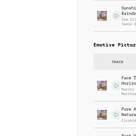
Sunshi
Raindr
Tom Si
Jamie 
Emotive Pictur
TRACK
Face T
Horizo
Moritz
Matthi
Meusel
Pure A
Natura
Citoki
Past V