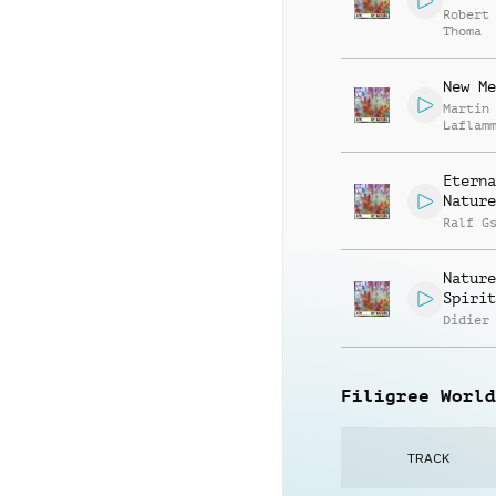
Robert
Thoma
New Me
Martin
Laflam
Eterna
Nature
Ralf G
Nature
Spirit
Didier
Filigree World
TRACK