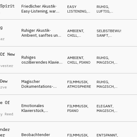
hymnisch,
Spirit
Friedlicher Akustik-
hoffnungsvoll
EASY
RUHIG
,
Easy-Listening, warme
LISTENING
,
LUFTIG
,
a
Streicher, delikates
ACOUSTIC
AUFSTEIGEND
,
NACHDENKLICH
,
Klavier, organisch,
ENTSPANNT
grün
g
Ruhiger Akustik-
AMBIENT,
SELBSTBEWUSST
,
Ambient, sanftes und
CHILL
,
SANFT
,
tar
warmes Klavier, tiefer
ACOUSTIC
RUHIG
,
LUFTIG
Bass, blühende
Pflanzen
Of New
Ruhiges
AMBIENT,
RUHIG
,
oszillierendes Klavier
CHILL
,
PIANO
MAGISCH
,
lvester
unterstützt eine
LUFTIG
,
NACHDENKLICH
,
sanfte Harfe, Celesta
ENTSPANNT
und Pizzicato-
Dew
Magischer
Streicher
FILMMUSIK
,
RUHIG
,
Dokumentations-
ATMOSPHERE
MAGISCH
,
Arve
Atmosphere,
TREIBEND
,
NACHDENKLICH
,
himmlische Pads,
SPHÄRISCH
Klavier, die Natur
e Of
Emotionales
erwacht
FILMMUSIK
,
ELEGANT
,
Klavierstück,
PIANO
MAGISCH
,
ay Reed
schwebende Ukulele,
OPTIMISTISCH
,
NACHDENKLICH
,
beseelte Vocal-Pads,
EMOTIONAL
wundervolle Natur
nder
Beobachtender
er
FILMMUSIK
,
ENTSPANNT
,