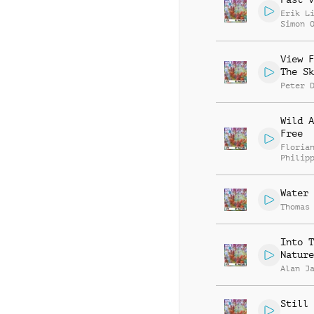
Erik L
Simon 
View F
The Sk
Peter 
Wild A
Free
Floria
Philip
Muelle
Water 
Thomas
Into T
Nature
Alan J
Still 