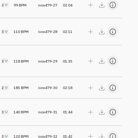
3
99
BPM
ivox479-27
02:04
3
110
BPM
ivox479-28
02:11
3
118
BPM
ivox479-29
01:35
2
185
BPM
ivox479-30
02:18
3
140
BPM
ivox479-31
01:44
3
120
BPM
ivox479-32
01:42