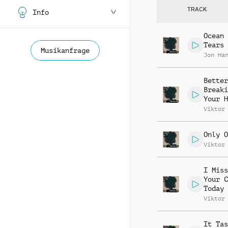
TRACK
Info
Ocean 
Tears
Musikanfrage
Jon Ha
Better
Breaki
Your H
Viktor
Only O
Viktor
I Miss
Your C
Today
Viktor
It Tas