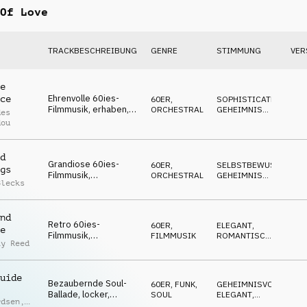
Of Love
TRACKBESCHREIBUNG
GENRE
STIMMUNG
VER
e
Ehrenvolle 60ies-
ce
60ER
,
SOPHISTICATED
,
Filmmusik, erhaben,
ORCHESTRAL
GEHEIMNISVOLL
,
des
glamourös, edel,
ELEGANT
dou
stilvoll
d
Grandiose 60ies-
60ER
,
SELBSTBEWUSST
,
gs
Filmmusik,
ORCHESTRAL
GEHEIMNISVOLL
,
Blecks
nostalgisch, stilvoll,
ELEGANT
selbstbewusst,
charmant
nd
Retro 60ies-
60ER
,
ELEGANT
,
e
Filmmusik,
FILMMUSIK
ROMANTISCH
,
ay Reed
verführerisch,
GEHEIMNISVOLL
charmantes
Spionagefilm-Flair,
uide
anmutig
Bezaubernde Soul-
60ER
,
FUNK,
GEHEIMNISVOLL
,
Ballade, locker,
SOUL
ELEGANT
,
rdsen
,
spitzbübisch,
EDGY