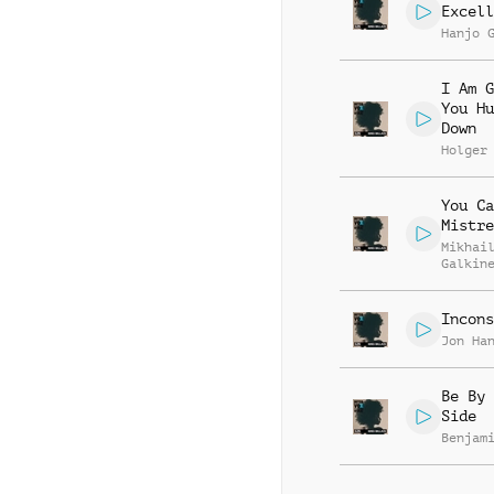
Excell
Hanjo 
I Am G
You Hu
Down
Holger
You Ca
Mistre
Mikhai
Galkin
Smith
Incons
Jon Ha
Be By 
Side
Benjam