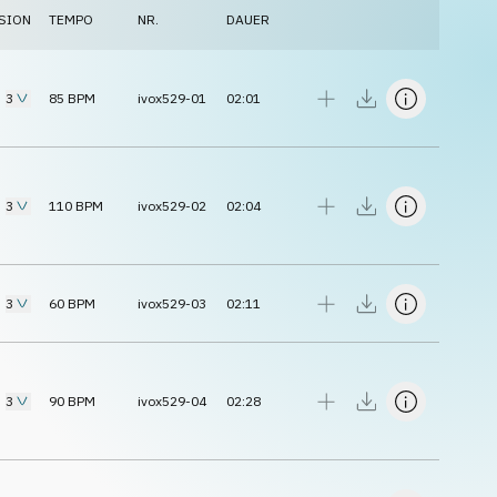
SION
TEMPO
NR.
DAUER
3
85
BPM
ivox529-01
02:01
3
110
BPM
ivox529-02
02:04
3
60
BPM
ivox529-03
02:11
3
90
BPM
ivox529-04
02:28