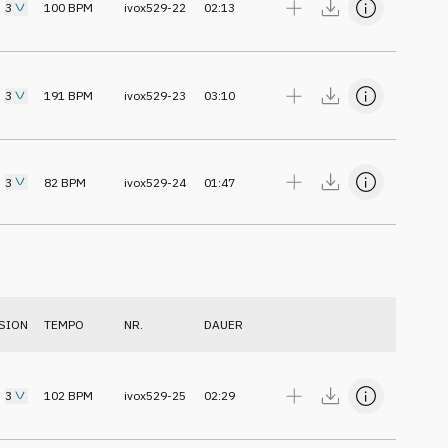
3
100
BPM
ivox529-22
02:13
3
191
BPM
ivox529-23
03:10
3
82
BPM
ivox529-24
01:47
SION
TEMPO
NR.
DAUER
3
102
BPM
ivox529-25
02:29