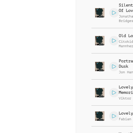
Silent
Of Lov
Jonath
Bridge
Old Lo
Citoki
Mannhe
Portra
Dusk
Jon Ha
Lovely
Memori
Viktor
Lovely
Fabian