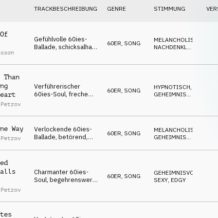
TRACKBESCHREIBUNG
GENRE
STIMMUNG
VER
Of
Gefühlvolle 60ies-
MELANCHOLISCH
,
60ER
,
SONG
Ballade, schicksalhaft,
NACHDENKLICH
,
nsson
nachdenklich,
TRAGISCH
wehmütig,
sehnsüchtig
 Than
ng
Verführerischer
HYPNOTISCH
,
60ER
,
SONG
60ies-Soul, freche
GEHEIMNISVOLL
,
eart
Verführerin, betörend,
SEXY
 Petrov
kokett
ne Way
Verlockende 60ies-
MELANCHOLISCH
,
60ER
,
SONG
Ballade, betörend,
GEHEIMNISVOLL
,
 Petrov
sinnlich, charmant,
SEXY
sündhaft
ed
alls
Charmanter 60ies-
GEHEIMNISVOLL
,
60ER
,
SONG
Soul, begehrenswert,
SEXY
,
EDGY
verschlagen,
 Petrov
selbstbewusst,
elegant
tes