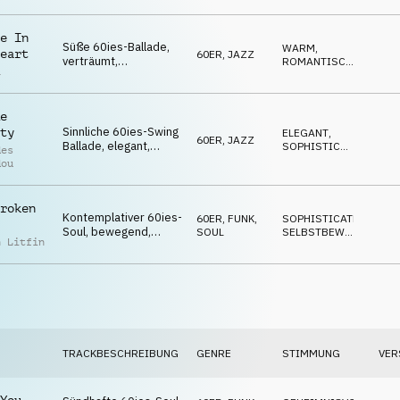
der
verführerisch
,
l
e In
Süße 60ies-Ballade,
r Sant
WARM
,
eart
60ER
,
JAZZ
verträumt,
ROMANTISCH
,
a
liebenswert, opulent,
RUHIG
verwöhnend,
betörend
e
Sinnliche 60ies-Swing
ty
ELEGANT
,
60ER
,
JAZZ
Ballade, elegant,
SOPHISTICATED
,
des
bezaubernd,
ROMANTISCH
dou
charmant, Essenz von
Carlos Jobim
roken
Kontemplativer 60ies-
60ER
,
FUNK,
SOPHISTICATED
,
Soul, bewegend,
SOUL
SELBSTBEWUSST
,
n Litfin
sanft, gefühlvoll,
GEHEIMNISVOLL
elegant
TRACKBESCHREIBUNG
GENRE
STIMMUNG
VER