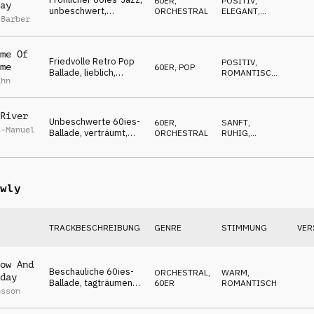
60ER
,
POSITIV
,
ay
unbeschwert,
ORCHESTRAL
ELEGANT
,
 Barber
begeistert, magisches
FRÖHLICH
Weihnachtsflair
me Of
Friedvolle Retro Pop
POSITIV
,
me
60ER
,
POP
Ballade, lieblich,
ROMANTISCH
,
ahn
verträumt,
LUFTIG
frühlingshaft,
unschuldig, zart
River
Unbeschwerte 60ies-
60ER
,
SANFT
,
t-Manuel
Ballade, verträumt,
ORCHESTRAL
RUHIG
,
davongetragen,
EMOTIONAL
friedlich, wohlfühlend
wly
TRACKBESCHREIBUNG
GENRE
STIMMUNG
VER
ow And
Beschauliche 60ies-
ORCHESTRAL
,
WARM
,
day
Ballade, tagträumend,
60ER
ROMANTISCH
nsson
verliebt, sehnsüchtig,
bezaubernd