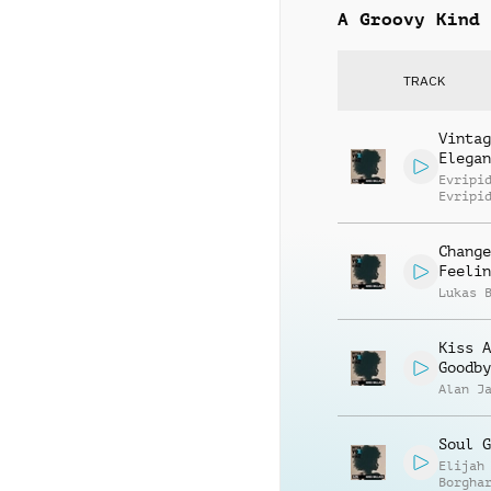
A Groovy Kind 
TRACK
Vintag
Elegan
Evripi
Evripi
Change
Feelin
Lukas 
Kiss A
Goodby
Alan J
Soul G
Elijah
Borgha