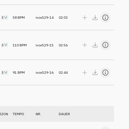
3
58
BPM
ivox529-14
02:03
3
110
BPM
ivox529-15
02:56
3
91
BPM
ivox529-16
02:44
SION
TEMPO
NR.
DAUER