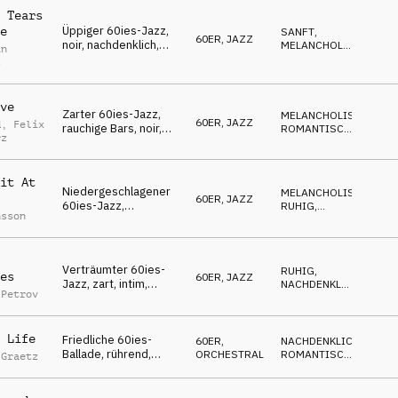
 Tears
Üppiger 60ies-Jazz,
e
SANFT
,
60ER
,
JAZZ
noir, nachdenklich,
MELANCHOLISCH
,
an
sanft, gefühlvoll,
GEHEIMNISVOLL
s
sehnsüchtig
ve
Zarter 60ies-Jazz,
MELANCHOLISCH
,
60ER
,
JAZZ
d
,
Felix
rauchige Bars, noir,
ROMANTISCH
,
rz
nachdenklich,
GEHEIMNISVOLL
sentimental
it At
Niedergeschlagener
MELANCHOLISCH
,
60ER
,
JAZZ
60ies-Jazz,
RUHIG
,
nsson
entspannt,
GEHEIMNISVOLL
nachdenklich, ruhig,
noir
Verträumter 60ies-
RUHIG
,
es
60ER
,
JAZZ
Jazz, zart, intim,
NACHDENKLICH
,
 Petrov
schwelgend,
ROMANTISCH
gefühlvoll
 Life
Friedliche 60ies-
60ER
,
NACHDENKLICH
,
Ballade, rührend,
ORCHESTRAL
ROMANTISCH
,
 Graetz
zärtlich, tiefe Liebe,
WARM
phantasievoll