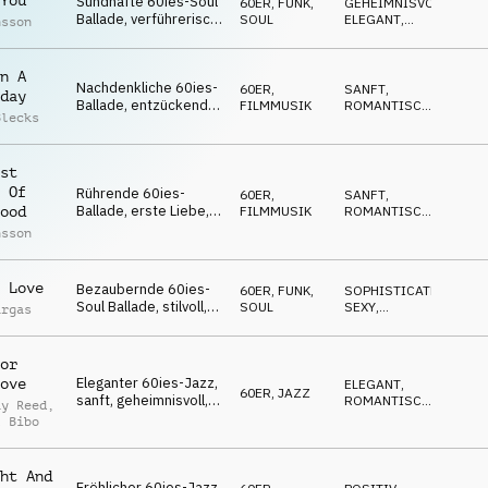
You
Sündhafte 60ies-Soul
60ER
,
FUNK,
GEHEIMNISVOLL
,
Ballade, verführerisch,
SOUL
ELEGANT
,
nsson
melancholisch,
SOPHISTICATED
zwielichtig, sanft
n A
Nachdenkliche 60ies-
60ER
,
SANFT
,
day
Ballade, entzückend,
FILMMUSIK
ROMANTISCH
,
Blecks
nostalgisch,
MAGISCH
verträumt, hinreißend
st
 Of
Rührende 60ies-
60ER
,
SANFT
,
Ballade, erste Liebe,
FILMMUSIK
ROMANTISCH
,
ood
herzerwärmend,
MAGISCH
nsson
unschuldig, lieblich
 Love
Bezaubernde 60ies-
60ER
,
FUNK,
SOPHISTICATED
,
Soul Ballade, stilvoll,
SOUL
SEXY
,
argas
verführerisch, sinnlich,
GEHEIMNISVOLL
feurig
or
Eleganter 60ies-Jazz,
ove
ELEGANT
,
60ER
,
JAZZ
sanft, geheimnisvoll,
ROMANTISCH
,
ay Reed
,
verführerisch,
SEXY
l Bibo
charmant
ht And
Fröhlicher 60ies-Jazz,