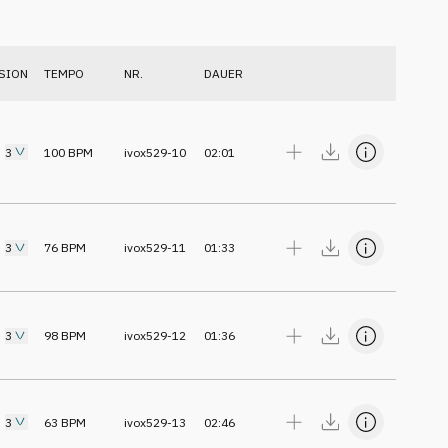
SION
TEMPO
NR.
DAUER
3
100
BPM
ivox529-10
02:01
3
76
BPM
ivox529-11
01:33
3
98
BPM
ivox529-12
01:36
3
63
BPM
ivox529-13
02:46