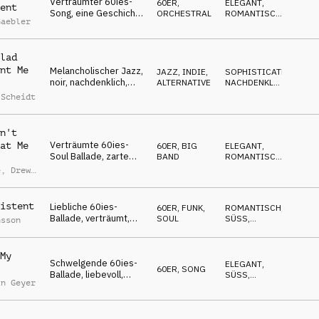
Verträumter 60ies-
60ER
,
ELEGANT
,
ent
Song, eine Geschichte
ORCHESTRAL
ROMANTISCH
,
Gaebler
über die gute alte
FRÖHLICH
Gastronomie &
kulinarische
lad
Meisterwerke
nt Me
Melancholischer Jazz,
JAZZ
,
INDIE,
SOPHISTICATED
,
noir, nachdenklich,
ALTERNATIVE
NACHDENKLICH
,
winterliche New
ROMANTISCH
 Scheidt
Yorker Nächte
n't
Verträumte 60ies-
at Me
60ER
,
BIG
ELEGANT
,
Soul Ballade, zarte
BAND
ROMANTISCH
,
l
Trennung, rührselig,
NACHDENKLICH
e
,
Drew
selbstbewusst
istent
Liebliche 60ies-
60ER
,
FUNK,
ROMANTISCH
,
Ballade, verträumt,
SOUL
SÜSS
,
nsson
liebevoll, zärtlich,
ELEGANT
fürsorglich
My
Schwelgende 60ies-
ELEGANT
,
60ER
,
SONG
Ballade, liebevoll,
SÜSS
,
in Geyer
blühend, liebkosend,
ROMANTISCH
sinnlich