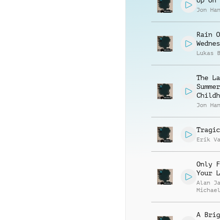
Up On 
Jon Ha
Rain O
Wednes
Lukas 
The La
Summer
Childh
Jon Ha
Tragic
Erik V
Only F
Your L
Alan J
Michae
A Brig