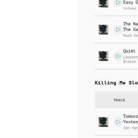
Easy D
Volker
The Na
The Ga
Mark K
Quiet 
Lauren
Bleton
Killing Me Slo
TRACK
Tomorr
Yester
Jon Ha