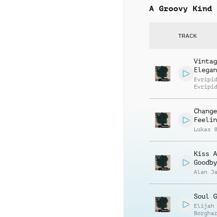
A Groovy Kind 
TRACK
Vintag
Elegan
Evripi
Evripi
Change
Feelin
Lukas 
Kiss A
Goodby
Alan J
Soul G
Elijah
Borgha