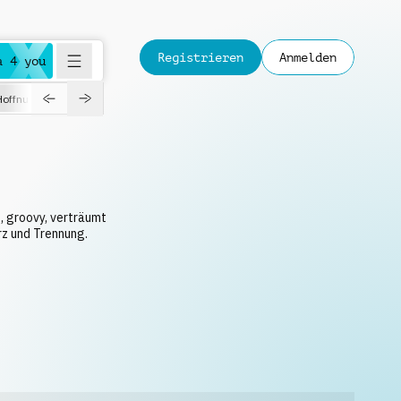
Registrieren
Anmelden
a 4 you
Hoffnungsvoll
Dokumentation
Verspielt
Fashion
Jazz
, groovy, verträumt
rz und Trennung.