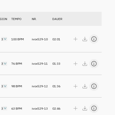
SION
TEMPO
NR.
DAUER
3
100
BPM
ivox529-10
02:01
3
76
BPM
ivox529-11
01:33
3
98
BPM
ivox529-12
01:36
3
63
BPM
ivox529-13
02:46