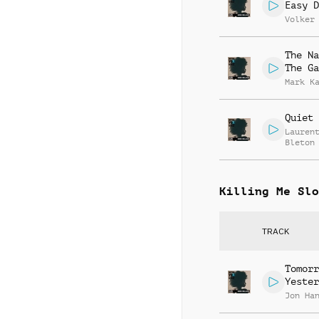
Easy D
Volker
The Na
The Ga
Mark K
Quiet 
Lauren
Bleton
Killing Me Slo
TRACK
Tomorr
Yester
Jon Ha