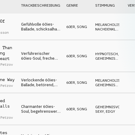
TRACKBESCHREIBUNG
GENRE
STIMMUNG
VER
Of
Gefühlvolle 60ies-
MELANCHOLISCH
,
60ER
,
SONG
Ballade, schicksalhaft,
NACHDENKLICH
,
nsson
nachdenklich,
TRAGISCH
wehmütig,
sehnsüchtig
 Than
ng
Verführerischer
HYPNOTISCH
,
60ER
,
SONG
60ies-Soul, freche
GEHEIMNISVOLL
,
eart
Verführerin, betörend,
SEXY
 Petrov
kokett
ne Way
Verlockende 60ies-
MELANCHOLISCH
,
60ER
,
SONG
Ballade, betörend,
GEHEIMNISVOLL
,
 Petrov
sinnlich, charmant,
SEXY
sündhaft
ed
alls
Charmanter 60ies-
GEHEIMNISVOLL
,
60ER
,
SONG
Soul, begehrenswert,
SEXY
,
EDGY
verschlagen,
 Petrov
selbstbewusst,
elegant
tes