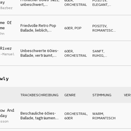
60ER
,
POSITIV
,
ay
unbeschwert,
ORCHESTRAL
ELEGANT
,
 Barber
begeistert, magisches
FRÖHLICH
Weihnachtsflair
me Of
Friedvolle Retro Pop
POSITIV
,
me
60ER
,
POP
Ballade, lieblich,
ROMANTISCH
,
ahn
verträumt,
LUFTIG
frühlingshaft,
unschuldig, zart
River
Unbeschwerte 60ies-
60ER
,
SANFT
,
t-Manuel
Ballade, verträumt,
ORCHESTRAL
RUHIG
,
davongetragen,
EMOTIONAL
friedlich, wohlfühlend
wly
TRACKBESCHREIBUNG
GENRE
STIMMUNG
VER
ow And
Beschauliche 60ies-
ORCHESTRAL
,
WARM
,
day
Ballade, tagträumend,
60ER
ROMANTISCH
nsson
verliebt, sehnsüchtig,
bezaubernd