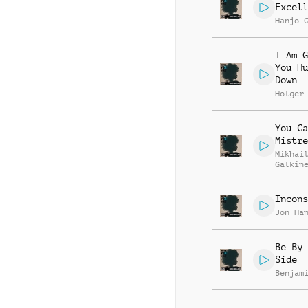
Excell
Hanjo 
I Am G
You Hu
Down
Holger
You Ca
Mistre
Mikhai
Galkin
Smith
Incons
Jon Ha
Be By 
Side
Benjam