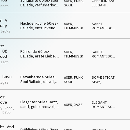
You
Sündhafte 60ies-Soul
60ER
,
FUNK,
GEHEIMNISVOLL
,
Ballade, verführerisch,
SOUL
ELEGANT
,
nsson
melancholisch,
SOPHISTICATED
zwielichtig, sanft
n A
Nachdenkliche 60ies-
60ER
,
SANFT
,
day
Ballade, entzückend,
FILMMUSIK
ROMANTISCH
,
Blecks
nostalgisch,
MAGISCH
verträumt, hinreißend
st
 Of
Rührende 60ies-
60ER
,
SANFT
,
Ballade, erste Liebe,
FILMMUSIK
ROMANTISCH
,
ood
herzerwärmend,
MAGISCH
nsson
unschuldig, lieblich
 Love
Bezaubernde 60ies-
60ER
,
FUNK,
SOPHISTICATED
,
Soul Ballade, stilvoll,
SOUL
SEXY
,
argas
verführerisch, sinnlich,
GEHEIMNISVOLL
feurig
or
Eleganter 60ies-Jazz,
ove
ELEGANT
,
60ER
,
JAZZ
sanft, geheimnisvoll,
ROMANTISCH
,
ay Reed
,
verführerisch,
SEXY
l Bibo
charmant
ht And
Fröhlicher 60ies-Jazz,