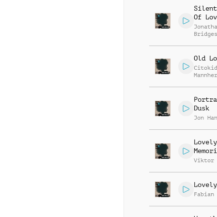
Silent
Of Lov
Jonath
Bridge
Old Lo
Citoki
Mannhe
Portra
Dusk
Jon Ha
Lovely
Memori
Viktor
Lovely
Fabian