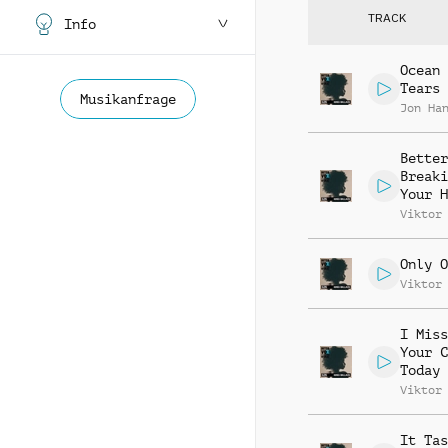
TRACK
Info
Ocean 
Tears
Musikanfrage
Jon Ha
Better
Breaki
Your H
Viktor
Only O
Viktor
I Miss
Your C
Today
Viktor
It Tas