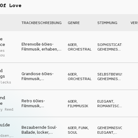
Of Love
TRACKBESCHREIBUNG
GENRE
STIMMUNG
VER
e
Ehrenvolle 60ies-
ce
60ER
,
SOPHISTICATED
,
Filmmusik, erhaben,
ORCHESTRAL
GEHEIMNISVOLL
,
des
glamourös, edel,
ELEGANT
dou
stilvoll
d
Grandiose 60ies-
60ER
,
SELBSTBEWUSST
,
gs
Filmmusik,
ORCHESTRAL
GEHEIMNISVOLL
,
Blecks
nostalgisch, stilvoll,
ELEGANT
selbstbewusst,
charmant
nd
Retro 60ies-
60ER
,
ELEGANT
,
e
Filmmusik,
FILMMUSIK
ROMANTISCH
,
ay Reed
verführerisch,
GEHEIMNISVOLL
charmantes
Spionagefilm-Flair,
uide
anmutig
Bezaubernde Soul-
60ER
,
FUNK,
GEHEIMNISVOLL
,
Ballade, locker,
SOUL
ELEGANT
,
rdsen
,
spitzbübisch,
EDGY