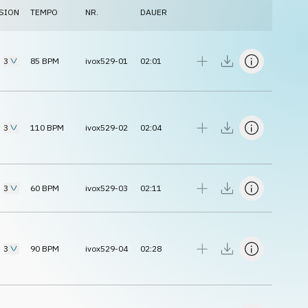
SION
TEMPO
NR.
DAUER
3
85
BPM
ivox529-01
02:01
3
110
BPM
ivox529-02
02:04
3
60
BPM
ivox529-03
02:11
3
90
BPM
ivox529-04
02:28