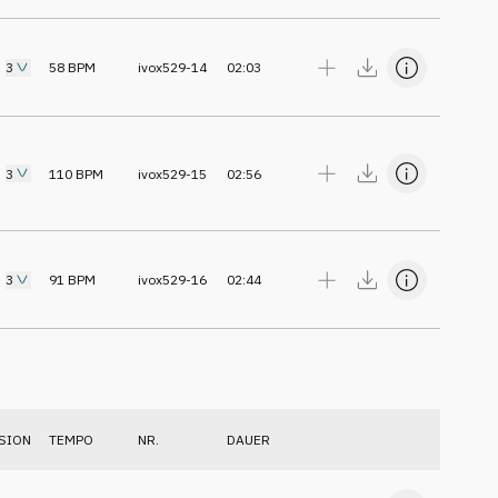
3
58
BPM
ivox529-14
02:03
3
110
BPM
ivox529-15
02:56
3
91
BPM
ivox529-16
02:44
SION
TEMPO
NR.
DAUER