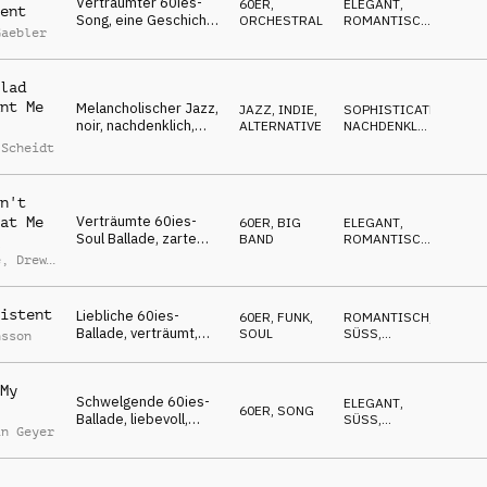
Verträumter 60ies-
60ER
,
ELEGANT
,
ent
Song, eine Geschichte
ORCHESTRAL
ROMANTISCH
,
Gaebler
über die gute alte
FRÖHLICH
Gastronomie &
kulinarische
lad
Meisterwerke
nt Me
Melancholischer Jazz,
JAZZ
,
INDIE,
SOPHISTICATED
,
noir, nachdenklich,
ALTERNATIVE
NACHDENKLICH
,
winterliche New
ROMANTISCH
 Scheidt
Yorker Nächte
n't
Verträumte 60ies-
at Me
60ER
,
BIG
ELEGANT
,
Soul Ballade, zarte
BAND
ROMANTISCH
,
l
Trennung, rührselig,
NACHDENKLICH
e
,
Drew
selbstbewusst
istent
Liebliche 60ies-
60ER
,
FUNK,
ROMANTISCH
,
Ballade, verträumt,
SOUL
SÜSS
,
nsson
liebevoll, zärtlich,
ELEGANT
fürsorglich
My
Schwelgende 60ies-
ELEGANT
,
60ER
,
SONG
Ballade, liebevoll,
SÜSS
,
in Geyer
blühend, liebkosend,
ROMANTISCH
sinnlich