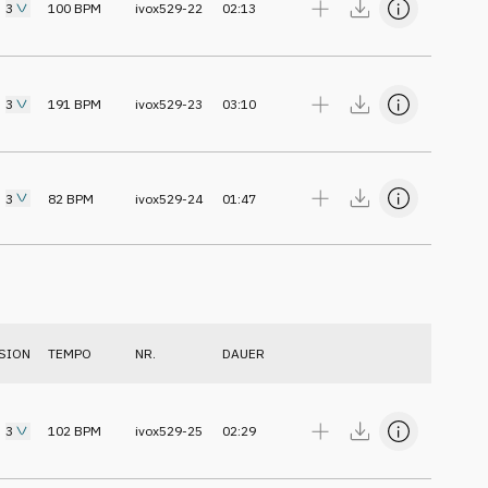
3
100
BPM
ivox529-22
02:13
3
191
BPM
ivox529-23
03:10
3
82
BPM
ivox529-24
01:47
SION
TEMPO
NR.
DAUER
3
102
BPM
ivox529-25
02:29