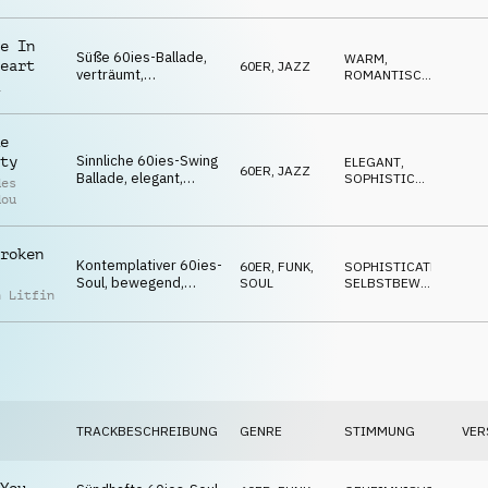
der
verführerisch
,
l
e In
Süße 60ies-Ballade,
r Sant
WARM
,
eart
60ER
,
JAZZ
verträumt,
ROMANTISCH
,
a
liebenswert, opulent,
RUHIG
verwöhnend,
betörend
e
Sinnliche 60ies-Swing
ty
ELEGANT
,
60ER
,
JAZZ
Ballade, elegant,
SOPHISTICATED
,
des
bezaubernd,
ROMANTISCH
dou
charmant, Essenz von
Carlos Jobim
roken
Kontemplativer 60ies-
60ER
,
FUNK,
SOPHISTICATED
,
Soul, bewegend,
SOUL
SELBSTBEWUSST
,
n Litfin
sanft, gefühlvoll,
GEHEIMNISVOLL
elegant
TRACKBESCHREIBUNG
GENRE
STIMMUNG
VER