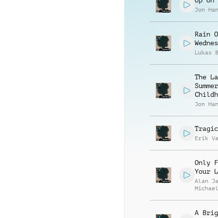
Up On 
Jon Ha
Rain O
Wednes
Lukas 
The La
Summer
Childh
Jon Ha
Tragic
Erik V
Only F
Your L
Alan J
Michae
A Brig