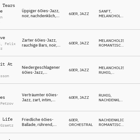
 Tears
Üppiger 60ies-Jazz,
e
SANFT
,
60ER
,
JAZZ
noir, nachdenklich,
MELANCHOLISCH
,
an
sanft, gefühlvoll,
GEHEIMNISVOLL
s
sehnsüchtig
ve
Zarter 60ies-Jazz,
MELANCHOLISCH
,
60ER
,
JAZZ
d
,
Felix
rauchige Bars, noir,
ROMANTISCH
,
rz
nachdenklich,
GEHEIMNISVOLL
sentimental
it At
Niedergeschlagener
MELANCHOLISCH
,
60ER
,
JAZZ
60ies-Jazz,
RUHIG
,
nsson
entspannt,
GEHEIMNISVOLL
nachdenklich, ruhig,
noir
Verträumter 60ies-
RUHIG
,
es
60ER
,
JAZZ
Jazz, zart, intim,
NACHDENKLICH
,
 Petrov
schwelgend,
ROMANTISCH
gefühlvoll
 Life
Friedliche 60ies-
60ER
,
NACHDENKLICH
,
Ballade, rührend,
ORCHESTRAL
ROMANTISCH
,
 Graetz
zärtlich, tiefe Liebe,
WARM
phantasievoll