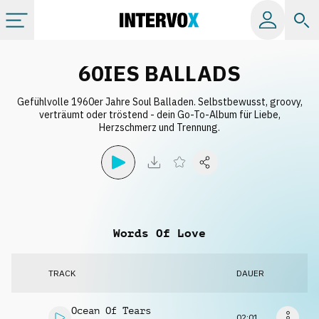
Kategorien
60IES BALLADS
Gefühlvolle 1960er Jahre Soul Balladen. Selbstbewusst, groovy,
Alle Alben
verträumt oder tröstend - dein Go-To-Album für Liebe,
Herzschmerz und Trennung.
Labels
Playlists
Words Of Love
Lizenzen
TRACK
DAUER
Info
Ocean Of Tears
02:01