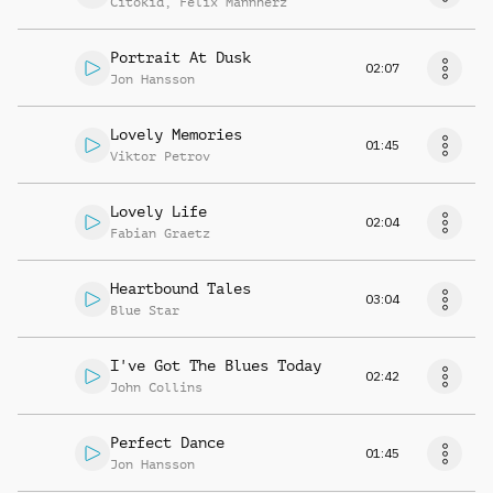
Citokid
,
Felix Mannherz
Portrait At Dusk
02:07
Jon Hansson
Lovely Memories
01:45
Viktor Petrov
Lovely Life
02:04
Fabian Graetz
Heartbound Tales
03:04
Blue Star
I've Got The Blues Today
02:42
John Collins
Perfect Dance
01:45
Jon Hansson