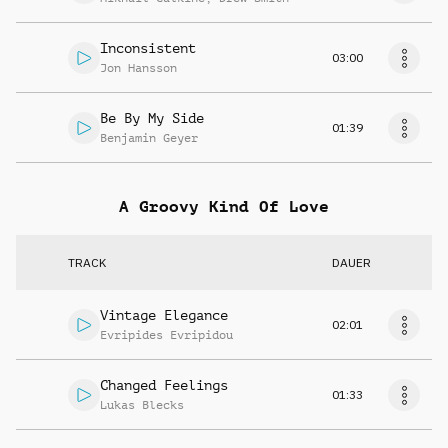
Inconsistent
03:00
Jon Hansson
Be By My Side
01:39
Benjamin Geyer
A Groovy Kind Of Love
TRACK
DAUER
Vintage Elegance
02:01
Evripides Evripidou
Changed Feelings
01:33
Lukas Blecks