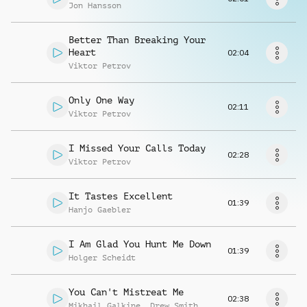
Musikanfrage
Jon Hansson
Better Than Breaking Your
Heart
02:04
Viktor Petrov
Only One Way
02:11
Viktor Petrov
I Missed Your Calls Today
02:28
Viktor Petrov
It Tastes Excellent
01:39
Hanjo Gaebler
I Am Glad You Hunt Me Down
01:39
Holger Scheidt
You Can't Mistreat Me
02:38
Mikhail Galkine
,
Drew Smith