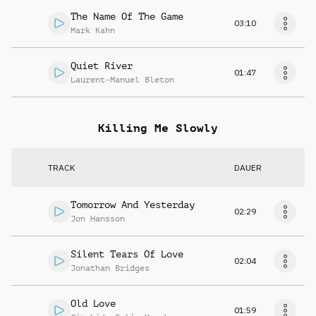
The Name Of The Game
03:10
Mark Kahn
Quiet River
01:47
Laurent-Manuel Bleton
Killing Me Slowly
TRACK
DAUER
Tomorrow And Yesterday
02:29
Jon Hansson
Silent Tears Of Love
02:04
Jonathan Bridges
Old Love
01:59