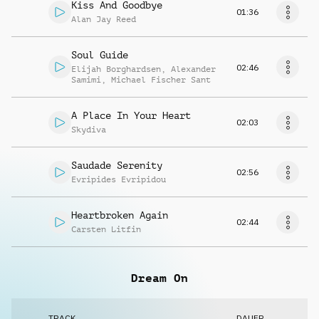
Kiss And Goodbye
01:36
Alan Jay Reed
Soul Guide
02:46
Elijah Borghardsen
,
Alexander
Samimi
,
Michael Fischer Sant
A Place In Your Heart
02:03
Skydiva
Saudade Serenity
02:56
Evripides Evripidou
Heartbroken Again
02:44
Carsten Litfin
Dream On
TRACK
DAUER