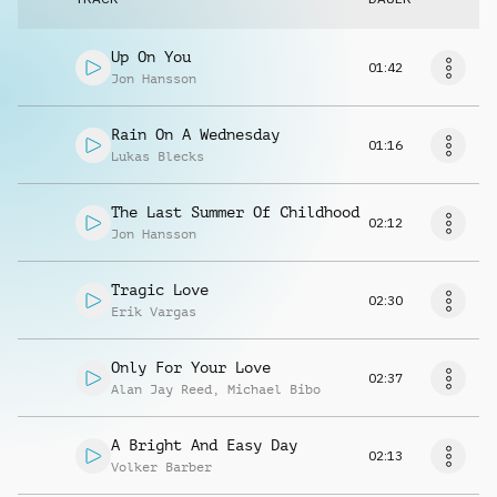
Up On You
01:42
Jon Hansson
Rain On A Wednesday
01:16
Lukas Blecks
The Last Summer Of Childhood
02:12
Jon Hansson
Tragic Love
02:30
Erik Vargas
Only For Your Love
02:37
Alan Jay Reed
,
Michael Bibo
A Bright And Easy Day
02:13
Volker Barber