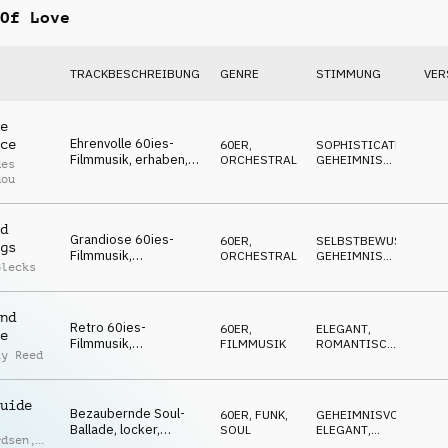
Of Love
TRACKBESCHREIBUNG
GENRE
STIMMUNG
VER
e
Ehrenvolle 60ies-
ce
60ER
,
SOPHISTICATED
,
Filmmusik, erhaben,
ORCHESTRAL
GEHEIMNISVOLL
,
des
glamourös, edel,
ELEGANT
dou
stilvoll
d
Grandiose 60ies-
60ER
,
SELBSTBEWUSST
,
gs
Filmmusik,
ORCHESTRAL
GEHEIMNISVOLL
,
Blecks
nostalgisch, stilvoll,
ELEGANT
selbstbewusst,
charmant
nd
Retro 60ies-
60ER
,
ELEGANT
,
e
Filmmusik,
FILMMUSIK
ROMANTISCH
,
ay Reed
verführerisch,
GEHEIMNISVOLL
charmantes
Spionagefilm-Flair,
uide
anmutig
Bezaubernde Soul-
60ER
,
FUNK,
GEHEIMNISVOLL
,
Ballade, locker,
SOUL
ELEGANT
,
rdsen
,
spitzbübisch,
EDGY