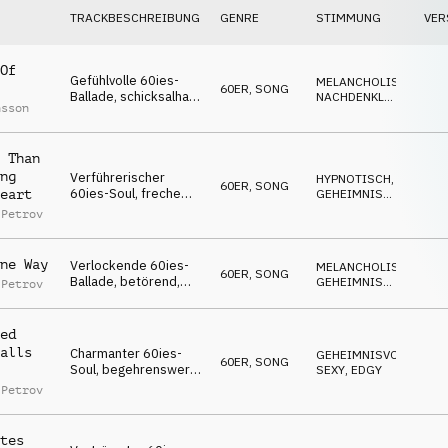
TRACKBESCHREIBUNG
GENRE
STIMMUNG
VER
Of
Gefühlvolle 60ies-
MELANCHOLISCH
,
60ER
,
SONG
Ballade, schicksalhaft,
NACHDENKLICH
,
nsson
nachdenklich,
TRAGISCH
wehmütig,
sehnsüchtig
 Than
ng
Verführerischer
HYPNOTISCH
,
60ER
,
SONG
60ies-Soul, freche
GEHEIMNISVOLL
,
eart
Verführerin, betörend,
SEXY
 Petrov
kokett
ne Way
Verlockende 60ies-
MELANCHOLISCH
,
60ER
,
SONG
Ballade, betörend,
GEHEIMNISVOLL
,
 Petrov
sinnlich, charmant,
SEXY
sündhaft
ed
alls
Charmanter 60ies-
GEHEIMNISVOLL
,
60ER
,
SONG
Soul, begehrenswert,
SEXY
,
EDGY
verschlagen,
 Petrov
selbstbewusst,
elegant
tes