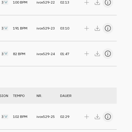
3
100
BPM
ivox529-22
02:13
3
191
BPM
ivox529-23
03:10
3
82
BPM
ivox529-24
01:47
SION
TEMPO
NR.
DAUER
3
102
BPM
ivox529-25
02:29