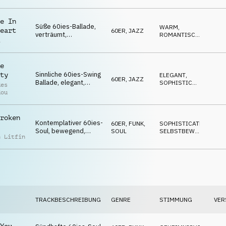
der
verführerisch
,
l
e In
Süße 60ies-Ballade,
r Sant
WARM
,
eart
60ER
,
JAZZ
verträumt,
ROMANTISCH
,
a
liebenswert, opulent,
RUHIG
verwöhnend,
betörend
e
Sinnliche 60ies-Swing
ty
ELEGANT
,
60ER
,
JAZZ
Ballade, elegant,
SOPHISTICATED
,
des
bezaubernd,
ROMANTISCH
dou
charmant, Essenz von
Carlos Jobim
roken
Kontemplativer 60ies-
60ER
,
FUNK,
SOPHISTICATED
,
Soul, bewegend,
SOUL
SELBSTBEWUSST
,
n Litfin
sanft, gefühlvoll,
GEHEIMNISVOLL
elegant
TRACKBESCHREIBUNG
GENRE
STIMMUNG
VER