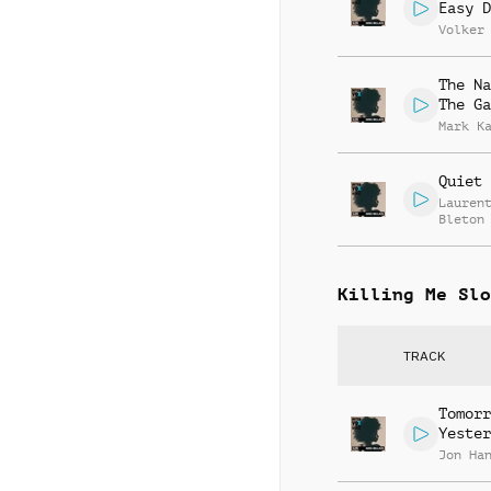
Easy D
Volker
The Na
The Ga
Mark K
Quiet 
Lauren
Bleton
Killing Me Slo
TRACK
Tomorr
Yester
Jon Ha