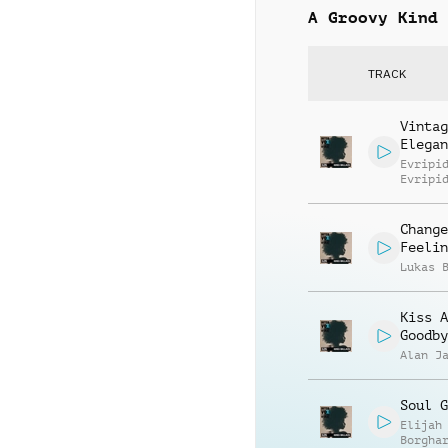
A Groovy Kind 
TRACK
Vintag
Elegan
Evripi
Evripi
Change
Feelin
Lukas 
Kiss A
Goodby
Alan J
Soul G
Elijah
Borgha