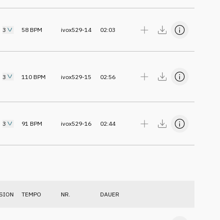
3
58
BPM
ivox529-14
02:03
3
110
BPM
ivox529-15
02:56
3
91
BPM
ivox529-16
02:44
SION
TEMPO
NR.
DAUER