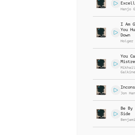
Excell
Hanjo 
I Am G
You Hu
Down
Holger
You Ca
Mistre
Mikhai
Galkin
Smith
Incons
Jon Ha
Be By 
Side
Benjam