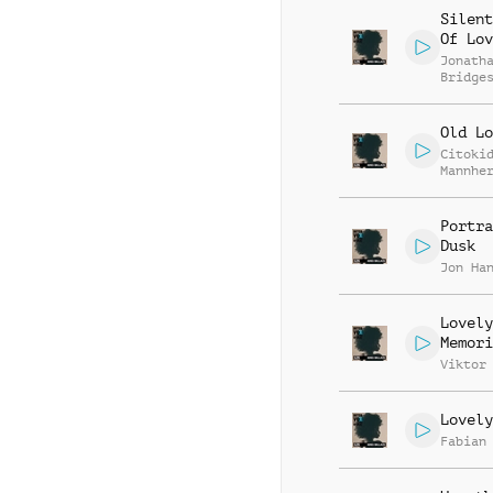
Silent
Of Lov
Jonath
Bridge
Old Lo
Citoki
Mannhe
Portra
Dusk
Jon Ha
Lovely
Memori
Viktor
Lovely
Fabian