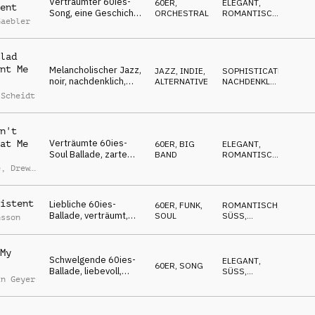
Verträumter 60ies-
60ER
,
ELEGANT
,
ent
Song, eine Geschichte
ORCHESTRAL
ROMANTISCH
,
Gaebler
über die gute alte
FRÖHLICH
Gastronomie &
kulinarische
lad
Meisterwerke
nt Me
Melancholischer Jazz,
JAZZ
,
INDIE,
SOPHISTICATED
,
noir, nachdenklich,
ALTERNATIVE
NACHDENKLICH
,
winterliche New
ROMANTISCH
 Scheidt
Yorker Nächte
n't
Verträumte 60ies-
at Me
60ER
,
BIG
ELEGANT
,
Soul Ballade, zarte
BAND
ROMANTISCH
,
l
Trennung, rührselig,
NACHDENKLICH
e
,
Drew
selbstbewusst
istent
Liebliche 60ies-
60ER
,
FUNK,
ROMANTISCH
,
Ballade, verträumt,
SOUL
SÜSS
,
nsson
liebevoll, zärtlich,
ELEGANT
fürsorglich
My
Schwelgende 60ies-
ELEGANT
,
60ER
,
SONG
Ballade, liebevoll,
SÜSS
,
in Geyer
blühend, liebkosend,
ROMANTISCH
sinnlich