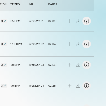
SION
TEMPO
NR.
DAUER
3
85
BPM
ivox529-01
02:01
3
110
BPM
ivox529-02
02:04
3
60
BPM
ivox529-03
02:11
3
90
BPM
ivox529-04
02:28