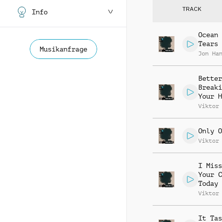
TRACK
Info
Ocean 
Tears
Musikanfrage
Jon Ha
Better
Breaki
Your H
Viktor
Only O
Viktor
I Miss
Your C
Today
Viktor
It Tas