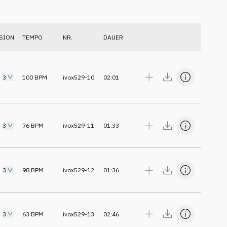
SION
TEMPO
NR.
DAUER
3
100
BPM
ivox529-10
02:01
3
76
BPM
ivox529-11
01:33
3
98
BPM
ivox529-12
01:36
3
63
BPM
ivox529-13
02:46