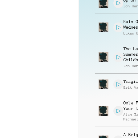
Up On 
Jon Ha
Rain O
Wednes
Lukas 
The La
Summer
Childh
Jon Ha
Tragic
Erik V
Only F
Your L
Alan J
Michae
A Brig