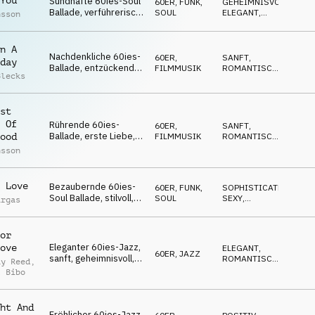
You
Sündhafte 60ies-Soul
60ER
,
FUNK,
GEHEIMNISVOLL
,
Ballade, verführerisch,
SOUL
ELEGANT
,
nsson
melancholisch,
SOPHISTICATED
zwielichtig, sanft
n A
Nachdenkliche 60ies-
60ER
,
SANFT
,
day
Ballade, entzückend,
FILMMUSIK
ROMANTISCH
,
Blecks
nostalgisch,
MAGISCH
verträumt, hinreißend
st
 Of
Rührende 60ies-
60ER
,
SANFT
,
Ballade, erste Liebe,
FILMMUSIK
ROMANTISCH
,
ood
herzerwärmend,
MAGISCH
nsson
unschuldig, lieblich
 Love
Bezaubernde 60ies-
60ER
,
FUNK,
SOPHISTICATED
,
Soul Ballade, stilvoll,
SOUL
SEXY
,
argas
verführerisch, sinnlich,
GEHEIMNISVOLL
feurig
or
Eleganter 60ies-Jazz,
ove
ELEGANT
,
60ER
,
JAZZ
sanft, geheimnisvoll,
ROMANTISCH
,
ay Reed
,
verführerisch,
SEXY
l Bibo
charmant
ht And
Fröhlicher 60ies-Jazz,