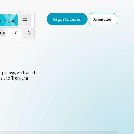
Registrieren
Anmelden
a 4 you
Hoffnungsvoll
Dokumentation
Verspielt
Fashion
Jazz
, groovy, verträumt
rz und Trennung.