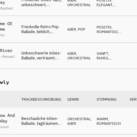
60ER
,
POSITIV
,
ay
unbeschwert,
ORCHESTRAL
ELEGANT
,
 Barber
begeistert, magisches
FRÖHLICH
Weihnachtsflair
me Of
Friedvolle Retro Pop
POSITIV
,
me
60ER
,
POP
Ballade, lieblich,
ROMANTISCH
,
ahn
verträumt,
LUFTIG
frühlingshaft,
unschuldig, zart
River
Unbeschwerte 60ies-
60ER
,
SANFT
,
t-Manuel
Ballade, verträumt,
ORCHESTRAL
RUHIG
,
davongetragen,
EMOTIONAL
friedlich, wohlfühlend
wly
TRACKBESCHREIBUNG
GENRE
STIMMUNG
VER
ow And
Beschauliche 60ies-
ORCHESTRAL
,
WARM
,
day
Ballade, tagträumend,
60ER
ROMANTISCH
nsson
verliebt, sehnsüchtig,
bezaubernd