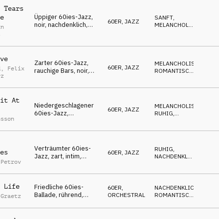
 Tears
Üppiger 60ies-Jazz,
e
SANFT
,
60ER
,
JAZZ
noir, nachdenklich,
MELANCHOLISCH
,
an
sanft, gefühlvoll,
GEHEIMNISVOLL
s
sehnsüchtig
ve
Zarter 60ies-Jazz,
MELANCHOLISCH
,
60ER
,
JAZZ
d
,
Felix
rauchige Bars, noir,
ROMANTISCH
,
rz
nachdenklich,
GEHEIMNISVOLL
sentimental
it At
Niedergeschlagener
MELANCHOLISCH
,
60ER
,
JAZZ
60ies-Jazz,
RUHIG
,
nsson
entspannt,
GEHEIMNISVOLL
nachdenklich, ruhig,
noir
Verträumter 60ies-
RUHIG
,
es
60ER
,
JAZZ
Jazz, zart, intim,
NACHDENKLICH
,
 Petrov
schwelgend,
ROMANTISCH
gefühlvoll
 Life
Friedliche 60ies-
60ER
,
NACHDENKLICH
,
Ballade, rührend,
ORCHESTRAL
ROMANTISCH
,
 Graetz
zärtlich, tiefe Liebe,
WARM
phantasievoll