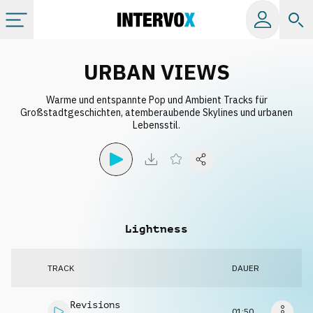
Kategorien
URBAN VIEWS
Warme und entspannte Pop und Ambient Tracks für
Alle Alben
Großstadtgeschichten, atemberaubende Skylines und urbanen
Lebensstil.
Labels
Playlists
Lightness
Lizenzen
TRACK
DAUER
Info
Revisions
01:50