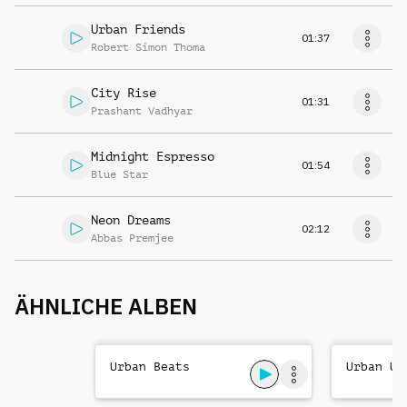
Urban Friends
01:37
Robert Simon Thoma
City Rise
01:31
Prashant Vadhyar
Midnight Espresso
01:54
Blue Star
Neon Dreams
02:12
Abbas Premjee
ÄHNLICHE ALBEN
Urban Beats
Urban Un