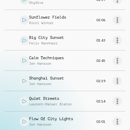
Skydiva
Sunflower Fields
02:06
Ricci Winter
Big City Sunset
01:43
Felix Mannherz
Calm Techniques
02:45
Jon Hansson
Shanghai Sunset
02:19
Jon Hansson
Quiet Streets
02:14
Laurent-Manuel Bleton
Flow Of City Lights
02:01
Jon Hansson