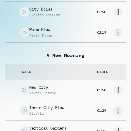
City Bliss
01:58
Florian Thaller
Warm Flow
02:19
Felix Thoma
A New Morning
TRACK
DAUER
New City
01:50
Viktor Petrov
Inner City Flow
01:29
Citokid
Vertical Gardens
01:36