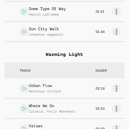
Some Type Of Way
01:51
Martin Laflamme
Sun City Walk
01:44
Johannes Huppertz
Warming Light
TRACK
DAUER
Urban Flow
02:24
Matthias Ullrich
Where We Go
01:50
Citokid
,
Felix Mannherz
Values
01:59