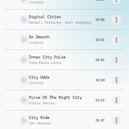
Musikanfrage
Citokid
Digital Cities
02:06
Randall McGravey
,
Emil Hoegberg
So Smooth
02:11
Citokid
Inner City Pulse
01:55
Juha-Pekka Linna
City Odds
01:58
Citokid
Pulse Of The Night City
02:22
Viktor Petrov
City Ride
01:47
Jon Hansson