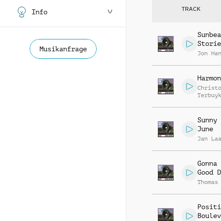
TRACK
Info
Sunbea
Storie
Musikanfrage
Jon Ha
Harmon
Christ
Terbuy
Sunny 
June
Jan La
Gonna 
Good D
Thomas
Positi
Boulev