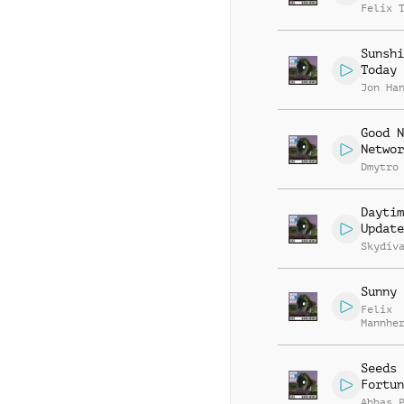
Felix 
Sunshi
Today
Jon Ha
Good N
Networ
Dmytro
Daytim
Update
Skydiv
Sunny 
Felix
Mannhe
Daniel
Breide
Seeds 
Fortun
Abbas 