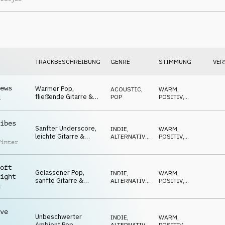
Streicher, verträumt,
LUFTIG
wertschätzend
TRACKBESCHREIBUNG
GENRE
STIMMUNG
VER
ews
Warmer Pop,
ACOUSTIC
,
WARM
,
fließende Gitarre &
POP
POSITIV
,
d
Synths, unbeschwert,
OPTIMISTISCH
sonnig, gut gelaunt
ibes
Sanfter Underscore,
INDIE,
WARM
,
leichte Gitarre &
ALTERNATIVE
,
POSITIV
,
Winter
Klavier, optimistisch,
POP
RUHIG
hoffnungsvolle
Geschichten
oft
Gelassener Pop,
INDIE,
WARM
,
ight
sanfte Gitarre &
ALTERNATIVE
,
POSITIV
,
d
Flächen, unbeschwert,
POP
RUHIG
verträumt, gut gelaunt
ve
Unbeschwerter
INDIE,
WARM
,
Ambient Pop,
ALTERNATIVE
,
POSITIV
,