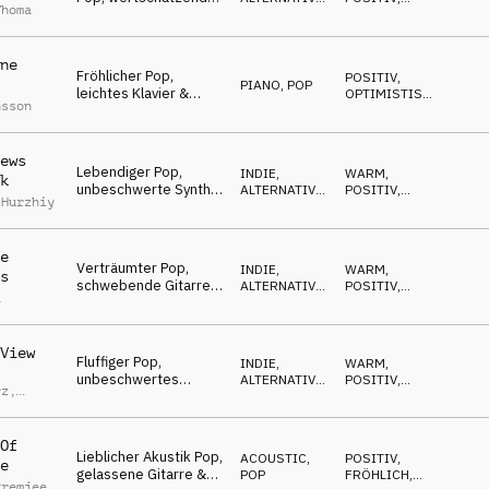
Thoma
Gitarren & Klavier,
POP
UPLIFTING
sanft, gut gelaunt
ne
Fröhlicher Pop,
POSITIV
,
PIANO
,
POP
leichtes Klavier &
OPTIMISTISCH
,
nsson
Synths, gleitend,
WARM
positiv,
aufgeschlossen
ews
Lebendiger Pop,
INDIE,
WARM
,
k
unbeschwerte Synths,
ALTERNATIVE
,
POSITIV
,
 Hurzhiy
Gitarre & Klavier,
POP
OPTIMISTISCH
frühlingshaft,
genießerisch,
e
glücklich
Verträumter Pop,
INDIE,
WARM
,
s
schwebende Gitarre
ALTERNATIVE
,
POSITIV
,
a
& Flächen,
POP
OPTIMISTISCH
nostalgisch,
erfreulich, fröhlich
View
Fluffiger Pop,
INDIE,
WARM
,
unbeschwertes
ALTERNATIVE
,
POSITIV
,
rz
,
Klavier, Gitarre &
POP
LUFTIG
Synths, entspannt, gut
nbach
gelaunt
Of
Lieblicher Akustik Pop,
ACOUSTIC
,
POSITIV
,
e
gelassene Gitarre &
POP
FRÖHLICH
,
Premjee