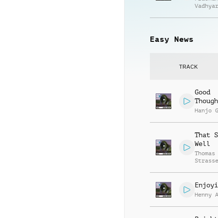
Vadhya
Easy News
TRACK
Good
Though
Hanjo 
That S
Well
Thomas
Strass
Enjoyi
Henny 