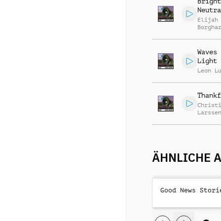
Bright
Neutra
Elijah
Borgha
Waves 
Light
Leon L
Thankf
Christ
Larsse
ÄHNLICHE 
Good News Stori