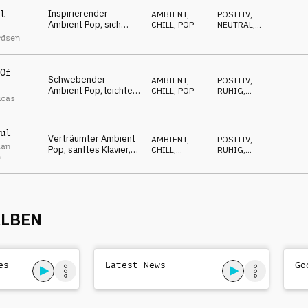
Inspirierender
l
AMBIENT,
POSITIV
,
Ambient Pop, sich
CHILL
,
POP
NEUTRAL
,
wiederholende
LUFTIG
rdsen
Gitarren & Klavier,
fantasievoll, ruhig
Of
Schwebender
AMBIENT,
POSITIV
,
Ambient Pop, leichte
CHILL
,
POP
RUHIG
,
ucas
Flächen & Klavier,
WARM
zufrieden, glücklich
ul
Verträumter Ambient
AMBIENT,
POSITIV
,
ian
Pop, sanftes Klavier,
CHILL
,
RUHIG
,
n
Marimba & Streicher,
ATMOSPHERE
OPTIMISTISCH
bescheiden,
wertschätzend
ALBEN
es
Latest News
Go