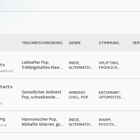
Gitarren, gelassen,
POP
OPTIMISTISCH
r
genießend
TRACKBESCHREIBUNG
GENRE
STIMMUNG
VER
Lebhafter Pop,
INDIE,
UPLIFTING
,
ts
frühlingshaftes Klavier
ALTERNATIVE
,
FRÖHLICH
,
Gaebler
& Gitarren, gut
POP
OPTIMISTISCH
gelaunt, unbeschwert,
sonnig
tarts
Gemütlicher Ambient
AMBIENT,
ENTSPANNT
,
Pop, schwebende
CHILL
,
POP
OPTIMISTISCH
,
Flächen, Gitarren & E-
FRÖHLICH
er
Piano, unbesorgt,
warm
ng
Harmonischer Pop,
INDIE,
WARM
,
lebhafte Gitarren, gut
ALTERNATIVE
,
POSITIV
,
Arve
gelaunt, zufrieden
POP
FRÖHLICH