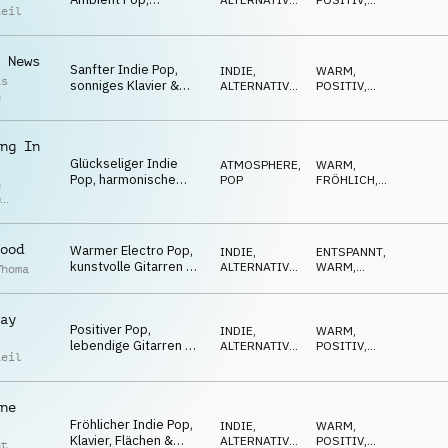
Reil
verträumtes Klavier &
POP
OPTIMISTISCH
Gitarren, zufrieden,
fröhlich
 News
Sanfter Indie Pop,
INDIE,
WARM
,
as
sonniges Klavier &
ALTERNATIVE
,
POSITIV
,
h
Synths, lebendig,
POP
SANFT
purer Optimismus
ng In
Glückseliger Indie
ATMOSPHERE
,
WARM
,
Pop, harmonische
POP
FRÖHLICH
,
n
Mallets & Streicher,
SANFT
p
verträumt, friedlich
r
ood
Warmer Electro Pop,
INDIE,
ENTSPANNT
,
kunstvolle Gitarren &
ALTERNATIVE
,
WARM
,
Thoma
Flächen, sanft, ruhig,
POP
NEUTRAL
ästhetisch
ay
Positiver Pop,
INDIE,
WARM
,
lebendige Gitarren &
ALTERNATIVE
,
POSITIV
,
Reil
Klavier, opportun, gut
POP
OPTIMISTISCH
gelaunt
ne
Fröhlicher Indie Pop,
INDIE,
WARM
,
Klavier, Flächen &
ALTERNATIVE
,
POSITIV
,
nt