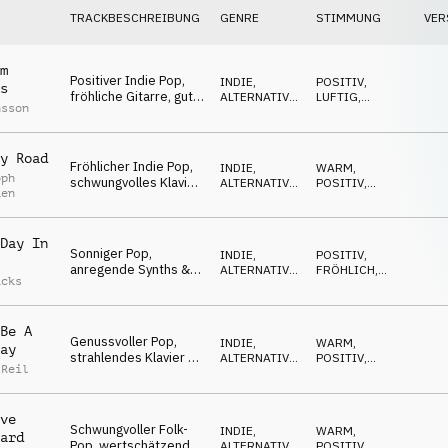
TRACKBESCHREIBUNG
GENRE
STIMMUNG
VER
m
Positiver Indie Pop,
INDIE,
POSITIV
,
s
fröhliche Gitarre, gut
ALTERNATIVE
,
LUFTIG
,
nsson
gelaunt, unbeschwert,
POP
OPTIMISTISCH
sonnig
y Road
Fröhlicher Indie Pop,
INDIE,
WARM
,
oph
schwungvolles Klavier
ALTERNATIVE
,
POSITIV
,
ken
& Gitarren, gut
POP
LUFTIG
gelaunt, unbeschwert
Day In
Sonniger Pop,
INDIE,
POSITIV
,
anregende Synths &
ALTERNATIVE
,
FRÖHLICH
,
acks
Gitarren, fröhlich,
POP
OPTIMISTISCH
beschwingt, gut
gelaunt
Be A
Genussvoller Pop,
INDIE,
WARM
,
ay
strahlendes Klavier &
ALTERNATIVE
,
POSITIV
,
 Reil
Synths, harmonische
POP
OPTIMISTISCH
Vormittage
ve
Schwungvoller Folk-
INDIE,
WARM
,
ard
Pop, wertschätzende
ALTERNATIVE
,
POSITIV
,