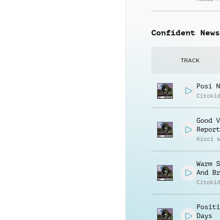
Confident News
TRACK
Posi N
Citoki
Good V
Report
Ricci 
Warm S
And Br
Citoki
Positi
Days