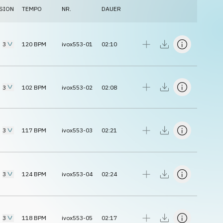
SION
TEMPO
NR.
DAUER
3
120
BPM
ivox553-01
02:10
3
102
BPM
ivox553-02
02:08
3
117
BPM
ivox553-03
02:21
3
124
BPM
ivox553-04
02:24
3
118
BPM
ivox553-05
02:17