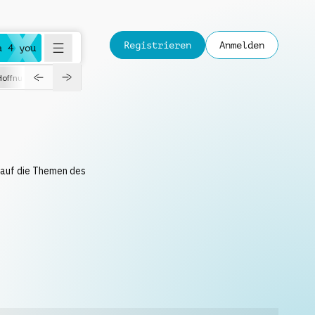
Registrieren
Anmelden
a 4 you
Hoffnungsvoll
Dokumentation
Verspielt
Fashion
Jazz
 auf die Themen des