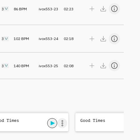
3
86
BPM
ivox553-23
02:23
3
102
BPM
ivox553-24
02:18
3
140
BPM
ivox553-25
02:08
od Times
Good Times