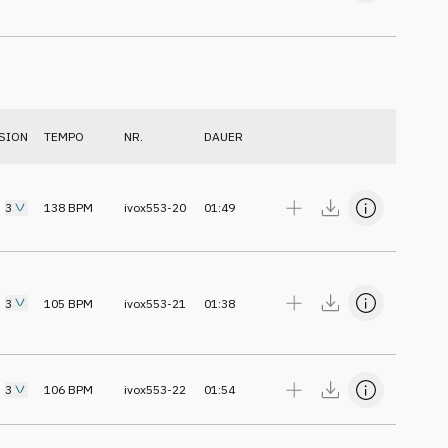
SION
TEMPO
NR.
DAUER
3
138
BPM
ivox553-20
01:49
3
105
BPM
ivox553-21
01:38
3
106
BPM
ivox553-22
01:54