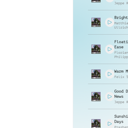
Jeppe 
Bright
Matthi
Ullric
Floati
Ease
Floria
Philip
Muelle
Warm M
Felix 
Good D
News
Jeppe 
Sunshi
Days
Prasha