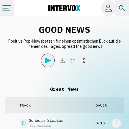
Kategorien
GOOD NEWS
Positive Pop-Newsbetten für einen optimistischen Blick auf die
Alle Alben
Themen des Tages. Spread the good news.
Labels
Playlists
Great News
Lizenzen
TRACK
DAUER
Info
Sunbeam Stories
02:10
Jon Hansson