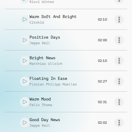
Ricci Winter
Warm Soft And Bright
02:10
Citokid
Positive Days
02:00
Jeppe Reil
Bright News
02:10
Matthias Ullrich
Floating In Ease
02:27
Florian Philipp Mueller
Warm Mood
02:31
Felix Thoma
Good Day News
02:02
Jeppe Reil