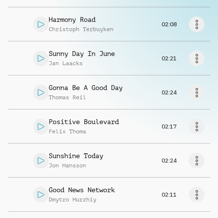
Musikanfrage
Harmony Road
02:08
Christoph Terbuyken
Sunny Day In June
02:21
Jan Laacks
Gonna Be A Good Day
02:24
Thomas Reil
Positive Boulevard
02:17
Felix Thoma
Sunshine Today
02:24
Jon Hansson
Good News Network
02:11
Dmytro Hurzhiy