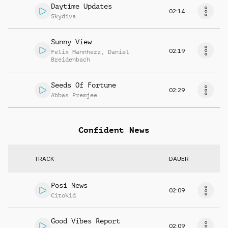
Daytime Updates
02:14
Skydiva
Sunny View
02:19
Felix Mannherz
,
Daniel
Breidenbach
Seeds Of Fortune
02:29
Abbas Premjee
Confident News
TRACK
DAUER
Posi News
02:09
Citokid
Good Vibes Report
02:09