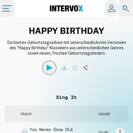
Kategorien
HAPPY BIRTHDAY
Ein buntes Geburtstagsalbum mit unterschiedlichsten Versionen
Alle Alben
des "Happy Birthday" Klassikers aus unterschiedlichen Genres
sowie neuen, frischen Geburtstagsliedern.
Labels
Playlists
Sing It
Lizenzen
TRACK
DAUER
Info
You Never Grow Old
02:08