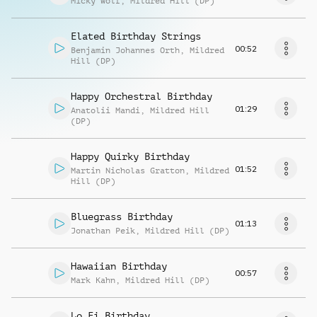
Micky Wolf
,
Mildred Hill (DP)
Elated Birthday Strings
00:52
Benjamin Johannes Orth
,
Mildred
Hill (DP)
Happy Orchestral Birthday
01:29
Anatolii Mandi
,
Mildred Hill
(DP)
Happy Quirky Birthday
01:52
Martin Nicholas Gratton
,
Mildred
Hill (DP)
Bluegrass Birthday
01:13
Jonathan Peik
,
Mildred Hill (DP)
Hawaiian Birthday
00:57
Mark Kahn
,
Mildred Hill (DP)
Lo Fi Birthday