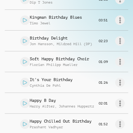
Musikanfrage
Dip T Jones
Kingman Birthday Blues
03:51
Timo Jewel
Birthday Delight
02:23
Jon Hansson
,
Mildred Hill (DP)
Soft Happy Birthday Choir
01:09
Florian Philipp Mueller
It's Your Birthday
01:26
Cynthia De Pohl
Happy B Day
02:01
Harry Alfter
,
Johannes Huppertz
Happy Chilled Out Birthday
01:52
Prashant Vadhyar