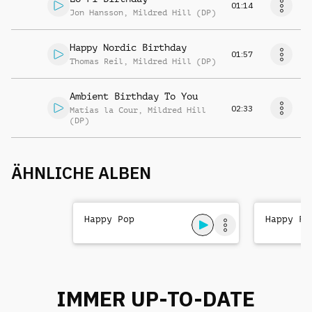
01:14
Jon Hansson
,
Mildred Hill (DP)
Happy Nordic Birthday
01:57
Thomas Reil
,
Mildred Hill (DP)
Ambient Birthday To You
02:33
Matias la Cour
,
Mildred Hill
(DP)
ÄHNLICHE ALBEN
Happy Pop
Happy Fo
IMMER UP-TO-DATE