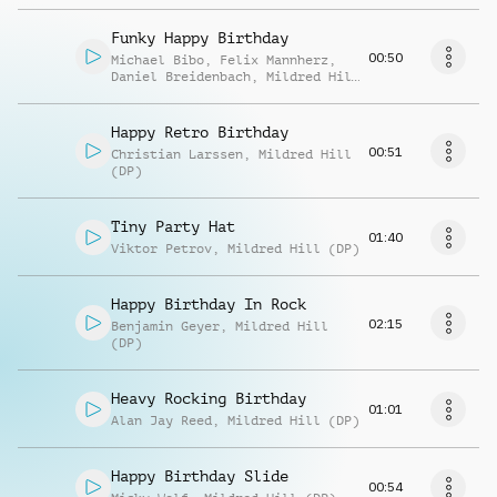
Funky Happy Birthday
00:50
Michael Bibo
,
Felix Mannherz
,
Daniel Breidenbach
,
Mildred Hill
(DP)
Happy Retro Birthday
00:51
Christian Larssen
,
Mildred Hill
(DP)
Tiny Party Hat
01:40
Viktor Petrov
,
Mildred Hill (DP)
Happy Birthday In Rock
02:15
Benjamin Geyer
,
Mildred Hill
(DP)
Heavy Rocking Birthday
01:01
Alan Jay Reed
,
Mildred Hill (DP)
Happy Birthday Slide
00:54