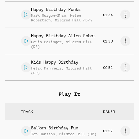
Happy Birthday Punks
01:34
Mark Morgon-Shaw
,
Helen
Robertson
,
Mildred Hill (DP)
Happy Birthday Alien Robot
01:38
Louis Edlinger
,
Mildred Hill
(DP)
Kids Happy Birthday
00:52
Felix Mannherz
,
Mildred Hill
(DP)
Play It
TRACK
DAUER
Balkan Birthday Fun
01:52
Jon Hansson
,
Mildred Hill (DP)