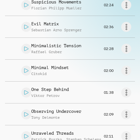
Musikanfrage
Suspicious Movements
02:24
Florian Philipp Mueller
Evil Matrix
02:36
Sebastian Arno Sprenger
Minimalistic Tension
02:28
Raffael Gruber
Minimal Mindset
02:00
Citokid
One Step Behind
01:38
Viktor Petrov
Observing Undercover
02:09
Tony Delmonte
Unraveled Threads
02:11
Patrick Puszko
,
Stephan Schelens