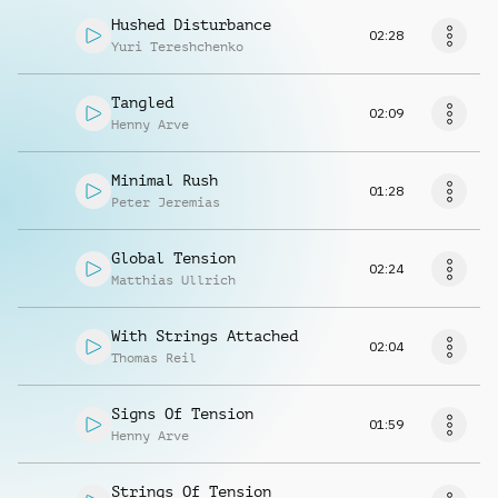
Hushed Disturbance
02:28
Yuri Tereshchenko
Tangled
02:09
Henny Arve
Minimal Rush
01:28
Peter Jeremias
Global Tension
02:24
Matthias Ullrich
With Strings Attached
02:04
Thomas Reil
Signs Of Tension
01:59
Henny Arve
Strings Of Tension