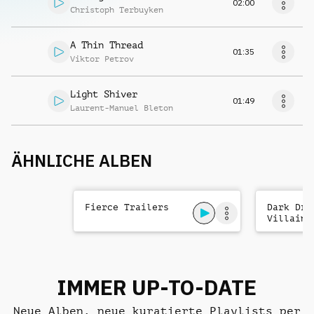
02:00
Christoph Terbuyken
A Thin Thread
01:35
Viktor Petrov
Light Shiver
01:49
Laurent-Manuel Bleton
ÄHNLICHE ALBEN
Fierce Trailers
Dark Dra
Villains
IMMER UP-TO-DATE
Neue Alben, neue kuratierte Playlists per