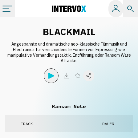
Kategorien
BLACKMAIL
Angespannte und dramatische neo-klassische Filmmusik und
Alle Alben
Electronica für verschiedenste Formen von Erpressung wie
manipulative Verhandlungstaktik, Entführung oder Ransom Ware
Attacke.
Labels
Playlists
Lizenzen
Ransom Note
Info
TRACK
DAUER