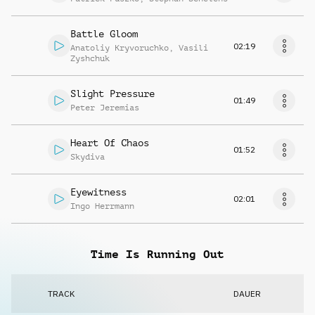
Battle Gloom
02:19
Anatoliy Kryvoruchko
,
Vasili
Zyshchuk
Slight Pressure
01:49
Peter Jeremias
Heart Of Chaos
01:52
Skydiva
Eyewitness
02:01
Ingo Herrmann
Time Is Running Out
TRACK
DAUER