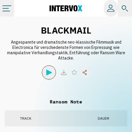
Kategorien
BLACKMAIL
Angespannte und dramatische neo-klassische Filmmusik und
Alle Alben
Electronica für verschiedenste Formen von Erpressung wie
manipulative Verhandlungstaktik, Entführung oder Ransom Ware
Attacke.
Labels
Playlists
Lizenzen
Ransom Note
Info
TRACK
DAUER