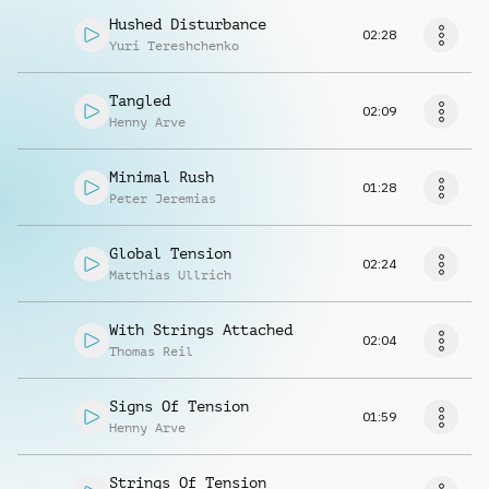
Hushed Disturbance
02:28
Yuri Tereshchenko
Tangled
02:09
Henny Arve
Minimal Rush
01:28
Peter Jeremias
Global Tension
02:24
Matthias Ullrich
With Strings Attached
02:04
Thomas Reil
Signs Of Tension
01:59
Henny Arve
Strings Of Tension