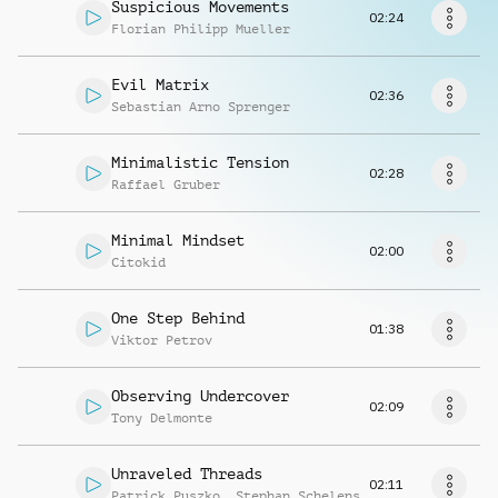
Musikanfrage
Suspicious Movements
02:24
Florian Philipp Mueller
Evil Matrix
02:36
Sebastian Arno Sprenger
Minimalistic Tension
02:28
Raffael Gruber
Minimal Mindset
02:00
Citokid
One Step Behind
01:38
Viktor Petrov
Observing Undercover
02:09
Tony Delmonte
Unraveled Threads
02:11
Patrick Puszko
,
Stephan Schelens