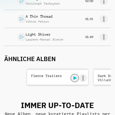
02:00
Christoph Terbuyken
A Thin Thread
01:35
Viktor Petrov
Light Shiver
01:49
Laurent-Manuel Bleton
ÄHNLICHE ALBEN
Fierce Trailers
Dark Dra
Villains
IMMER UP-TO-DATE
Neue Alben, neue kuratierte Playlists per