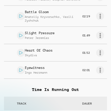
Battle Gloom
02:19
Anatoliy Kryvoruchko
,
Vasili
Zyshchuk
Slight Pressure
01:49
Peter Jeremias
Heart Of Chaos
01:52
Skydiva
Eyewitness
02:01
Ingo Herrmann
Time Is Running Out
TRACK
DAUER